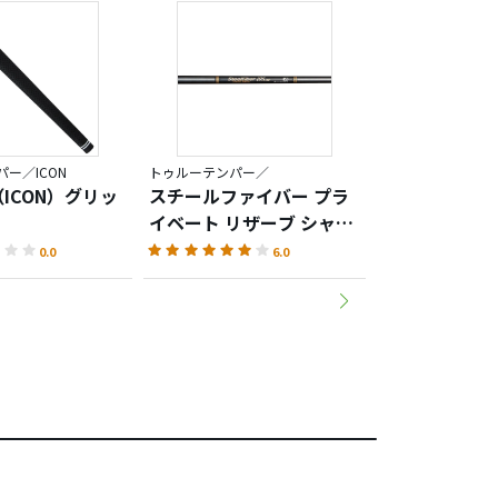
ー／ICON
トゥルーテンパー／
トゥルーテンパー
ICON）グリッ
スチールファイバー プラ
ディナリ レッ
イベート リザーブ シャフ
ト
0.0
6.0