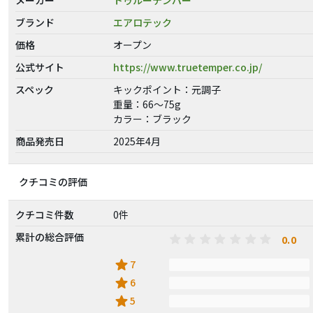
ブランド
エアロテック
価格
オープン
公式サイト
https://www.truetemper.co.jp/
スペック
キックポイント：元調子
重量：66～75g
カラー：ブラック
商品発売日
2025年4月
クチコミの評価
クチコミ件数
0件
累計の総合評価
0.0
star
7
star
6
star
5