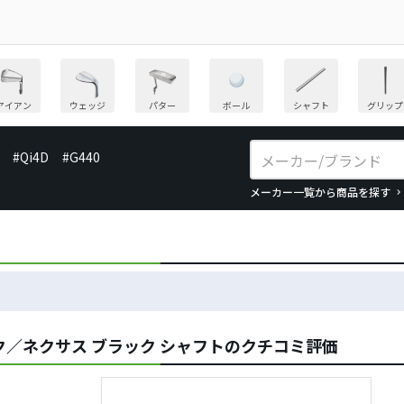
アイアン
ウェッジ
パター
ボール
シャフト
グリップ
#Qi4D
#G440
メーカー一覧から商品を探す
／ネクサス ブラック シャフトのクチコミ評価