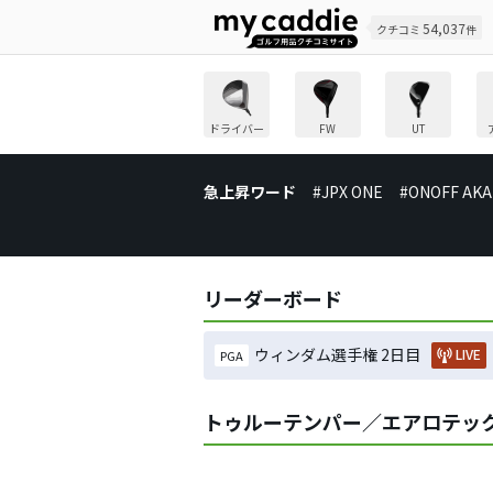
54,037
クチコミ
件
ドライバー
FW
UT
急上昇ワード
#JPX ONE
#ONOFF AKA
リーダーボード
ウィンダム選手権 2日目
LIVE
PGA
トゥルーテンパー／エアロテック