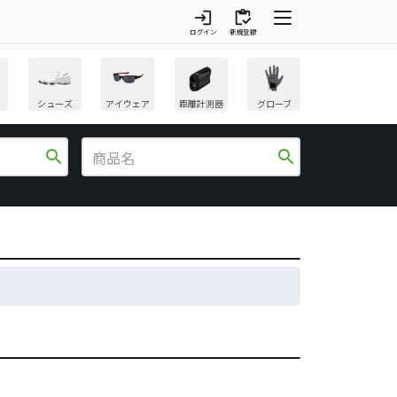
login
inventory
ログイン
新規登録
シューズ
アイウェア
距離計測器
グローブ
search
search