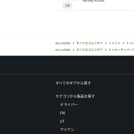
Mickey Rourk
1件
my caddie
すべてのゴルフギア
シャフト
トゥル
my caddie
すべてのゴルフギア
トゥルーテンパー(tr
すべてのギアから探す
カテゴリから製品を探す
ドライバー
FW
UT
アイアン