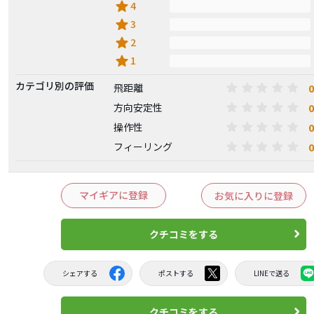
star
4
star
3
star
2
star
1
カテゴリ別の評価
0
飛距離
0
方向安定性
0
操作性
0
フィーリング
マイギアに登録
お気に入りに登録
クチコミをする
シェアする
ポストする
LINEで送る
クチコミをする