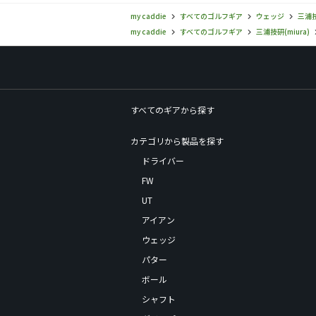
my caddie
すべてのゴルフギア
ウェッジ
三浦技
my caddie
すべてのゴルフギア
三浦技研(miura)
すべてのギアから探す
カテゴリから製品を探す
ドライバー
FW
UT
アイアン
ウェッジ
パター
ボール
シャフト