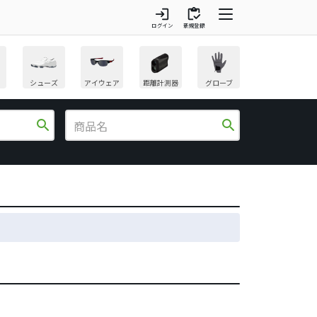
login
inventory
ログイン
新規登録
シューズ
アイウェア
距離計測器
グローブ
search
search