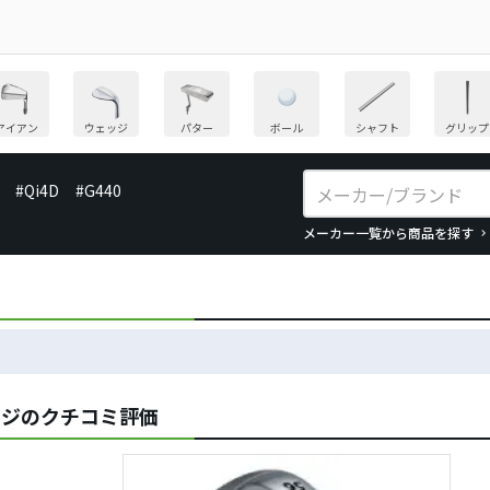
アイアン
ウェッジ
パター
ボール
シャフト
グリップ
#Qi4D
#G440
メーカー一覧から商品を探す
ェッジのクチコミ評価