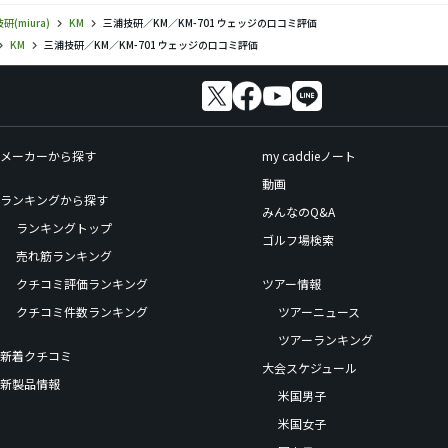
研(miura)
KM
三浦技研／KM／KM-701 ウェッジの口コミ評価
KM
三浦技研／KM／KM-701 ウェッジの口コミ評価
メーカーから探す
my caddieノート
動画
ランキングから探す
みんなのQ&A
ランキングトップ
ゴルフ場検索
売れ筋ランキング
クチコミ評価ランキング
ツアー情報
クチコミ件数ランキング
ツアーニュース
ツアーランキング
新着クチコミ
大会スケジュール
新製品情報
米国男子
米国女子