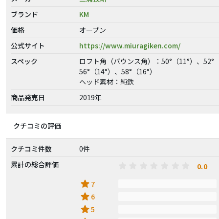
ブランド
KM
価格
オープン
公式サイト
https://www.miuragiken.com/
スペック
ロフト角（バウンス角）：50°（11°）、52°（
56°（14°）、58°（16°）
ヘッド素材：純鉄
商品発売日
2019年
クチコミの評価
クチコミ件数
0件
累計の総合評価
0.0
star
7
star
6
star
5