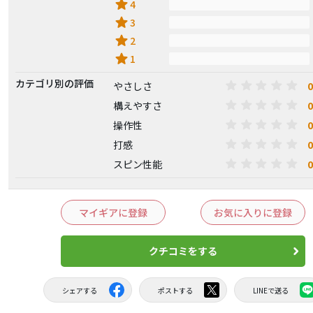
star
4
star
3
star
2
star
1
カテゴリ別の評価
0
やさしさ
0
構えやすさ
0
操作性
0
打感
0
スピン性能
マイギアに登録
お気に入りに登録
クチコミをする
シェアする
ポストする
LINEで送る