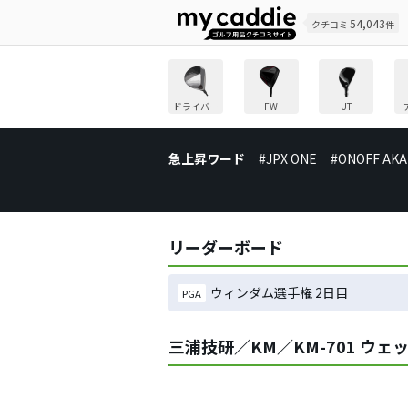
54,043
クチコミ
件
ドライバー
FW
UT
急上昇ワード
#JPX ONE
#ONOFF AKA
リーダーボード
ウィンダム選手権 2日目
PGA
三浦技研／KM／KM-701 ウ