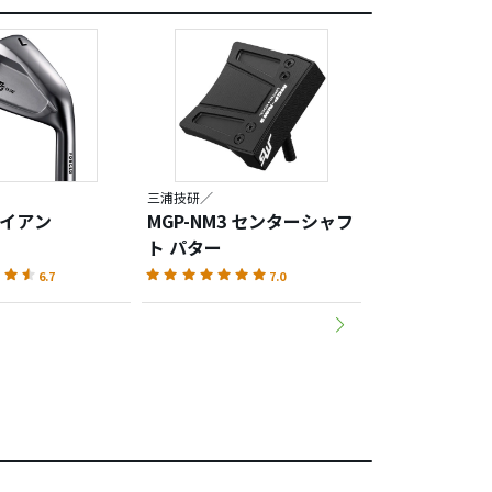
三浦技研／
三浦技研／
 アイアン
MGP-NM3 センターシャフ
MGP-NM3 
ト パター
ト パター
6.7
7.0