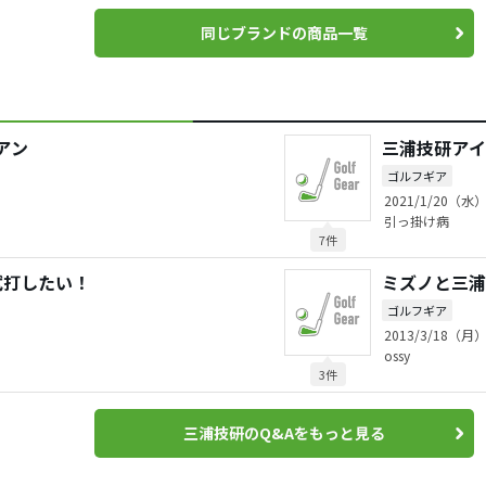
同じブランドの商品一覧
アン
三浦技研アイ
ゴルフギア
2021/1/20（水）
引っ掛け病
7件
試打したい！
ミズノと三浦
ゴルフギア
2013/3/18（月）
ossy
3件
三浦技研のQ&Aをもっと見る