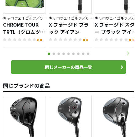
キャロウェイゴルフ／CHROME
キャロウェイゴルフ／X FORGED
キャロウェイゴルフ／X FORGED
CHROME TOUR
X フォージド ブラ
X フォージド スタ
TRTL（クロムツア
ック アイアン
ー ブラック アイア
ータートル）ボー
ン
0.0
0.0
0.0
ル
同じメーカーの商品一覧
同じブランドの商品