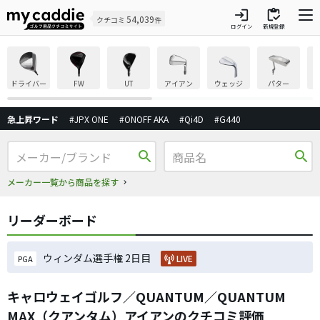
login
inventory
54,039
クチコミ
件
ログイン
新規登録
ドライバー
FW
UT
アイアン
ウェッジ
パター
急上昇ワード
#JPX ONE
#ONOFF AKA
#Qi4D
#G440
search
search
メーカー一覧から商品を探す
リーダーボード
ウィンダム選手権 2日目
LIVE
PGA
キャロウェイゴルフ／QUANTUM／QUANTUM
MAX（クアンタム）アイアンのクチコミ評価