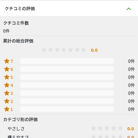
クチコミの評価
クチコミ件数
0件
累計の総合評価
0.0
star
7
0件
star
6
0件
star
5
0件
star
4
0件
star
3
0件
star
2
0件
star
1
0件
カテゴリ別の評価
0.0
やさしさ
0.0
構えやすさ