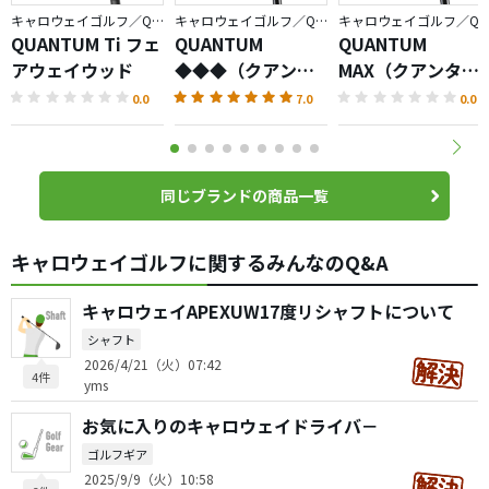
キャロウェイゴルフ／QUANTUM
キャロウェイゴルフ／QUANTUM
キャロウェイゴルフ／QUA
QUANTUM Ti フェ
QUANTUM
QUANTUM
アウェイウッド
◆◆◆（クアンタ
MAX（クアンタ
ム トリプルダイヤ
ム）フェアウェイ
0.0
7.0
0.0
モンド）フェアウ
ウッド ツアーバー
ェイウッド ツアー
ジョン
バージョン
同じブランドの商品一覧
キャロウェイゴルフに関するみんなのQ&A
キャロウェイAPEXUW17度リシャフトについて
シャフト
2026/4/21（火）07:42
4件
yms
お気に入りのキャロウェイドライバ－
ゴルフギア
2025/9/9（火）10:58