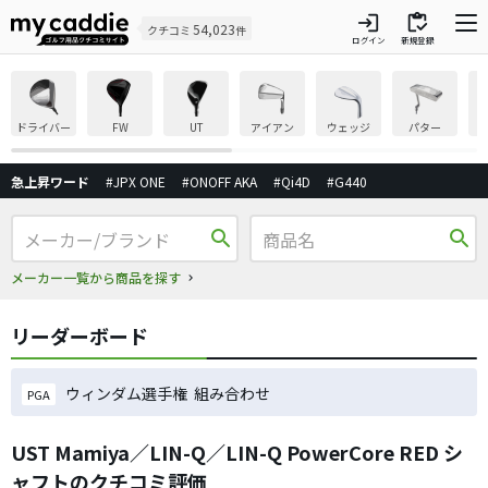
login
inventory
54,023
クチコミ
件
ログイン
新規登録
ドライバー
FW
UT
アイアン
ウェッジ
パター
急上昇ワード
#JPX ONE
#ONOFF AKA
#Qi4D
#G440
search
search
メーカー一覧から商品を探す
リーダーボード
ウィンダム選手権 組み合わせ
PGA
UST Mamiya／LIN-Q／LIN-Q PowerCore RED シ
ャフトのクチコミ評価