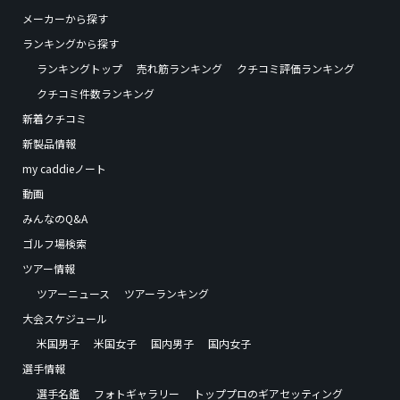
メーカーから探す
ランキングから探す
ランキングトップ
売れ筋ランキング
クチコミ評価ランキング
クチコミ件数ランキング
新着クチコミ
新製品情報
my caddieノート
動画
みんなのQ&A
ゴルフ場検索
ツアー情報
ツアーニュース
ツアーランキング
大会スケジュール
米国男子
米国女子
国内男子
国内女子
選手情報
選手名鑑
フォトギャラリー
トッププロのギアセッティング