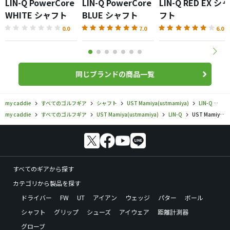
LIN-Q PowerCore
LIN-Q PowerCore
LIN-Q RED EX シャ
WHITE シャフト
BLUE シャフト
フト
0.0
7.0
6.0
同じブランドの商品一覧
my caddie
すべてのゴルフギア
シャフト
UST Mamiya(ustmamiya)
LIN-Q
US
my caddie
すべてのゴルフギア
UST Mamiya(ustmamiya)
LIN-Q
UST Mamiya／LIN-Q／LIN-Q PowerCore RED シャフトの口コミ評価
すべてのギアから探す
カテゴリから製品を探す
ドライバー
FW
UT
アイアン
ウェッジ
パター
ボール
シャフト
グリップ
シューズ
アイウェア
距離計測器
グローブ