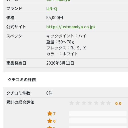
ブランド
LIN-Q
価格
55,000円
公式サイト
https://ustmamiya.co.jp/
スペック
キックポイント：ハイ
重量：59～78g
フレックス：R、S、X
カラー：ホワイト
商品発売日
2026年6月11日
クチコミの評価
クチコミ件数
0件
累計の総合評価
0.0
star
7
star
6