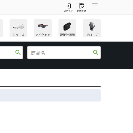
login
inventory
ログイン
新規登録
シューズ
アイウェア
距離計測器
グローブ
search
search