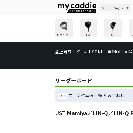
54,023
クチコミ
件
ドライバー
FW
UT
急上昇ワード
#JPX ONE
#ONOFF AKA
リーダーボード
ウィンダム選手権 組み合わせ
PGA
UST Mamiya／LIN-Q／LIN-