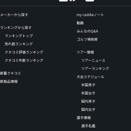
メーカーから探す
my caddieノート
動画
ランキングから探す
みんなのQ&A
ランキングトップ
ゴルフ場検索
売れ筋ランキング
クチコミ評価ランキング
ツアー情報
クチコミ件数ランキング
ツアーニュース
ツアーランキング
新着クチコミ
大会スケジュール
新製品情報
米国男子
米国女子
国内男子
国内女子
選手情報
選手名鑑