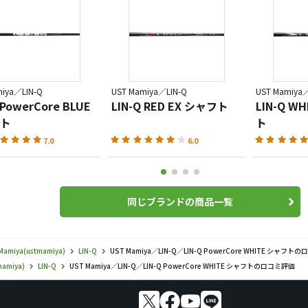
miya／LIN-Q
UST Mamiya／LIN-Q
UST Mamiya／
 PowerCore BLUE
LIN-Q RED EX シャフト
LIN-Q W
ト
ト
7.0
6.0
同じブランドの商品一覧
Mamiya(ustmamiya)
LIN-Q
UST Mamiya／LIN-Q／LIN-Q PowerCore WHITE シャフト
mamiya)
LIN-Q
UST Mamiya／LIN-Q／LIN-Q PowerCore WHITE シャフトの口コミ評価