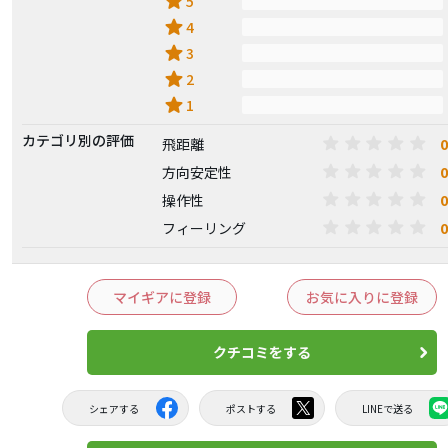
star
5
star
4
star
3
star
2
star
1
カテゴリ別の評価
0
飛距離
0
方向安定性
0
操作性
0
フィーリング
マイギアに登録
お気に入りに登録
クチコミをする
シェアする
ポストする
LINEで送る