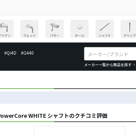
アイアン
ウェッジ
パター
ボール
シャフト
グリップ
#Qi4D
#G440
メーカー一覧から商品を探す
Q PowerCore WHITE シャフトのクチコミ評価