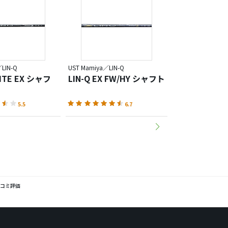
LIN-Q
UST Mamiya／LIN-Q
UST Mamiya／LIN-
HITE EX シャフ
LIN-Q EX FW/HY シャフト
LIN-Q BLUE
5.5
6.7
の口コミ評価