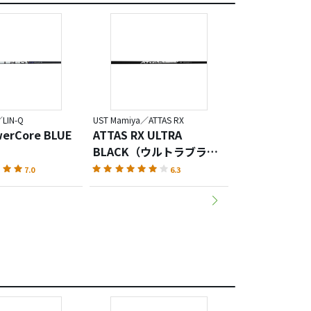
LIN-Q
UST Mamiya／ATTAS RX
UST Mamiya／ATT
werCore BLUE
ATTAS RX ULTRA
ATTAS SP
BLACK（ウルトラブラッ
スピード）
ク）
7.0
6.3