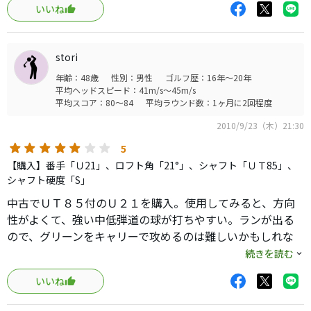
いいね
専用クラブ。打感はＴｄ＋より若干硬く、締まった感じ。
気を抜い時のひっかけに注意。
stori
年齢：48歳
性別：男性
ゴルフ歴：16年～20年
平均ヘッドスピード：41m/s～45m/s
平均スコア：80～84
平均ラウンド数：1ヶ月に2回程度
2010/9/23（木）21:30
5
【購入】番手「Ｕ21」、ロフト角「21°」、シャフト「ＵＴ85」、
シャフト硬度「S」
中古でＵＴ８５付のＵ２１を購入。使用してみると、方向
性がよくて、強い中低弾道の球が打ちやすい。ランが出る
ので、グリーンをキャリーで攻めるのは難しいかもしれな
いが、強風下のプレーの際には特に活躍が期待できそう。
続きを読む
飛距離は７Ｗと同じ程度（１９０Ｙ〜２００Ｙ）なので、
いいね
状況に応じて使い分けて行きたいと思う。