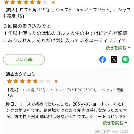
6
【購入】ロフト角「19°」、シャフト「irodハイブリット」、シャフ
ト硬度「S」
３回目の書き込みです。
１年以上使ったのは私のゴルフ人生の中ではほとんど記憶
にありません。それだけ気に入っているユーティリティで
す。
続きを読む
疲れてくると体が左に突っ込み、右に行きだしたので10ｇ
いいね
ほど軽くなるようにＮＳＰＲＯからシャフトを80ｇ台のユ
ーティリティ用カーボンにしました。
過去のクチコミ
シャフトの値段自体スティールと変わらないものをオーク
5
ションで探して、19度と23度共に差し替えました。
テーラーメイドやキャロウエイなどメーカーの宣伝文句に
【購入】ロフト角「23°」、シャフト「N.S.PRO 950GH」、シャフト硬度
「S」
踊らされ、色々なユーティリティを使いましたが、コブラ
昨日、コースで初めて使いました。205ｙのショートホールとロ
のバフラーかこのクローザーが、構えやすく、ボールもひ
ングの第２打です。練習場ではあまり良さは感じなかったのです
ろい易く、方向性が良く、満足できる飛距離が出ます。
が、方向性と飛距離は申し分なかったです。ショートはピン下3
ＦＷはスプーンだけで、アイアンが得意なので、この2本の
ｍにオン、第２打は狙った方向にほぼ真直ぐ200ｙ飛びました。
続きを読む
ユーティリティは、狭いホールのティーショットや、狭い
まだ２回しか使っていないので、新品効果かも分りませんが、安
2010/1/27（水）16:30
ロングの第2打で多用しています。