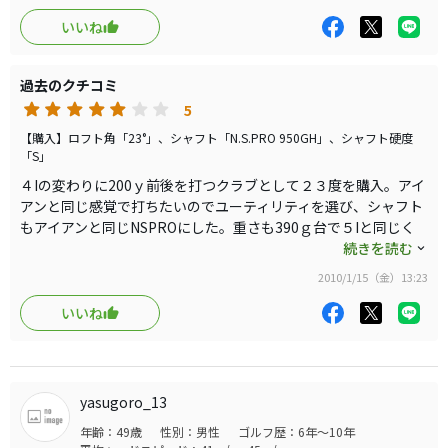
心して左を怖がらず振りぬきやすい（スチールシャフトで重いこ
随分前に出たクラブなので、今では相当お値打ちに買えま
ともあるとは思いますが）クラブと思いました。年齢から言って
いいね
すので、試打する価値は十分にあります。
スチールシャフトは重すぎるのではと思いましたが、390ｇ前後
なので逆にアイアンからの繋がり良くなりました。また、フェー
過去のクチコミ
スのトップラインがスクエアで、アンダーラインががフックにな
っていますので、トップラインに方向を合わせて構えると、フッ
5
クフェースが嫌いな方も構えやすいと思います。7ｗに換えて、
【購入】ロフト角「23°」、シャフト「N.S.PRO 950GH」、シャフト硬度
19度も購入します。
「S」
４Iの変わりに200ｙ前後を打つクラブとして２３度を購入。アイ
アンと同じ感覚で打ちたいのでユーティリティを選び、シャフト
もアイアンと同じNSPROにした。重さも390ｇ台で５Iと同じく
らいなので、丁度良い重さである。４Iと違い許容範囲が広いの
続きを読む
で、大きなミスに繋がらないところが良い。今までに使ったもの
2010/1/15（金）13:23
では、バーナーレスキュウは左に捕まり過ぎたり、R9レスキュ
ウは、逆に捕まえにくかったりとなかなか自分に合ったものがな
いいね
かった中で、バフラーは打ちやすくて引っ掛けが出にくく、非常
に良かった。バフラーは良かったがアイアンに合わせてカーボン
だったので一緒に買い換えてしまった。後は、構えたときの顔の
好みくらいではないだろうか。
yasugoro_13
年齢：49歳
性別：男性
ゴルフ歴：6年～10年