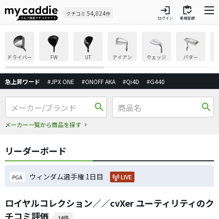
login
inventory
54,024
クチコミ
件
ログイン
新規登録
ドライバー
FW
UT
アイアン
ウェッジ
パター
急上昇ワード
#JPX ONE
#ONOFF AKA
#Qi4D
#G440
search
search
メーカー一覧から商品を探す
リーダーボード
ウィンダム選手権 1日目
LIVE
PGA
ロイヤルコレクション／／cvXer ユーティリティのク
チコミ評価
14件