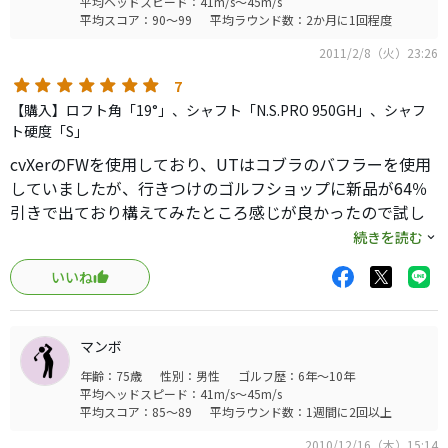
平均ヘッドスピード：41m/s～45m/s
平均スコア：90～99
平均ラウンド数：2か月に1回程度
2011/2/8（火）23:26
7
【購入】ロフト角「19°」、シャフト「N.S.PRO 950GH」、シャフ
ト硬度「S」
cvXerのFWを使用しており、UTはコブラのバフラーを使用
していましたが、行きつけのゴルフショップに新品が64％
引きで出ており構えてみたところ感じが良かったので試し
に買いました。
続きを読む
いいね
早速、打ちっ放しに行き試打したところ気持ちよく中弾道
で飛んで行き220ｙ〜230ｙ位の飛距離で気持ちよく、打感
も気持ちいいです。
マンボ
年齢：75歳
性別：男性
ゴルフ歴：6年～10年
バフラーではぼやけた感じの打感で、構えてもしっくりこな
平均ヘッドスピード：41m/s～45m/s
かったのですが、非常によいです。
平均スコア：85～89
平均ラウンド数：1週間に2回以上
2010/12/16（木）15:14