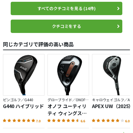
すべてのクチコミを見る (14件)
クチコミをする
同じカテゴリで評価の高い商品
ピンゴルフ／G440
グローブライド／ONOFF AKA
キャロウェイゴルフ／APEX
G440 ハイブリッド
オノフ ユーティリ
APEX UW（2025
ティ ウィングス
AKA（2026）
7.0
6.6
6.0