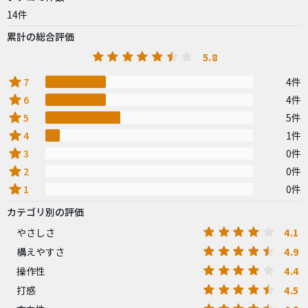
14件
累計の総合評価
5.8
star
7
4件
star
6
4件
star
5
5件
star
4
1件
star
3
0件
star
2
0件
star
1
0件
カテゴリ別の評価
4.1
やさしさ
4.9
構えやすさ
4.4
操作性
4.5
打感