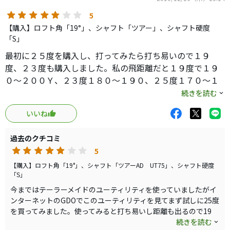
ラウンドにも使用しましたが、少々ダフリ気味に入っても
ヘッドが効いているため距離のロスも少々で済みます。
5
【購入】ロフト角「19°」、シャフト「ツアー」、シャフト硬度
FWと併せて非常に良いクラブです。
「S」
最初に２５度を購入し、打ってみたら打ち易いので１９
他のクラブに変える気はおきません。
度、２３度も購入しました。私の飛距離だと１９度で１９
０〜２００Ｙ、２３度１８０〜１９０、２５度１７０〜１
中古で出てたら即買いだと思います。
８０と云ったところです。
続きを読む
気に入ったので冬バージョンとしてフレックスＳＲで同じ
いいね
物も購入しました。気温が下がってきたのでそろそろ使お
うかと思っています。
過去のクチコミ
5
【購入】ロフト角「19°」、シャフト「ツアーAD UT75」、シャフト硬度
「S」
今まではテーラーメイドのユーティリティを使っていましたがイ
ンターネットのGDOでこのユーティリティを見てまず試しに25度
を買ってみました。使ってみると打ち易いし距離も出るので19
度、23度も買いました。今では中、長距離の兵器になっていま
続きを読む