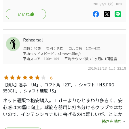
す。
2010/2/9（火）18:08
いいね
Rehearsal
年齢：40歳
性別：男性
ゴルフ歴：1年～3年
平均ヘッドスピード：41m/s～45m/s
平均スコア：100～109
平均ラウンド数：1ヶ月に1回程度
2010/11/13（土）22:18
6
【購入】番手「U4」、ロフト角「23°」、シャフト「N.S.PRO
950GH」、シャフト硬度「S」
ネット通販で格安購入。Ｔｄ＋よりひとまわり多きく、安
心感は大幅に向上。球筋を器用に打ち分けるクラブではな
いので、インテンショナルに曲げるのは難しいが、とにか
くまっすぐに１７０〜１９０ｙ先をやさしく狙える。ＤＲ
続きを読む
の様なアッパースイングは許してくれない、ダウンブロー