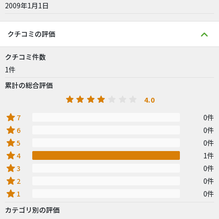
2009年1月1日
クチコミの評価
クチコミ件数
1件
累計の総合評価
4.0
star
7
0件
star
6
0件
star
5
0件
star
4
1件
star
3
0件
star
2
0件
star
1
0件
カテゴリ別の評価