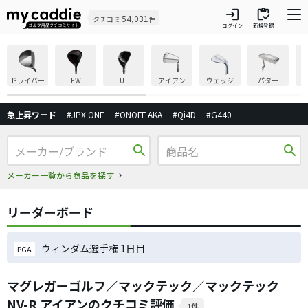
login
inventory
54,031
クチコミ
件
ログイン
新規登録
ドライバー
FW
UT
アイアン
ウェッジ
パター
急上昇ワード
#JPX ONE
#ONOFF AKA
#Qi4D
#G440
search
search
メーカー一覧から商品を探す
リーダーボード
ウィンダム選手権 1日目
PGA
マグレガーゴルフ／マックテック／マックテック
NV-R アイアンのクチコミ評価
1件