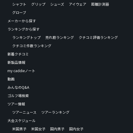
シャフト
グリップ
シューズ
アイウェア
距離計測器
グローブ
メーカーから探す
ランキングから探す
ランキングトップ
売れ筋ランキング
クチコミ評価ランキング
クチコミ件数ランキング
新着クチコミ
新製品情報
my caddieノート
動画
みんなのQ&A
ゴルフ場検索
ツアー情報
ツアーニュース
ツアーランキング
大会スケジュール
米国男子
米国女子
国内男子
国内女子