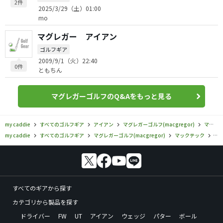
2件
2025/3/29（土）01:00
mo
マグレガー アイアン
ゴルフギア
2009/9/1（火）22:40
0件
ともちん
マグレガーゴルフのQ&Aをもっと見る
my caddie
すべてのゴルフギア
アイアン
マグレガーゴルフ(macgregor)
マックテック
my caddie
すべてのゴルフギア
マグレガーゴルフ(macgregor)
マックテック
マ
すべてのギアから探す
カテゴリから製品を探す
ドライバー
FW
UT
アイアン
ウェッジ
パター
ボール