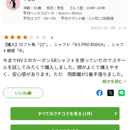
年齢：65歳
性別：男性
ゴルフ歴：16年～20年
平均ヘッドスピード：41m/s～45m/s
平均スコア：90～99
平均ラウンド数：1ヶ月に1回程度
2010/1/18（月）17:31
4
【購入】ロフト角「21°」、シャフト「N.S.PRO 850GH」、シャフ
ト硬度「R」
今までNV３のカーボンSRシャフトを使っていたのでスチー
ルを試してみたくて購入しました。顔がよくて構えやす
く、安心感があります。ただ 飛距離が1番手落ちました。
7番で１４０y,6番で１５０ｙ，5番で１６０ｙです。スコア
続きを読む
は少し良くなりましたが、１８０ｙをアイアンで打てない
いいね
のは何とも悔しいです。9番より短いのは スチールで正解
でした。半年たった今 飛距離が売りのNV-Fが出て 本気
で買い替えを 検討中です。
すべてのクチコミを見る (1件)
スチール、カーボン 選択が非常に 難しいです。