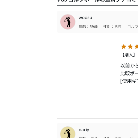
woosu
年齢：59歳
性別：男性
ゴルフ
【購入】
以前か
比較ボー
[使用ギ
ドライバ
アイアン
ウェッジ
3種類
○ドラ
nariy
飛距離