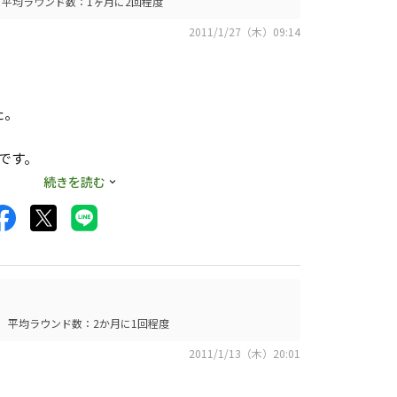
平均ラウンド数：1ヶ月に2回程度
X
2011/1/27（木）09:14
Xとは大差ない感じ
た。
かないのかと思って
です。
1・V1Xではバッ
続きを読む
よヽ(^o^)丿
ピンがかかりにくい
真っ直ぐ曲がりにく
タッか20センチく
行けそうです。
で止まらない状態で
ボールです。但しグ
平均ラウンド数：2か月に1回程度
2011/1/13（木）20:01