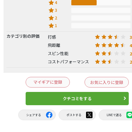
star
4
star
3
star
2
star
1
カテゴリ別の評価
3
打感
4
飛距離
2
スピン性能
2
コストパフォーマンス
マイギアに登録
お気に入りに登録
クチコミをする
シェアする
ポストする
LINEで送る