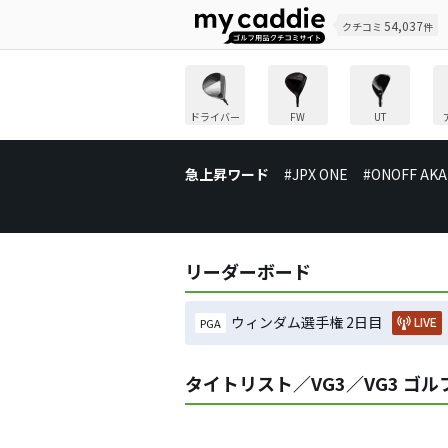
54,037
クチコミ
件
ドライバー
FW
UT
急上昇ワード
#JPX ONE
#ONOFF AKA
リーダーボード
ウィンダム選手権 2日目
LIVE
PGA
タイトリスト／VG3／VG3 ゴ