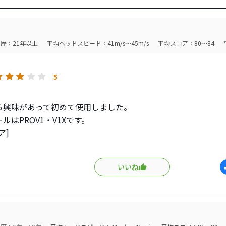
歴：21年以上
平均ヘッドスピード：41m/s～45m/s
平均スコア：80～84
5
ら興味があって初めて使用しました。
ルはPROV1・V1Xです。
ア]
ー：カムイTP05S／CRAZY CB46(SX)
：X-BLADE CB 2006
いいね
：カムイBW-02
のボールを比較して
イバー
：+10ヤード以上は距離が出ている！！300Yショット連発でし