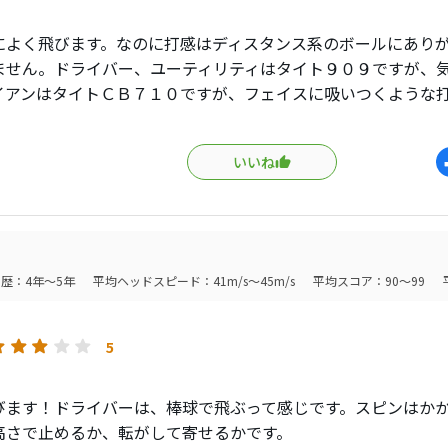
V1 ＞ V1X ≧ VG3
ン状態が良くなかったのでアプローチショットのバックスピン
によく飛びます。なのに打感はディスタンス系のボールにあり
ていたようです。
ず今年の下期はVG3で勝負です(*^。^*)
ません。ドライバー、ユーティリティはタイト９０９ですが、
イアンはタイトＣＢ７１０ですが、フェイスに吸いつくような
ール表面のキズの具合ですがキズ付きにくい方だと思います。
た。アイアンの飛距離も一番手変わるしスピンもかかりにくい
ーリングに慣れが必要だと思います。 飛距離重視の方にはオ
いいね
係(多分冬場は46〜48m/s程度)で自分にVG3ボールが合うか
てみたいと思いました。
価格が高いようです・・・。
歴：4年～5年
平均ヘッドスピード：41m/s～45m/s
平均スコア：90～99
5
びます！ドライバーは、棒球で飛ぶって感じです。スピンはか
高さで止めるか、転がして寄せるかです。