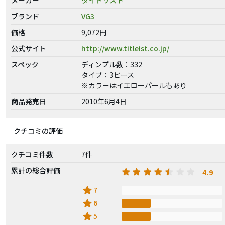
ブランド
VG3
価格
9,072円
公式サイト
http://www.titleist.co.jp/
スペック
ディンプル数：332
タイプ：3ピース
※カラーはイエローパールもあり
商品発売日
2010年6月4日
クチコミの評価
クチコミ件数
7件
累計の総合評価
4.9
star
7
star
6
star
5