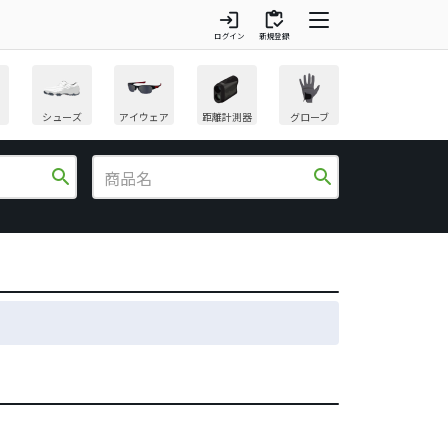
login
inventory
ログイン
新規登録
シューズ
アイウェア
距離計測器
グローブ
search
search