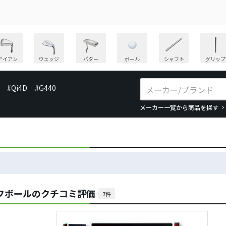
アイアン
ウェッジ
パター
ボール
シャフト
グリップ
#Qi4D
#G440
メーカー一覧から商品を探す
ルフボールのクチコミ評価
7件