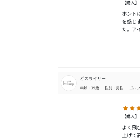
【購入】
スピン 
グリー
ホント
かかっ
取りあえ
を感じ
た。ア
あとボ
んでし
のフィ
HSの関
も使っ
ただし
どスライサー
年齢：39歳
性別：男性
ゴルフ
【購入】
よく飛
上げて