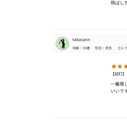
飛ばし
takasann
年齢：58歳
性別：男性
ゴルフ
【試打】
一番感
いいで