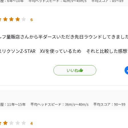
歴：6年～10年
平均ヘッドスピード：41m/s～45m/s
平均スコア：85～89
V1と比べると多少硬くフェース離れが早い感じがしましたがV1
ると大差ない感じでした
アン
6
：+5ヤードくらい飛んでいたかな？？
V1と比べると食いつきがあまりなく、少々硬めの印象ですがV1
ルフ量販店さんから半ダースいただき先日ラウンドしてきまし
性能：特にショートアイアンで一番気にしていて、スピンが効
リクソンZ-STAR XVを使っているため それと比較した感想
たが、いやいや落ちた所にピタっって感じで止まりました。逆にV
ンで戻ってしまう所ですがVG3ならピンをデットに狙っていけます
ライバーでの感想ですが たしかに飛ぶと思います。バックス
ッジ
いいね
道も低くRUNがでるためいつもより飛距離は稼げます。しかも
40ヤードショット：余計なバックスピンがかからず落ちた所にピ
。
ックスピンで戻っていましたがこれまたピンをデットに狙って
アイアンで打った感想、
合ってました。冬場のラウンドだったのでグリーンはカチカチ
は飛んで余計なスピンが掛からず、ピンをデットに狙って行ける
歴：11年～15年
平均ヘッドスピード：36m/s～40m/s
平均スコア：90～99
弾道低く真っ直ぐ距離感もばっちり合いましたね。
の硬さによってはV1もしくはV1Xを使用すると思います。
柔らか過ぎず硬すぎず・・・な印象。
4
VG3 ＞ V1X ≧ V1