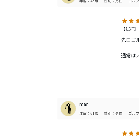
年齢：46歳
性別：男性
ゴルフ
打感：
と比べ
○アイ
飛距離
【試打】
打感：
先日ゴ
です
スピン
通常はス
いまし
クスピ
まずド
○ウェ
のか弾
80〜
い印象
らいバ
続いて
mar
[総評]
私には
VG3
年齢：61歳
性別：男性
ゴルフ
したが
リーン
打感も
飛距離 