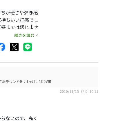
は不明ですが適度に
がちが硬さや弾き感
気持ちいい打感でし
打感までは感じませ
のでショートゲーム
続きを読む
ススメします。
半信半疑でしたが今後
平均ラウンド数：1ヶ月に1回程度
2010/11/15（月）10:11
からないので、高く