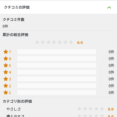
クチコミの評価
クチコミ件数
0件
累計の総合評価
0.0
star
7
0件
star
6
0件
star
5
0件
star
4
0件
star
3
0件
star
2
0件
star
1
0件
カテゴリ別の評価
0.0
やさしさ
0.0
構えやすさ