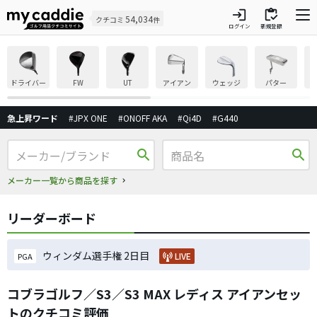
login
inventory
54,034
クチコミ
件
ログイン
新規登録
ドライバー
FW
UT
アイアン
ウェッジ
パター
急上昇ワード
#JPX ONE
#ONOFF AKA
#Qi4D
#G440
search
search
メーカー一覧から商品を探す
リーダーボード
ウィンダム選手権 2日目
LIVE
PGA
コブラゴルフ／S3／S3 MAX レディス アイアンセッ
トのクチコミ評価