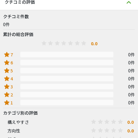
クチコミの評価
クチコミ件数
0件
累計の総合評価
0.0
star
7
0件
star
6
0件
star
5
0件
star
4
0件
star
3
0件
star
2
0件
star
1
0件
カテゴリ別の評価
0.0
構えやすさ
0.0
方向性