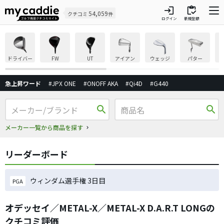
login
inventory
54,059
クチコミ
件
ログイン
新規登録
ドライバー
FW
UT
アイアン
ウェッジ
パター
急上昇ワード
#JPX ONE
#ONOFF AKA
#Qi4D
#G440
search
search
メーカー一覧から商品を探す
リーダーボード
ウィンダム選手権 3日目
PGA
オデッセイ／METAL-X／METAL-X D.A.R.T LONGの
クチコミ評価