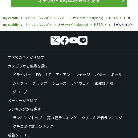
オデッセイのQ&Aをもっと見る
my caddie
すべてのゴルフギア
パター
オデッセイ(odyssey)
METAL-X
オデッセイ／METAL-X／METAL-X D.A.R.T LONGの口コミ評価
my caddie
すべてのゴルフギア
オデッセイ(odyssey)
METAL-X
オデッセイ／METAL-X／METAL-X D.A.R.T LONGの口コミ評価
すべてのギアから探す
カテゴリから製品を探す
ドライバー
FW
UT
アイアン
ウェッジ
パター
ボール
シャフト
グリップ
シューズ
アイウェア
距離計測器
グローブ
メーカーから探す
ランキングから探す
ランキングトップ
売れ筋ランキング
クチコミ評価ランキング
クチコミ件数ランキング
新着クチコミ