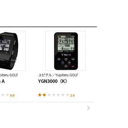
teru GOLF
ユピテル／Yupiteru GOLF
ユピテル／Yupiteru
 A
YGN3000（K）
YGN2800
0.0
2.0