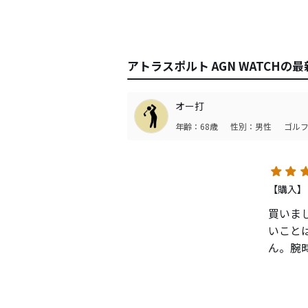
アトラスポルト AGN WATCHの
オー打
年齢：68歳
性別：男性
ゴルフ
【購入】
買いま
いこと
ん。腕