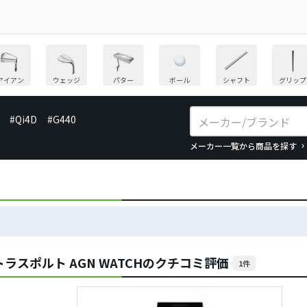
アイアン
ウェッジ
パター
ボール
シャフト
グリップ
#Qi4D
#G440
メーカー一覧から商品を探す
スポルト AGN WATCHのクチコミ評価
1件