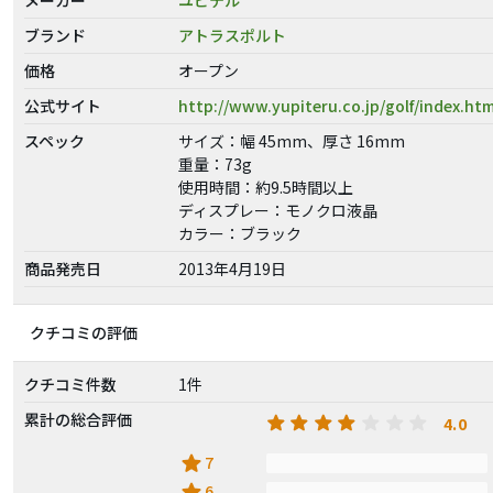
ブランド
アトラスポルト
価格
オープン
公式サイト
http://www.yupiteru.co.jp/golf/index.htm
スペック
サイズ：幅 45mm、厚さ 16mm
重量：73g
使用時間：約9.5時間以上
ディスプレー：モノクロ液晶
カラー：ブラック
商品発売日
2013年4月19日
クチコミの評価
クチコミ件数
1件
累計の総合評価
4.0
star
7
star
6