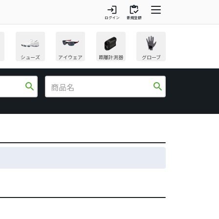
login
inventory
ログイン
新規登録
シューズ
アイウェア
距離計測器
グローブ
search
search