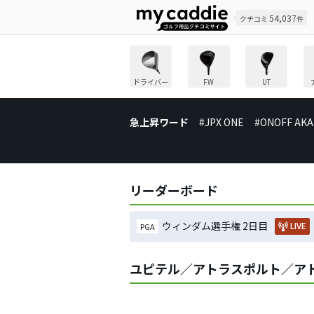
54,037
クチコミ
件
ドライバー
FW
UT
急上昇ワード
#JPX ONE
#ONOFF AKA
リーダーボード
ウィンダム選手権 2日目
LIVE
PGA
ユピテル／アトラスポルト／アトラ