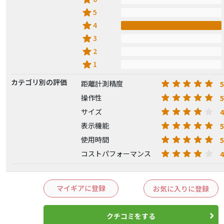
star
5
star
4
star
3
star
2
star
1
カテゴリ別の評価
5
距離計測精度
5
操作性
4
サイズ
5
表示機能
5
使用時間
4
コストパフォーマンス
マイギアに登録
お気に入りに登録
クチコミをする