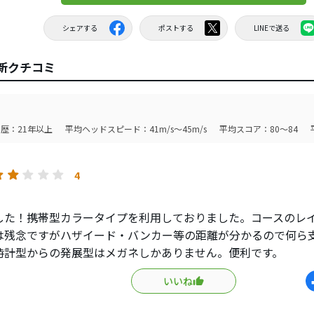
シェアする
ポストする
LINEで送る
最新クチコミ
歴：21年以上
平均ヘッドスピード：41m/s～45m/s
平均スコア：80～84
4
した！携帯型カラータイプを利用しておりました。コースのレ
は残念ですがハザイード・バンカー等の距離が分かるので何ら
時計型からの発展型はメガネしかありません。便利です。
いいね