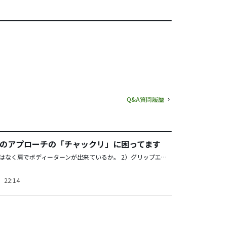
Q&A質問履歴
のアプローチの「チャックリ」に困ってます
私も一言 1）手ではなく肩でボディーターンが出来ているか。 2）グリップエンドがインパクトからフィニッシュにかけて自分のおへ そを指しているか。 3）右肩がインパクトのときに落ちていないか。 この3点がチェックできるときイメージ通りにラインが出せます、きっと。
）22:14