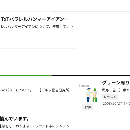
所ジョージが開発した：TxTパラレルハンマーアイアンについて
所ジョージが開発した：TxTパラレルハンマーアイアンについて、使用している方の感想をお聞きしたいと思います。こよなく砂場遊びが好きなのですが寄り一層の楽しみ方をしたいと思っております。
グリーン周り
私が参考にしているホームページのパターについて。 【ゴルフ総合研究所 HM 】より パターが上達する3つの練習方法 ショートゲーム編 ゴルフレッスン 「パターが上達する3つの練習方法」 パターが上達する練習方法・・・ということで今回はご紹介したいと思います。 全英女子オープンの覇者、ロレーナ・オチョアをご存知でしょうか？彼女は5年連続で賞金女王の座に君臨し続けたアニカ・ソレンスタムを抜いて 06年に賞金女王の座についたゴルファーです。 そんな彼女は「私にとってゴルフはバーディをとるゲーム」と言ったことがあります。そしてパターの名手としても知られる彼女はパターの練習方法を3つ挙げているのです。 ロレーナ・オチョア：３つのパター練習方法 １）ストローク中に頭を動かさない 誰かにパターのストローク中に頭をおさえてもらいます。そして、インパクト 後もボールがあったスポットを2秒間見るようにします。 ストローク中に頭を動かさないことはそれだけ重要・・・ということを彼女は 指摘します。 ２）目を閉じる アドレスをとり、ストロークの直前に目を閉じて、そしてストロークします。 ロレーナ・オチョアはこんなことを言っています： 目を閉じてストロークし、腕の動きを感じ取る。腕の動きは遅いほど、安定したパットになります。さらに、目を閉じてパットすることは距離感を学ぶためにも最適の練習方法です。 Reference: How to be a Clutch Putter Lorena Ochoa Golfdigest magazine Sep 09 ３）両足をロックして行うパター練習 下半身をストローク中に安定させるために、両膝でやわらかいボールか 何かを挟んでストロークする練習をします。 私が注目したのは彼女が「腕の動きは遅いほど、安定したパットになります」 と指摘している点。これはストローク自体もそうですが、パターフェースに 神経を集中させている証拠だと私は思うのです。 以上 如何でしょうか。
レッスン
2008/10/27（月
17件
に悩んでいます。
私も早打ちになってしまい痛い経験をしております、1ラウンド中にシャンクのおまけまで・・・ 巧くスイングが出来ている時は肩を回すのでは無くボディースイングをしていると痛感しています。 本チャンはどうしても打ち気が先行するため右肩が突っ込んでしまいダフリに繋がってしまうと思っています。 練習は両腕と体が一緒に動かす練習器具を使い、シャフトエンドとへその距離を一定に保ちアドレス時の手首の角度を意識しインパクトをする事を心がけています、30Ｙ〜50Ｙは手首で打たない事がポイントだと思います。 体の回転と共に手首の角度を意識した乾いたインパクト音は何とも言えません。 最後に一定のリズムを作る工夫として、息を吐きながらトップを作る工夫が私にはあっているようで、本チャンでも呼吸が合わせられるようになって良い結果が得られています。 とても人事とは思えず投稿してしまいました、お互いに練習を楽しんでよい結果を出しましょう！