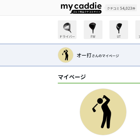
54,023
クチコミ
件
ドライバー
FW
UT
オー打
さんのマイページ
マイページ