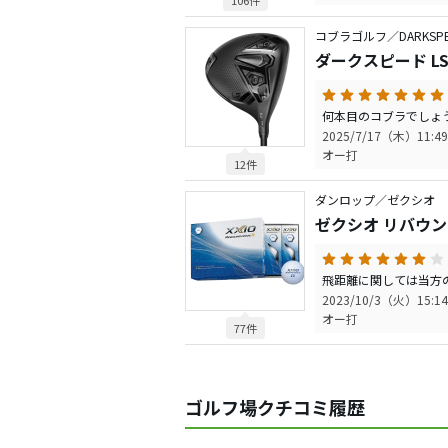
106件
コブラゴルフ／DARKSPE
ダークスピード L
2025/7/17（木）11:49
オー打
12件
ダンロップ／ゼクシオ
ゼクシオ リバウンド
2023/10/3（火）15:14
オー打
77件
ゴルフ場クチコミ履歴