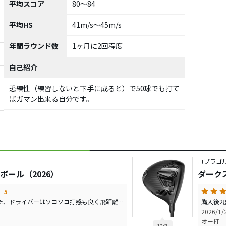
平均スコア
80～84
平均HS
41m/s～45m/s
年間ラウンド数
1ヶ月に2回程度
自己紹介
恐練性（練習しないと下手に成ると）で50球でも打て
ばガマン出来る自分です。
コブラゴル
 ボール（2026）
ダークス
5
抽選で当たり試しました、ドライバーはソコソコ打感も良く飛距離もホンマ モンスターを使用している物と遜色無く飛び、曲がりも少なくOBも無くラウンド出来ました。只パットはパターにインサートが無いのでボッコでは無いのですが好みで無いので今一でした。
2026/1
オー打