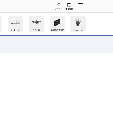
login
inventory
ログイン
新規登録
シューズ
アイウェア
距離計測器
グローブ