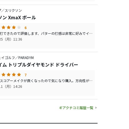
プ／スリクソン
ン XmaX ボール
6
やっと試打できたので評価します、パターの打感は非常に好みでインサートを入れていない私のパターにはジャストの商品かと思います。飛距離については元々高弾道の為二度ほど下げましたがそれでも高く、飛距離に関してはオッと言う１打もありましたが打ち方が悪いのかオールマイティとは行きませんでした。値段がコナレてきたら使う球の候補には間違いありません。２年後ですかね。
/25（月）11:36
イゴルフ／PARADYM
イム トリプルダイヤモンド ドライバー
7
同伴者のスコアーメイクが良くなったので気になり購入。方向性が良く飛距離もそこそこよくなりスコアーメイクに大きく貢献。打感も良く打音はオールカーボンの為低い音ですが自分は好みです。これからシャフトを試すのが楽しみです。
/11（月）14:26
ギアクチコミ履歴一覧