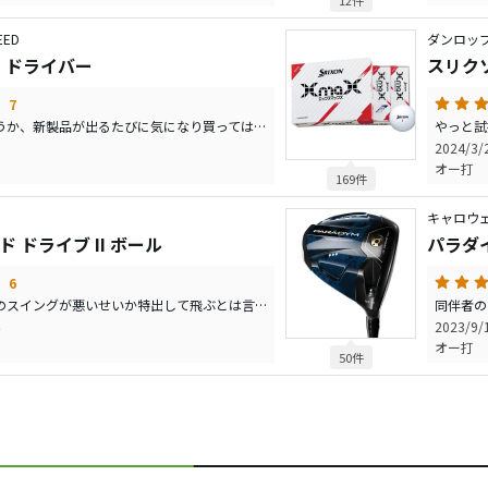
12件
ED
ダンロッ
S ドライバー
スリクソ
7
何本目のコブラでしょうか、新製品が出るたびに気になり買っては売り買っては売りしていました。ココ２製品はどうも派手方向見る気にもならなかったのですが今回のブラックシリーズは他社とも一線を期し正にブラック。新製品は様子見をしていましたが評判も良くNXシャフトが自分的には調子が取りやすく意を決して購入しました。練習場の飛距離でほぼイメージは決定して終うことがほとんどでしたが、まず振りやすい、ＬＳなのでふけ上がらない、ドローヒッターなのですがひっかけが少ない、距離も思った以上に伸びているかも、と２度ほど練習して実践投入。11/14とフェアウエイキープ3回はややドローと好成績、2発ほどプッシュ気味に右に行くもそこそこの範囲で納まりこれが5年前くらいの飛距離（≒250ヤードか）このところ220ヤード前後の自分からすると小さくガッツポーズがでました。やはり自分に合って振りやすいことがすべてでしょうか。 満足です。
2024/3
オー打
169件
キャロウェ
 ドライブ II ボール
パラダ
6
飛距離に関しては当方のスイングが悪いせいか特出して飛ぶとは言い難いですが打感は良いです、方向性も思ったより曲が少ない気がします。ただアプローチとパターに関しては柔らかく厚いインパクトで気に入りました。販売が熟れて来たら買おうと思います。
2023/9
オー打
50件