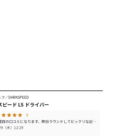
フ／DARKSPEED
ピード LS ドライバー
7
購入後2度目の口コミになります、昨日ラウンドしてビックリな出来事なので投稿したくなりました。 前日まで歳と共に落ちてきた飛距離に他のドライバーも検討しなくては成らないのかと、力んでドライバーヘッドの上げ方も分からなくなった状況でプレーに臨みました。前半は誤魔化し誤魔化し左右に逃げてしまう球を追っかけて終わり、午後は力んでOB寸前へ、最終2ホールで居直ってスタンスをほんの数センチボールに近づき縦振りを意識してフルショット、結果棒玉のストレートボールが飛びそこそこ飛んだかと思い探してみると、打ち下ろしでフォローの風が有ったとしても270ヤード近い飛距離に自分んも驚き！20年以上前の景色がみえました。最終ホールもスタンスと縦振りを意識してショット、これはヒール寄りに当たったのでいつもバンカー（200ヤード近辺）かと思いきや40ヤード以上前に、無性に嬉しくなりました。これでドライバーの買い替え要求はしばらく納まりそうです。買い時な商品化と思います。
/29（木）12:29