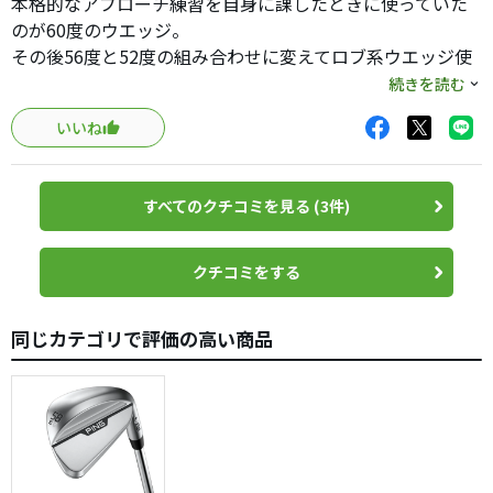
本格的なアプローチ練習を自身に課したときに使っていた
のが60度のウエッジ。
その後56度と52度の組み合わせに変えてロブ系ウエッジ使
っていませんでしたが、60度のウエッジでの距離感が欲し
続きを読む
くて初代コールドフォージドの58(4)、MPR12の58(10)など
いいね
と比較してみましたがやはりS20素材の柔らかさが決め手と
なり現在のエースはツアートラスティーの60(10）となって
います。
すべてのクチコミを見る (3件)
エッジ周りからのスピンをかけての転がしなども扱いやす
く万能です。
しかし60度ですのでフルショットで80yなどを狙うとくぐり
クチコミをする
やすいのでAWは必要だと思います。
AWはAMPCELLPROのGWとトラスティーラスティーの51度
同じカテゴリで評価の高い商品
を併用しています。