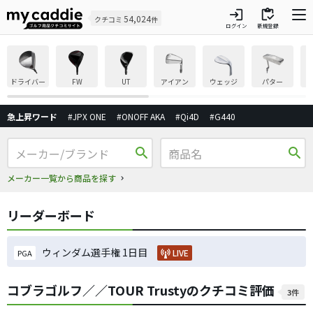
login
inventory
54,024
クチコミ
件
ログイン
新規登録
ドライバー
FW
UT
アイアン
ウェッジ
パター
急上昇ワード
#JPX ONE
#ONOFF AKA
#Qi4D
#G440
search
search
メーカー一覧から商品を探す
リーダーボード
ウィンダム選手権 1日目
LIVE
PGA
コブラゴルフ／／TOUR Trustyのクチコミ評価
3件