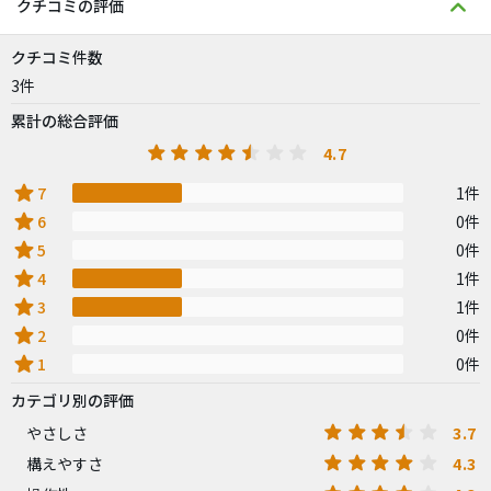
クチコミの評価
クチコミ件数
3件
累計の総合評価
4.7
star
7
1件
star
6
0件
star
5
0件
star
4
1件
star
3
1件
star
2
0件
star
1
0件
カテゴリ別の評価
3.7
やさしさ
4.3
構えやすさ