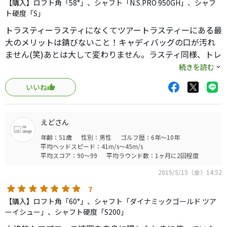
【購入】ロフト角「58°」、シャフト「N.S.PRO 950GH」、シャフ
ト硬度「S」
トラスティーラスティになくてツアートラスティーにある最
大のメリットは錆びないこと！キャディバッグの口が汚れ
ません(笑)あとは大して変わりません。ラスティ同様、トレ
ーリングエッジの窪みのお陰で開いても座ります。
続きを読む
いいね
えどさん
年齢：51歳
性別：男性
ゴルフ歴：6年～10年
平均ヘッドスピード：41m/s～45m/s
平均スコア：90～99
平均ラウンド数：1ヶ月に2回程度
2015/5/15（金）14:52
7
【購入】ロフト角「60°」、シャフト「ダイナミックゴールド ツア
ーイシュー」、シャフト硬度「S200」