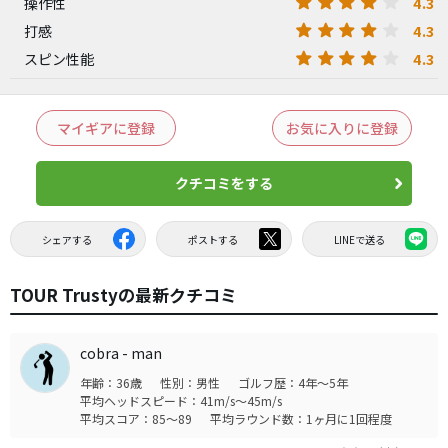
4.3
操作性
4.3
打感
4.3
スピン性能
マイギアに登録
お気に入りに登録
クチコミをする
シェアする
ポストする
LINEで送る
TOUR Trustyの最新クチコミ
cobra - man
年齢：36歳
性別：男性
ゴルフ歴：4年～5年
平均ヘッドスピード：41m/s～45m/s
平均スコア：85～89
平均ラウンド数：1ヶ月に1回程度