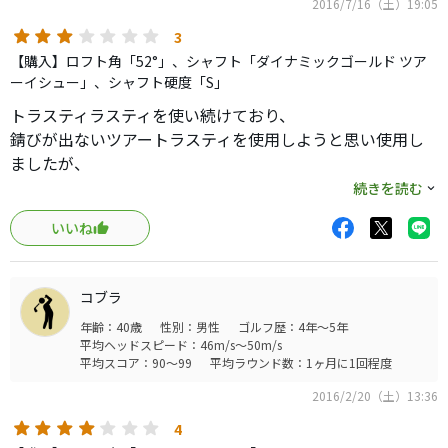
2016/7/16（土）19:05
3
【購入】ロフト角「52°」、シャフト「ダイナミックゴールド ツア
ーイシュー」、シャフト硬度「S」
トラスティラスティを使い続けており、
錆びが出ないツアートラスティを使用しようと思い使用し
ましたが、
抜けがトラスティに比べて悪く感じられました。
続きを読む
上がりもトラスティの方がいいと思い、
いいね
結局トラスティラスティに戻しました。
錆びさえ気にならなければトラスティラスティの方がオス
スメです。
コブラ
年齢：40歳
性別：男性
ゴルフ歴：4年～5年
平均ヘッドスピード：46m/s～50m/s
平均スコア：90～99
平均ラウンド数：1ヶ月に1回程度
2016/2/20（土）13:36
4