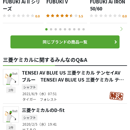
FUBUKI Ai II シリ
FUBUKI V
FUBUKI Ai IRON
ーズ
50/60
0.0
5.5
0.0
同じブランドの商品一覧
三菱ケミカルに関するみんなのQ&A
TENSEI AV BLUE US 三菱ケミカル テンセイAV
ブルー TENSEI AV BLUE US 三菱ケミカル テン
セイAV RAWブルー
シャフト
2件
2021/6/9（水）07:51
タイガー フォレスト
三菱ケミカルのD-fit
シャフト
2020/2/5（水）19:41
1件
ＨＩＲＯ