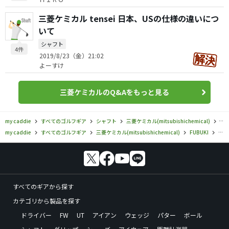
三菱ケミカル tensei 日本、USの仕様の違いにつ
いて
シャフト
4件
2019/8/23（金）21:02
よーすけ
三菱ケミカルのQ&Aをもっと見る
my caddie
すべてのゴルフギア
シャフト
三菱ケミカル(mitsubishichemical)
FU
my caddie
すべてのゴルフギア
三菱ケミカル(mitsubishichemical)
FUBUKI
三菱
すべてのギアから探す
カテゴリから製品を探す
ドライバー
FW
UT
アイアン
ウェッジ
パター
ボール