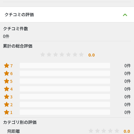
クチコミの評価
クチコミ件数
0件
累計の総合評価
0.0
star
7
0件
star
6
0件
star
5
0件
star
4
0件
star
3
0件
star
2
0件
star
1
0件
カテゴリ別の評価
0.0
飛距離