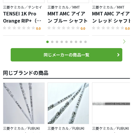
三菱ケミカル／テンセイ
三菱ケミカル／MMT
三菱ケミカル／MMT
TENSEI 1K Pro
MMT AMC アイア
MMT AMC アイア
Orange RIP+（テ
ン ブルー シャフト
ン レッド シャフト
ンセイプロオレン
0.0
0.0
0.0
ジ）シャフト
同じメーカーの商品一覧
同じブランドの商品
三菱ケミカル／FUBUKI
三菱ケミカル／FUBUKI
三菱ケミカル／FUBUKI