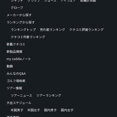
シャフト
グリップ
シューズ
アイウェア
距離計測器
グローブ
メーカーから探す
ランキングから探す
ランキングトップ
売れ筋ランキング
クチコミ評価ランキング
クチコミ件数ランキング
新着クチコミ
新製品情報
my caddieノート
動画
みんなのQ&A
ゴルフ場検索
ツアー情報
ツアーニュース
ツアーランキング
大会スケジュール
米国男子
米国女子
国内男子
国内女子