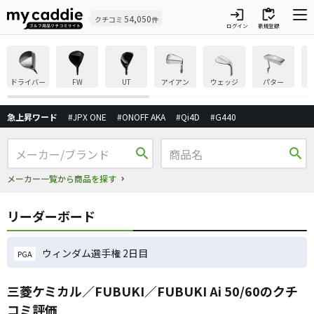
login
inventory
54,050
クチコミ
件
ログイン
新規登録
ドライバー
FW
UT
アイアン
ウェッジ
パター
急上昇ワード
#JPX ONE
#ONOFF AKA
#Qi4D
#G440
search
search
メーカー一覧から商品を探す
リーダーボード
ウィンダム選手権 2日目
PGA
三菱ケミカル／FUBUKI／FUBUKI Ai 50/60のクチ
コミ評価