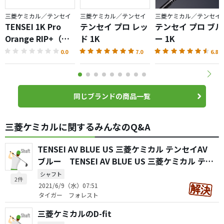
三菱ケミカル／テンセイ
三菱ケミカル／テンセイ
三菱ケミカル／テンセイ
TENSEI 1K Pro
テンセイ プロ レッ
テンセイ プロ ブル
Orange RIP+（テ
ド 1K
ー 1K
ンセイプロオレン
0.0
7.0
6.8
ジ）シャフト
同じブランドの商品一覧
三菱ケミカルに関するみんなのQ&A
TENSEI AV BLUE US 三菱ケミカル テンセイAV
ブルー TENSEI AV BLUE US 三菱ケミカル テン
セイAV RAWブルー
シャフト
2件
2021/6/9（水）07:51
タイガー フォレスト
三菱ケミカルのD-fit