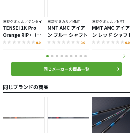
三菱ケミカル／テンセイ
三菱ケミカル／MMT
三菱ケミカル／MMT
TENSEI 1K Pro
MMT AMC アイア
MMT AMC アイア
Orange RIP+（テ
ン ブルー シャフト
ン レッド シャフト
ンセイプロオレン
0.0
0.0
0.0
ジ）シャフト
同じメーカーの商品一覧
同じブランドの商品