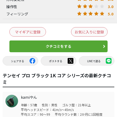
3.0
操作性
5.0
フィーリング
マイギアに登録
お気に入りに登録
クチコミをする
シェアする
ポストする
LINEで送る
テンセイ プロ ブラック 1K コア シリーズの最新クチコ
ミ
kamiやん
年齢：57歳
性別：男性
ゴルフ歴：21年以上
平均ヘッドスピード：41m/s～45m/s
平均スコア：90～99
平均ラウンド数：2か月に1回程度