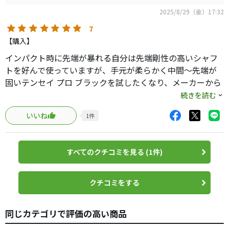
2025/8/29（金）17:32
7
【購入】
インパクト時に先端が暴れる自分は先端剛性の高いシャフ
トを好んで使っていますが、手元が柔らかく中間～先端が
固いテンセイ プロ ブラックを試したくなり、メーカーから
50Sと50Rをレンタルし、ぶっつけ本番でラウンドしまし
続きを読む
た。
いいね
1
件
50SはSIM-MAXDの9°に50RはQi35コア12°（前11g+後3g）
に挿してティーショットに使いました。
すべてのクチコミを見る (1件)
朝一はQi35を使ったら捕まらず、右へOBでした。(笑)
次はSIMMaxDで打ちましたが、切り返しがスムーズでフェ
クチコミをする
ード系のライナーで飛んでいきました。
その後はQi35を使いましたが、先端が硬い効果かロフト12°
同じカテゴリで評価の高い商品
にも関わらず中弾道のフェード系の棒球でぶっ飛んでいき