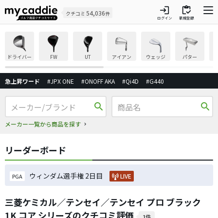
login
inventory
54,036
クチコミ
件
ログイン
新規登録
ドライバー
FW
UT
アイアン
ウェッジ
パター
急上昇ワード
#JPX ONE
#ONOFF AKA
#Qi4D
#G440
search
search
メーカー一覧から商品を探す
リーダーボード
ウィンダム選手権 2日目
LIVE
PGA
三菱ケミカル／テンセイ／テンセイ プロ ブラック
1K コア シリーズのクチコミ評価
1件