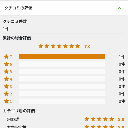
クチコミの評価
クチコミ件数
1件
累計の総合評価
7.0
star
7
1件
star
6
0件
star
5
0件
star
4
0件
star
3
0件
star
2
0件
star
1
0件
カテゴリ別の評価
5.0
飛距離
5.0
方向安定性