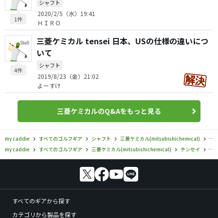
シャフト
2020/2/5（水）19:41
1件
ＨＩＲＯ
三菱ケミカル tensei 日本、USの仕様の違いにつ
いて
シャフト
4件
2019/8/23（金）21:02
よーすけ
三菱ケミカルのQ&Aをもっと見る
my caddie
すべてのゴルフギア
シャフト
三菱ケミカル(mitsubishichemical)
テ
my caddie
すべてのゴルフギア
三菱ケミカル(mitsubishichemical)
テンセイ
三菱
すべてのギアから探す
カテゴリから製品を探す