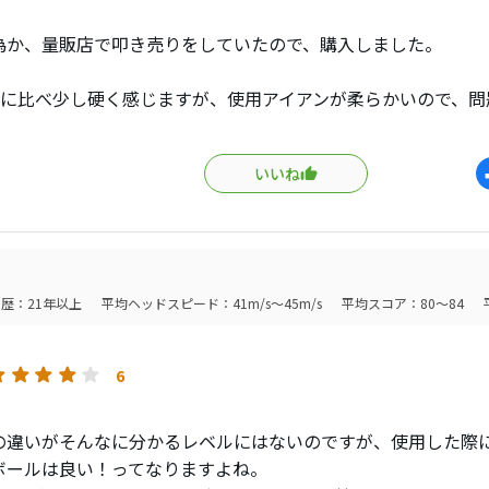
のボールでドラコンが取れたことか。
やー、ありがたやー＞＞B330X
為か、量販店で叩き売りをしていたので、購入しました。
Sに比べ少し硬く感じますが、使用アイアンが柔らかいので、問
は飛んでますし、曲がりにくく感じます。
性能は必要十分に思えます。
いいね
3,000円でしたので2ダース購入しました。
くこちらで遊ばせてもらいまーす。
歴：21年以上
平均ヘッドスピード：41m/s～45m/s
平均スコア：80～84
6
の違いがそんなに分かるレベルにはないのですが、使用した際
ボールは良い！ってなりますよね。