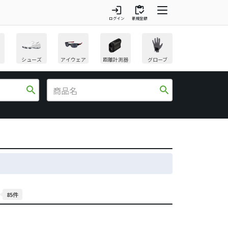
login
inventory
ログイン
新規登録
シューズ
アイウェア
距離計測器
グローブ
search
search
85件