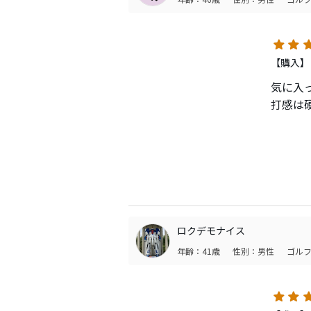
【購入】
気に入
打感は
とても
飛距離
自分は
打てる
ロクデモナイス
スピン
年齢：41歳
性別：男性
ゴルフ
点のす
なので