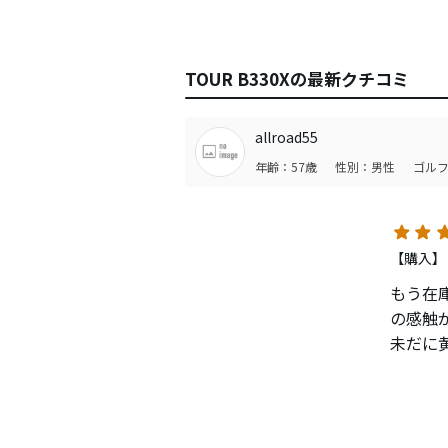
TOUR B330Xの最新クチコミ
allroad55
年齢：57歳
性別：男性
ゴルフ
【購入】
もう在
の感触
未だに
嘗てはV
今はTo
この中