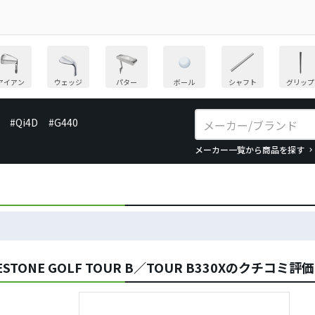
アイアン
ウェッジ
パター
ボール
シャフト
グリップ
#Qi4D
#G440
メーカー一覧から商品を探す
ONE GOLF TOUR B／TOUR B330Xのクチコミ評価