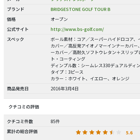
ブランド
BRIDGESTONE GOLF TOUR B
価格
オープン
公式サイト
http://www.bs-golf.com/
スペック
ボール素材：コア／スーパーハイドロコア、
カバー／高反発アイオノマーインナーカバー
ーカバー／高耐久ソフトウレタン＋スリップ
ト・コーティング
ディンプル数：シームレス330デュアルディ
タイプ：3ピース
カラー：ホワイト、イエロー、オレンジ
商品発売日
2016年3月4日
クチコミの評価
クチコミ件数
85件
累計の総合評価
5.6