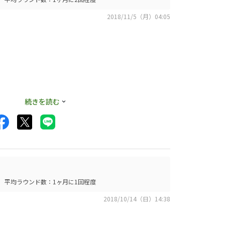
2018/11/5（月）04:05
続きを読む
用の打ち方で上手に
ンがかかるか、落下
平均ラウンド数：1ヶ月に1回程度
2018/10/14（日）14:38
てます。