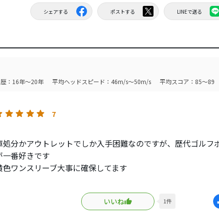
シェアする
ポストする
LINEで送る
歴：16年～20年
平均ヘッドスピード：46m/s～50m/s
平均スコア：85～89
7
庫処分かアウトレットでしか入手困難なのですが、歴代ゴルフ
が一番好きです
黄色ワンスリーブ大事に確保してます
1→V1Xと行って、浮気でZ-STAR XV、TP5X、TourBXを交
いいね
1
件
urBXがお気に入りです
で一番打感がしっかりしているからです