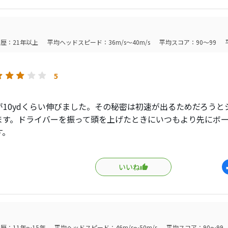
この330Xがどーしても忘れられないのは、芯のあるしっかりし
ぬどこか優しく柔らかい余韻が潜んでいるからです
歴：21年以上
平均ヘッドスピード：36m/s～40m/s
平均スコア：90～99
ーチやパターでのタッチが一番合います
バーで芯を食ったときのギュインという重みのある手応え、納
5
る柔らかい郷愁...。
が10ydくらい伸びました。その秘密は初速が出るためだろうと
30Xが歴代ベストボールと思います
ます。ドライバーを振って頭を上げたときにいつもより先にボ
BXになって明らかに打感が硬く強くなった
す。
いいのですが、男が求める強烈で凄まじい手応えの中に潜む何
うなドライバーの方向が安定しない人にもオススメです。曲が
かい余韻を絶妙に兼ね備えたボールは世界中何処を探してもこの3
ます。
いいね
2500円くらいになればありがたいです。
0X、330X、330X...。
ールの朝日に向かって何度でもこのボールの名を呼ぶ
て欲しい
歴：11年～15年
平均ヘッドスピード：46m/s～50m/s
平均スコア：90～99