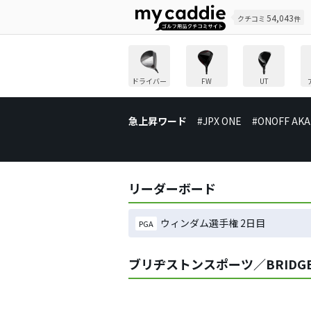
54,043
クチコミ
件
ドライバー
FW
UT
急上昇ワード
#JPX ONE
#ONOFF AKA
リーダーボード
ウィンダム選手権 2日目
PGA
ブリヂストンスポーツ／BRIDGEST