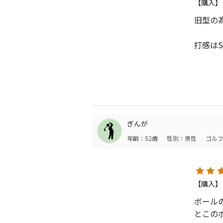
何度こ
【購入】
ありがた
旧型の
打感は
飛距離
スピン
量販店で
しばら
ぎんが
年齢：52歳
性別：男性
ゴルフ
【購入】
ボール
とこの