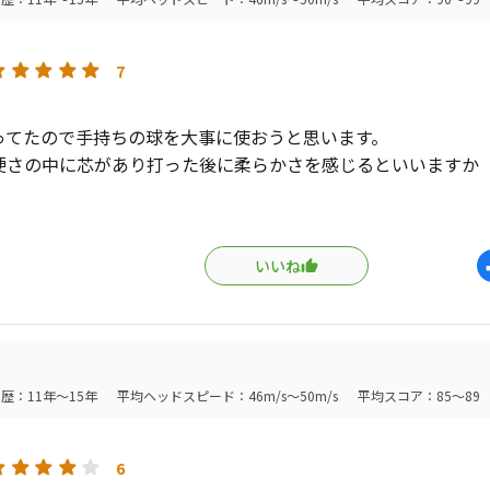
7
ってたので手持ちの球を大事に使おうと思います。
硬さの中に芯があり打った後に柔らかさを感じるといいますか
自分好みです
いいね
はかなり出ます！
この球で平均飛距離で２６０〜２９０くらいですが、ドラコン
と３１０〜３２０ヤードくらいは行きます。
はショートアイアンでグリーンに乗れば当たり前にバックスピ
歴：11年～15年
平均ヘッドスピード：46m/s～50m/s
平均スコア：85～89
ぐ脇で止まっているかどちらかです。
スピン性能に心配はありません。ロングアイアンからでも止まっ
6