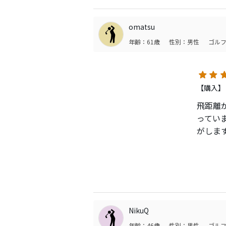
でも、
言われ
omatsu
年齢：61歳
性別：男性
ゴルフ
アプロ
ドライ
く残存す
【購入】
飛距離
この3
ってい
Tour
がしま
それも
私のよ
る柔ら
飛んで
これで
ああ、33
１番ホ
復活し
NikuQ
年齢：46歳
性別：男性
ゴルフ