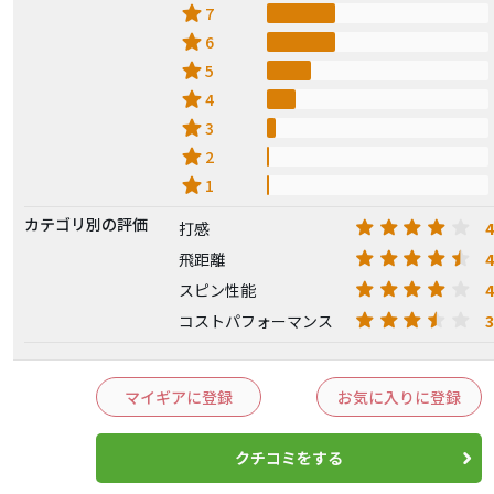
star
7
star
6
star
5
star
4
star
3
star
2
star
1
カテゴリ別の評価
4
打感
4
飛距離
4
スピン性能
3
コストパフォーマンス
マイギアに登録
お気に入りに登録
クチコミをする