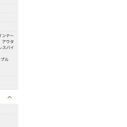
インナー
、アウタ
レスバイ
ンプル