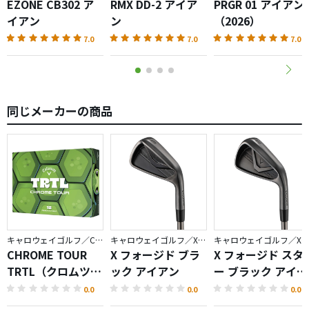
EZONE CB302 ア
RMX DD-2 アイア
PRGR 01 アイアン
でも、球は上がります。
イアン
ン
（2026）
7.0
7.0
7.0
しっかりしたシャフトにやさしいヘッド。
良いアイアンです。
同じメーカーの商品
キャロウェイゴルフ／CHROME
キャロウェイゴルフ／X FORGED
キャロウェイゴルフ／X FORGED
CHROME TOUR
X フォージド ブラ
X フォージド スタ
TRTL（クロムツア
ック アイアン
ー ブラック アイア
ータートル）ボー
ン
0.0
0.0
0.0
ル