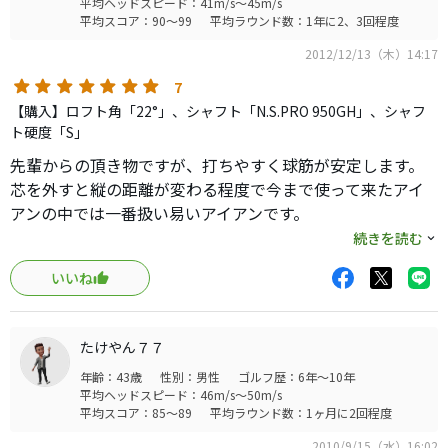
平均ヘッドスピード：41m/s～45m/s
平均スコア：90～99
平均ラウンド数：1年に2、3回程度
2012/12/13（木）14:17
7
【購入】ロフト角「22°」、シャフト「N.S.PRO 950GH」、シャフ
ト硬度「S」
先輩からの頂き物ですが、打ちやすく球筋が安定します。
芯を外すと縦の距離が変わる程度で今まで使って来たアイ
アンの中では一番扱い易いアイアンです。
適度なグースで捕まり過ぎず、狙った所にピンポイントで
続きを読む
打てます。
いいね
初心者でも扱い易いアイアンだと。
たけやん７７
年齢：43歳
性別：男性
ゴルフ歴：6年～10年
平均ヘッドスピード：46m/s～50m/s
平均スコア：85～89
平均ラウンド数：1ヶ月に2回程度
2010/9/15（水）16:02