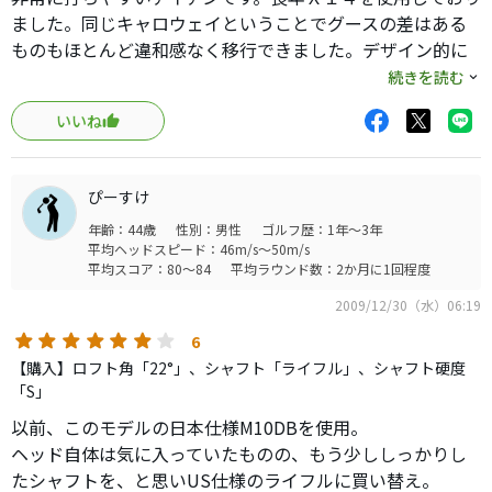
ました。同じキャロウェイということでグースの差はある
ものもほとんど違和感なく移行できました。デザイン的に
も非常にかっこいいと思っております。
続きを読む
このアイアンに変えて以来、ハンデは上がりシングル入り
いいね
しました。
ぴーすけ
年齢：44歳
性別：男性
ゴルフ歴：1年～3年
平均ヘッドスピード：46m/s～50m/s
平均スコア：80～84
平均ラウンド数：2か月に1回程度
2009/12/30（水）06:19
6
【購入】ロフト角「22°」、シャフト「ライフル」、シャフト硬度
「S」
以前、このモデルの日本仕様M10DBを使用。
ヘッド自体は気に入っていたものの、もう少ししっかりし
たシャフトを、と思いUS仕様のライフルに買い替え。