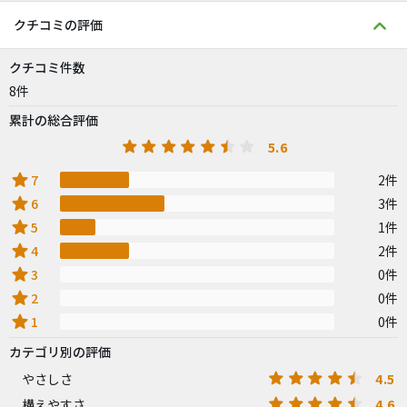
クチコミの評価
クチコミ件数
8件
累計の総合評価
5.6
star
7
2件
star
6
3件
star
5
1件
star
4
2件
star
3
0件
star
2
0件
star
1
0件
カテゴリ別の評価
4.5
やさしさ
4.6
構えやすさ