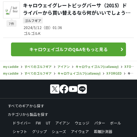
キャロウェイグレートビッグバーサ（2015）ド
ライバーから買い替えるなら何がいいでしょう
か？
ゴルフギア
7件
2024/5/12（日）01:36
ゴルゴルK
キャロウェイゴルフのQ&Aをもっと見る
my caddie
すべてのゴルフギア
アイアン
キャロウェイゴルフ(callaway)
X FORGED
my caddie
すべてのゴルフギア
キャロウェイゴルフ(callaway)
X FORGED
キャロウェイゴルフ／X FORGED／X・20 TOUR アイアンの口コミ評価
すべてのギアから探す
カテゴリから製品を探す
ドライバー
FW
UT
アイアン
ウェッジ
パター
ボール
シャフト
グリップ
シューズ
アイウェア
距離計測器