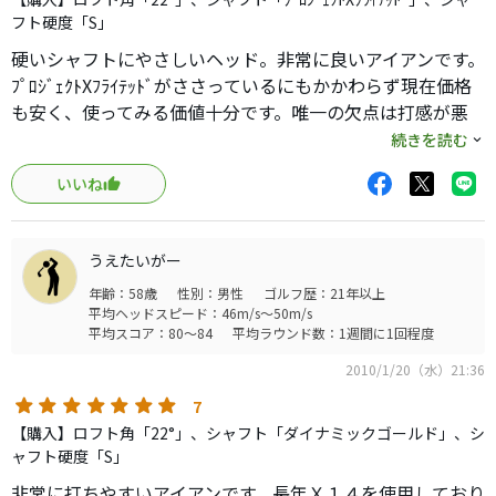
フト硬度「S」
硬いシャフトにやさしいヘッド。非常に良いアイアンです。
ﾌﾟﾛｼﾞｪｸﾄXﾌﾗｲﾃｯﾄﾞがささっているにもかかわらず現在価格
も安く、使ってみる価値十分です。唯一の欠点は打感が悪
いことです。ヘッドスピードが早く切り返しも早い人には
続きを読む
良いシャフトですよ。試す価値あり。
いいね
うえたいがー
年齢：58歳
性別：男性
ゴルフ歴：21年以上
平均ヘッドスピード：46m/s～50m/s
平均スコア：80～84
平均ラウンド数：1週間に1回程度
2010/1/20（水）21:36
7
【購入】ロフト角「22°」、シャフト「ダイナミックゴールド」、シ
ャフト硬度「S」
非常に打ちやすいアイアンです。長年Ｘ１４を使用しており