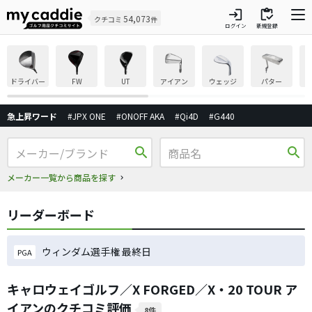
login
inventory
54,073
クチコミ
件
ログイン
新規登録
ドライバー
FW
UT
アイアン
ウェッジ
パター
急上昇ワード
#JPX ONE
#ONOFF AKA
#Qi4D
#G440
search
search
メーカー一覧から商品を探す
リーダーボード
ウィンダム選手権 最終日
PGA
キャロウェイゴルフ／X FORGED／X・20 TOUR ア
イアンのクチコミ評価
8件