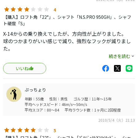
4
【購入】ロフト角「22°」、シャフト「N.S.PRO 950GH」、シャフ
ト硬度「S」
X-14からの乗り換えでしたが、方向性が上がりました。
球のつかまりがいい感じで減り、強烈なフックが減りまし
た。
続きを読む
見た目もカッコよく、今となっては安い値段で手に入るの
いいね
で
かなりお勧めなクラブですね！
ぷっちょり
年齢：55歳
性別：男性
ゴルフ歴：11年～15年
平均ヘッドスピード：46m/s～50m/s
平均スコア：80～84
平均ラウンド数：1ヶ月に2回程度
2010/5/4（火）21:13
5
【購入】ロフト角「22°」、シャフト「ﾌﾟﾛｼﾞｪｸﾄXﾌﾗｲﾃｯﾄﾞ」、シャ