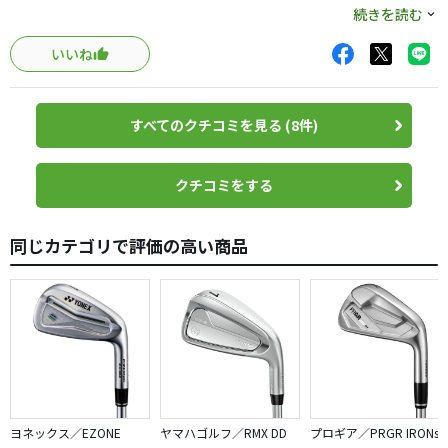
続きを読む
結果、正解だった。
いいね
まず、ロフト設定がUS仕様の方が良い。
すべてのクチコミを見る (8件)
日本仕様はストロングすぎて、
長い番手はロフトが詰まり、短い番手がスカスカ。
クチコミをする
さらに、工房にて測定したところ、
ロフト・ライ角の精度も、USの方が上だった。
同じカテゴリで評価の高い商品
プロジェクトXフライテッドも良いです。
ただ、6.0は結構硬いです。
DGのX100を使っているプロが、「俺のより硬い」と言って
いました。
体に衝撃がモロに来ます。手や肘を故障しないか少々心配
です。
ヨネックス／EZONE
ヤマハゴルフ／RMX DD
プロギア／PRGR IRONs