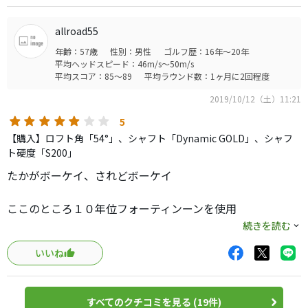
安心してアプローチ出来ます。
allroad55
年齢：57歳
性別：男性
ゴルフ歴：16年～20年
平均ヘッドスピード：46m/s～50m/s
平均スコア：85～89
平均ラウンド数：1ヶ月に2回程度
2019/10/12（土）11:21
5
【購入】ロフト角「54°」、シャフト「Dynamic GOLD」、シャフ
ト硬度「S200」
たかがボーケイ、されどボーケイ
ここのところ１０年位フォーティンーンを使用
アイアンをテーラーメイドＰ７９０として５０°ＡＷを入れ
続きを読む
た関係上ウェッジも新調
いいね
色々物色して５４°Ｍグラインドを選択しました
最後までフォーティーンＦＨフォージドＶ１にするか悩ん
すべてのクチコミを見る (19件)
だ末、久々にボーケイに走ったのは、パターも５Ｉもタイ