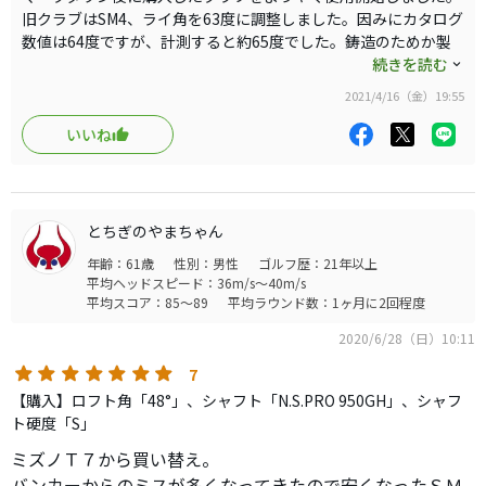
旧クラブはSM4、ライ角を63度に調整しました。因みにカタログ
数値は64度ですが、計測すると約65度でした。鋳造のためか製
品精度は低く感じます。
続きを読む
打感と言うか音は硬めです。
2021/4/16（金）19:55
ソールの抜け、スピン等は不満ありません。
見た目とブランドイメージだけは最高です。
いいね
とちぎのやまちゃん
年齢：61歳
性別：男性
ゴルフ歴：21年以上
平均ヘッドスピード：36m/s～40m/s
平均スコア：85～89
平均ラウンド数：1ヶ月に2回程度
2020/6/28（日）10:11
7
【購入】ロフト角「48°」、シャフト「N.S.PRO 950GH」、シャフ
ト硬度「S」
ミズノＴ７から買い替え。
バンカーからのミスが多くなってきたので安くなったＳＭ