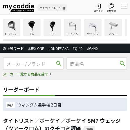
login
inventory
54,050
クチコミ
件
ログイン
新規登録
ドライバー
FW
UT
アイアン
ウェッジ
パター
急上昇ワード
#JPX ONE
#ONOFF AKA
#Qi4D
#G440
search
search
メーカー一覧から商品を探す
リーダーボード
ウィンダム選手権 2日目
PGA
タイトリスト／ボーケイ／ボーケイ SM7 ウェッジ
（ツアークロム）のクチコミ評価
19件