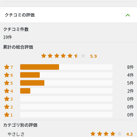
クチコミの評価
クチコミ件数
19件
累計の総合評価
5.9
star
7
8件
star
6
4件
star
5
5件
star
4
2件
star
3
0件
star
2
0件
star
1
0件
カテゴリ別の評価
4.3
やさしさ