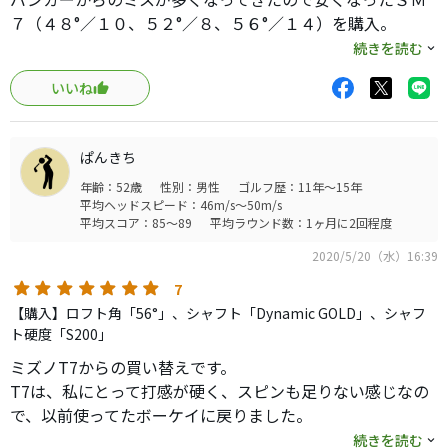
７（４８°／１０、５２°／８、５６°／１４）を購入。
グラインドはＦグラインド。
続きを読む
先日太平洋クラブＰＧＭ益子でコースデビューしましたの
いいね
で感想です。
（バンカーは白砂で雨が降っていてもフカフカでフェース
がもぐりやすい状態）
ぱんきち
アプローチ：打感は下取りに出したＴ７より圧倒的に柔ら
年齢：52歳
性別：男性
ゴルフ歴：11年～15年
かくて良い。Ｔ７は自分のスイングだと左ひっかけが多く
平均ヘッドスピード：46m/s～50m/s
出るが、ＳＭ７は真っすぐ打ち出せるのでターゲットを定
平均スコア：85～89
平均ラウンド数：1ヶ月に2回程度
めやすい。
2020/5/20（水）16:39
バンカー：芝の上からのアプローチと同じスイングで脱出
できて非常に簡単。少々のあごの高さであればフェースを
7
開かなくてもボールが高く出ます。
【購入】ロフト角「56°」、シャフト「Dynamic GOLD」、シャフ
あごの高いバンカーでも脱出出来るよう５８°Ｄグラインド
ト硬度「S200」
も追加購入しました。
ミズノT7からの買い替えです。
コースによって４本のうち３本を選択してプレーするのが
T7は、私にとって打感が硬く、スピンも足りない感じなの
楽しみになってきました。
で、以前使ってたボーケイに戻りました。
やっぱりボーケイはいい！
続きを読む