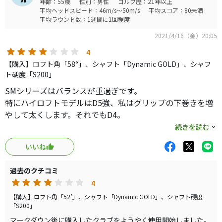
年齢：55歳
性別：男性
ゴルフ歴：21年以上
平均ヘッドスピード：46m/s～50m/s
平均スコア：80未満
平均ラウンド数：1週間に1回程度
2021/4/16（金）20:05
4
【購入】ロフト角「58°」、シャフト「Dynamic GOLD」、シャフ
ト硬度「S200」
SMシリーズはバランスが重過ぎです。
特にハイロフトモデルはD5強、私はグリップの下巻きを増
やして太くします。それでもD4。
短く持たないとバランスが重くヘッドが効き過ぎます。
続きを読む
しかし、ヘッドが重い分、ショートアプローチは短く持っ
いいね
てもバランスが重く、打ち易いです。
鋳造のため打感は硬いです。
過去のクチコミ
見た目とブランドイメージだけで購入するのは止めるべ
4
き。
【購入】ロフト角「52°」、シャフト「Dynamic GOLD」、シャフト硬度
「S200」
マークダウン後に購入したクラブをようやく使用開始しました。