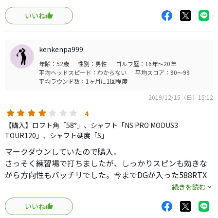
52F・56Fの購入ですが、ほとんど思い通りに近い球とスピ
いいね
ンが掛かります。
56Fは、リーディングエッジが出っ張っており球を拾ってく
れる感じがして、私としては、安心出来ます。
kenkenpa999
唯一の難点は、シャフトの長さ。
年齢：52歳
性別：男性
ゴルフ歴：16年～20年
使用中のアイアンが本間のTW 727VNで、#10(P)より長くな
平均ヘッドスピード：わからない
平均スコア：90～99
ってしまうところです。
平均ラウンド数：1ヶ月に1回程度
それが無ければ、最高です。
2019/12/15（日）15:12
4
【購入】ロフト角「58°」、シャフト「NS PRO MODUS3
TOUR120」、シャフト硬度「S」
マークダウンしていたので購入。
さっそく練習場で打ちましたが、しっかりスピンも効きな
がら方向性もバッチリでした。今までDGが入った588RTX
でそれなりに満足していましたが、明かにこちらの方が楽
続きを読む
です。
いいね
それなりの球数を打っても1球もシャンク気味の球もなく、