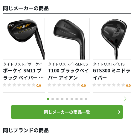
ヘッド形状はどの角度から見ても美しく惚れ惚れします
同じメーカーの商品
ＤＧＳ２００との相性も抜群でコントロール性の良さを演
出しています
さすが納得の軟鉄の打感
でもでもでも、１点だけ私にとってイタイのは、やっぱり重
い('Д')
どう考えても重い重い重い…
購入直後、１００ヤードからのフルショットで２〜３回ダ
タイトリスト／ボーケイ
タイトリスト／T-SERIES
タイトリスト／GTS
フった(-_-;)
ボーケイ SM11 ブ
T100 ブラックベイ
GTS300 ミニドラ
大好きなクラブなのに！
ラック ベイパー ウ
パー アイアン
イバー
だから何故か１４本のフローの中で最も気を使わなければ
ェッジ
0.0
0.0
0.0
ならない１本になっちゃってる
やっぱりフォーティーンにすれば良かったか…ＴＳ１１４
Ｗシャフト軽くて良かったしなあ〜
この間テーラーのミルドグラインド２打ったけどヘッド軽
同じメーカーの商品一覧
くて打ちやすかったしなあ〜
同じブランドの商品
これは個人的な問題ですが、ＳＭ７あと１〜２ｇヘッドが