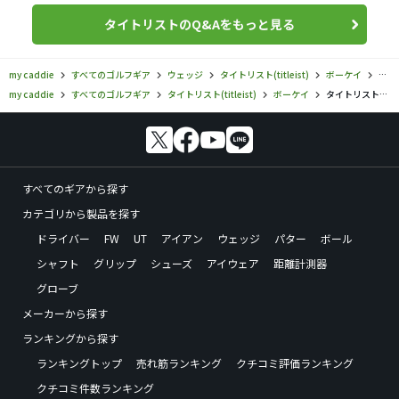
タイトリストのQ&Aをもっと見る
my caddie
すべてのゴルフギア
ウェッジ
タイトリスト(titleist)
ボーケイ
タイ
my caddie
すべてのゴルフギア
タイトリスト(titleist)
ボーケイ
タイトリスト／ボーケイ／ボーケイ SM7 ウェッジ（ツアークロム）の口コミ評価
すべてのギアから探す
カテゴリから製品を探す
ドライバー
FW
UT
アイアン
ウェッジ
パター
ボール
シャフト
グリップ
シューズ
アイウェア
距離計測器
グローブ
メーカーから探す
ランキングから探す
ランキングトップ
売れ筋ランキング
クチコミ評価ランキング
クチコミ件数ランキング