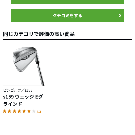
トリストだからというミーハーな理由のみ(&gt;_&lt;)
クリーブランドＲＴＸも顔はいいんですが、何せ私には重
クチコミをする
すぎる
同じカテゴリで評価の高い商品
やはり構えた時の文句のつけようがないハンサム顔が堪り
ません
コブラＫＩＮＧウェッジと比較すると包み込むような捕ま
え顔に見えるのが不思議
どこから見てもカッコイイ！
スコアリングラインの間にさらに細かいラインが５本入っ
ていてメッチャスピン掛かります(^^)/
ピンゴルフ／s159
これってルール適合？
s159 ウェッジ Eグ
このＭグラインドのソール形状は、開いたり閉じたりした
ラインド
りして基本ダウンブローに打ち、何よりも抜けを追求する
6.3
私の打ち方にめちゃくちゃ合っている
シンプルなデザインながら仕上げが良く質感も高く所有満
足度は秀逸