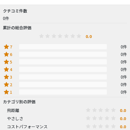
クチコミ件数
0件
累計の総合評価
0.0
star
7
0件
star
6
0件
star
5
0件
star
4
0件
star
3
0件
star
2
0件
star
1
0件
カテゴリ別の評価
0.0
飛距離
0.0
やさしさ
0.0
コストパフォーマンス