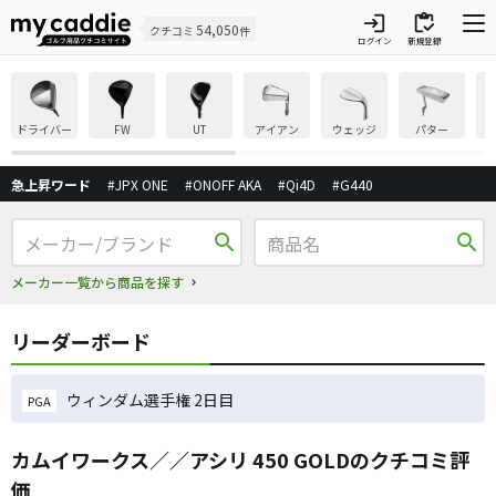
login
inventory
54,050
クチコミ
件
ログイン
新規登録
ドライバー
FW
UT
アイアン
ウェッジ
パター
急上昇ワード
#JPX ONE
#ONOFF AKA
#Qi4D
#G440
search
search
メーカー一覧から商品を探す
リーダーボード
ウィンダム選手権 2日目
PGA
カムイワークス／／アシリ 450 GOLDのクチコミ評
価