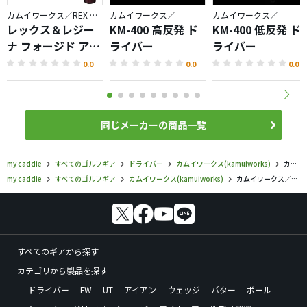
カムイワークス／REX & REGINA
カムイワークス／
カムイワークス／
レックス＆レジー
KM-400 高反発 ド
KM-400 低反発 ド
ナ フォージド アイ
ライバー
ライバー
アン
0.0
0.0
0.0
同じメーカーの商品一覧
my caddie
すべてのゴルフギア
ドライバー
カムイワークス(kamuiworks)
カムイワークス／／アシリ 450 GOLDの口コミ評価
my caddie
すべてのゴルフギア
カムイワークス(kamuiworks)
カムイワークス／／アシリ 450 GOLDの口コミ評価
すべてのギアから探す
カテゴリから製品を探す
ドライバー
FW
UT
アイアン
ウェッジ
パター
ボール