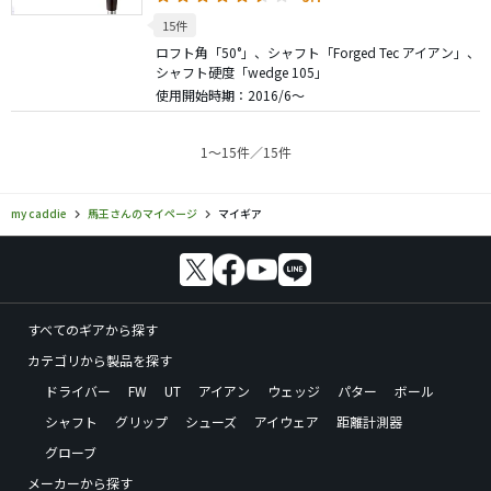
15件
ロフト角「50°」、シャフト「Forged Tec アイアン」、
シャフト硬度「wedge 105」
使用開始時期：2016/6～
1〜15件／15件
my caddie
馬王さんのマイページ
マイギア
すべてのギアから探す
カテゴリから製品を探す
ドライバー
FW
UT
アイアン
ウェッジ
パター
ボール
シャフト
グリップ
シューズ
アイウェア
距離計測器
グローブ
メーカーから探す