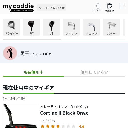
login
inventory
54,065
クチコミ
件
ログイン
新規登録
ドライバー
FW
UT
アイアン
ウェッジ
パター
馬王
さんのマイギア
現在使用中
使用していない
現在使用中のマイギア
1〜15件／15件
ピレッティゴルフ／Black Onyx
Cortino II Black Onyx
62,640円
4.0