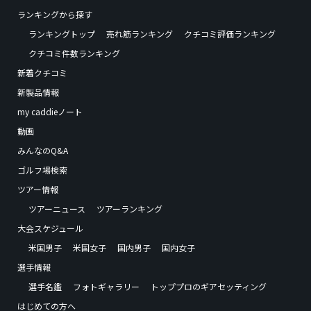
ランキングから探す
ランキングトップ
売れ筋ランキング
クチコミ評価ランキング
クチコミ件数ランキング
新着クチコミ
新製品情報
my caddieノート
動画
みんなのQ&A
ゴルフ場検索
ツアー情報
ツアーニュース
ツアーランキング
大会スケジュール
米国男子
米国女子
国内男子
国内女子
選手情報
選手名鑑
フォトギャラリー
トッププロのギアセッティング
はじめての方へ