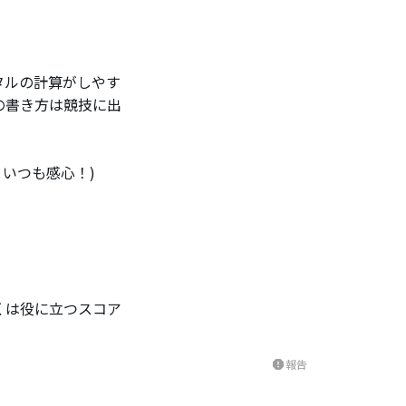
タルの計算がしやす
の書き方は競技に出
いつも感心！)
くは役に立つスコア
報告
report