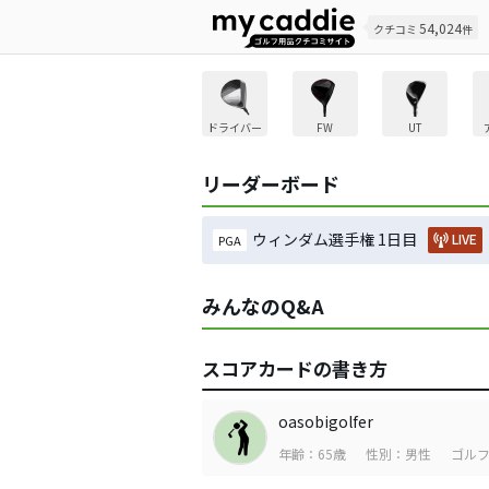
54,024
クチコミ
件
ドライバー
FW
UT
リーダーボード
ウィンダム選手権 1日目
LIVE
PGA
みんなのQ&A
スコアカードの書き方
oasobigolfer
年齢：65歳
性別：男性
ゴルフ