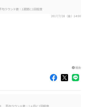
平均ラウンド数：1週間に1回程度
2017/7/28（金）14:00
。
報告
report
9
平均ラウンド数：1ヶ月に1回程度