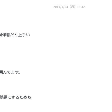
2017/7/24（月）19:32
同伴者だと上手い
囲んでます。
話題にするためち