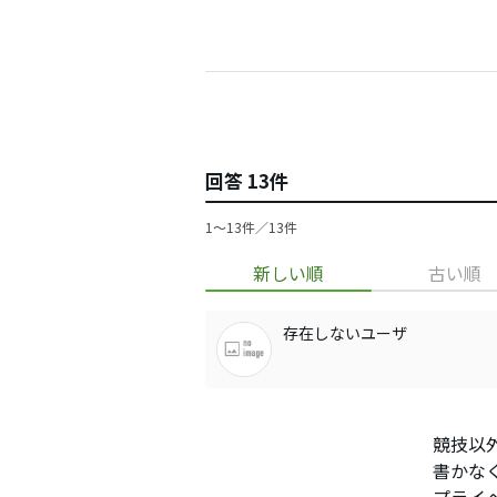
回答 13件
1〜13件／13件
新しい順
古い順
存在しないユーザ
競技以
書かな
プライ