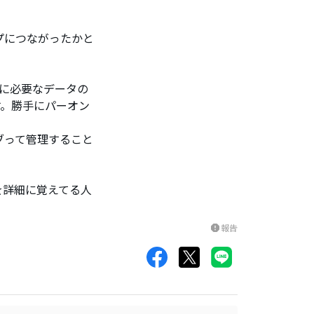
プにつながったかと
に必要なデータの
す。勝手にパーオン
ブって管理すること
を詳細に覚えてる人
報告
report