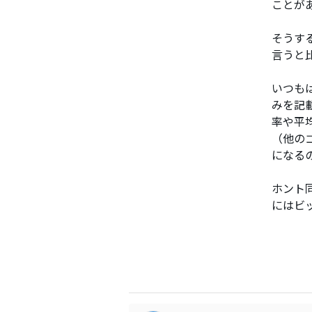
ことが
そうす
言うと
いつも
みを記
率や平
（他の
になる
ホント
にはビ