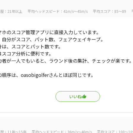
歴：21年以上
平均ヘッドスピード：41m/s～45m/s
平均スコア：85～89
マホのスコア管理アプリに直接入力しています。
、自分がスコア、パット数、フェアウェイキープ。
分は、スコアとパット数です。
はスコア分析に便利です。
力者が一人でもいると、ラウンド後の集計、チェックが楽です
順序は、oasobigolferさんとほぼ同じです。
いいね
歴：11年～15年
平均ヘッドスピード：36m/s～40m/s
平均スコア：100～10