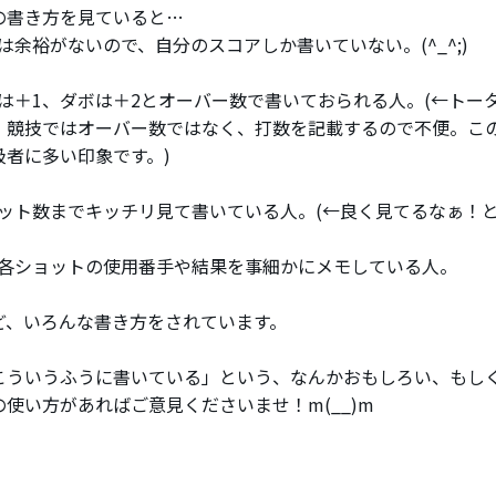
の書き方を見ていると…
は余裕がないので、自分のスコアしか書いていない。(^_^;)
ーは＋1、ダボは＋2とオーバー数で書いておられる人。(←トー
、競技ではオーバー数ではなく、打数を記載するので不便。こ
級者に多い印象です。)
パット数までキッチリ見て書いている人。(←良く見てるなぁ！と
の各ショットの使用番手や結果を事細かにメモしている人。
ど、いろんな書き方をされています。
こういうふうに書いている」という、なんかおもしろい、もし
の使い方があればご意見くださいませ！m(__)m