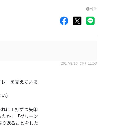
報告
report
2017/8/10（木）11:53
プレーを覚えていま
ない）
それに１打ずつ矢印
ったか」「グリーン
振り返ることをした