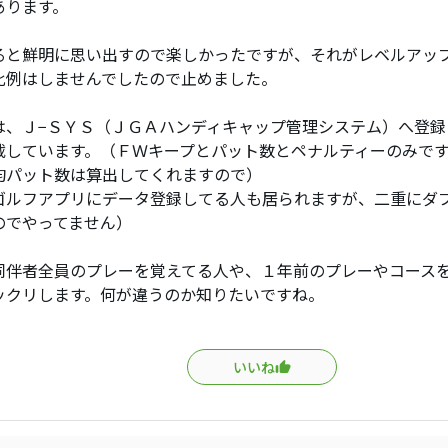
あります。
ると鮮明に思い出すので楽しかったですが、それがレベルアッ
比例はしませんでしたので止めました。
は、Ｊ−ＳＹＳ（ＪＧＡハンディキャップ管理システム）へ登録
載しています。（ＦＷキープとパット数とペナルティーのみで
均パット数は算出してくれますので）
ゴルフアプリにデータ登録してる人も居られますが、二重にダ
のでやってません）
同伴者全員のプレーを覚えてる人や、１年前のプレーやコース
ックリします。何が違うのか知りたいですね。
いいね