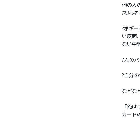
他の人
?初心者
?ボギ
い反面
ない中
?人の
?自分
などな
「俺は
カード