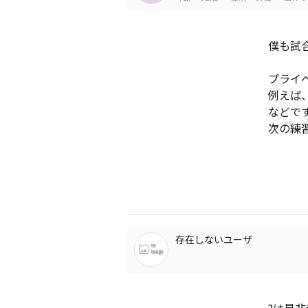
僕も試
プライ
例えば
などで
次の練
存在しないユーザ
?は是