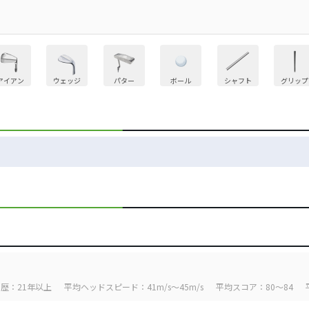
アイアン
ウェッジ
パター
ボール
シャフト
グリップ
歴：21年以上
平均ヘッドスピード：41m/s～45m/s
平均スコア：80～84