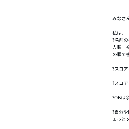
みなさ
私は、
?名前
人順。
の順で
?スコ
?スコ
?OB
?自分
ょっと