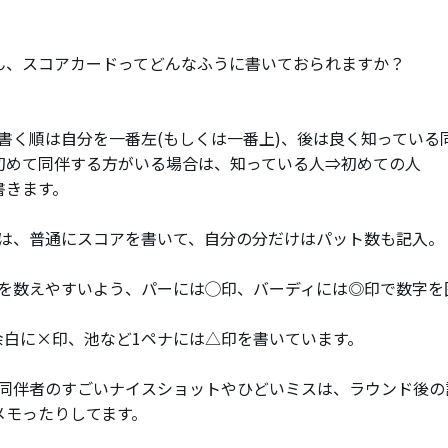
ん、スコアカードってどんなふうに書いておられますか？
の書く順は自分を一番左(もしくは一番上)、後は良く知っている
初めて同伴する方がいる場合は、知っている人⇒初めての人
書きます。
アは、普通にスコアを書いて、自分の分だけはパット数も記入。
アを数えやすいよう、パーには◯印、バーディには◎印で数字を
は余白に×印、池など1ペナには△印を書いています。
や同伴者のすごいナイスショットやひどいミスは、ラウンド後の
メモったりしてます。