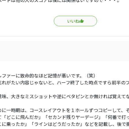
いいね
ルファーに致命的なほど記憶が悪いです。（笑）
忘れがたい内容じゃないと、ハーフ終了した時点ですら前半の
意味、大きなミスショットや逆にベタピンとか無ければ覚えて
めに一時期は、コースレイアウトを１ホールずつコピーして、
て「どこに飛んだか」「セカンド残りヤーデージ」「何番で打
こに乗ったか」「ラインはどうだったか」などを記載し、後で