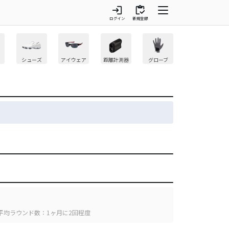
login
inventory
ログイン
新規登録
シューズ
アイウェア
距離計測器
グローブ
平均ラウンド数：1ヶ月に2回程度