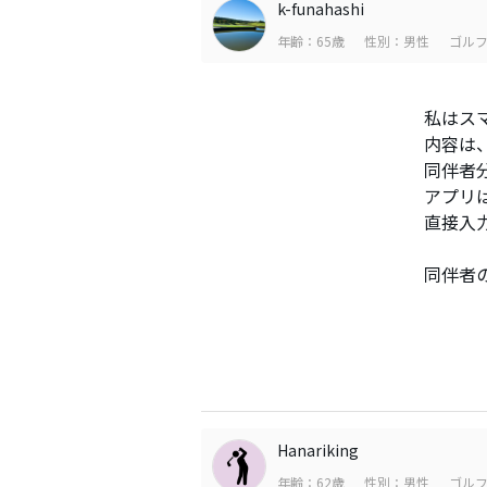
k-funahashi
年齢：65歳
性別：男性
ゴルフ
私はス
内容は
同伴者
アプリ
直接入
同伴者の
Hanariking
年齢：62歳
性別：男性
ゴルフ