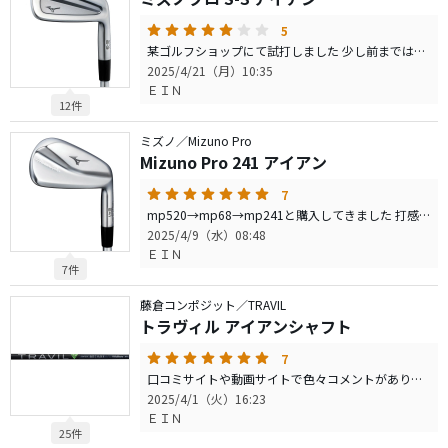
5
某ゴルフショップにて試打しました 少し前まではmp68(dg-s200)を使用していました 構えやすさ、方向性、飛距離性能などとても打ちやすいクラブと感じました 打音、打感はコースで打たないとはっきりと分からない為「3」としていますが、弾く様な感じはなかったです 個人的にバックフェイスの形状が好みではなかったので見送りましたが、構えた時の難しさは感じなかったので、初心者(110前後)から幅広く使えるのでは？と思います
2025/4/21（月）10:35
ＥＩＮ
12件
ミズノ／Mizuno Pro
Mizuno Pro 241 アイアン
7
mp520→mp68→mp241と購入してきました 打感：mp68に比べると、芯が広くより柔らかく打ち込めました。コースでの打音も良い響き方するので、今後も使い込みたくなります 飛距離：HSはそこまでありませんが、キャリーでＰＷで137y、７iで168yと球もとても上がりやすく変に飛ばない球も出にくい印象でした 総評として、飛び系のように飛びすぎによる縦距離のずれはなく、優しく上からボールを乗せられる優しいアイアンと言う印象でした ※シャフトにTRAVILを使用していますが、意外に面白い組み合わせです。 難しいアイアンを優しいシャフトで、カバーしより打ちやすくなっています。試打できればお試しください
2025/4/9（水）08:48
ＥＩＮ
7件
藤倉コンポジット／TRAVIL
トラヴィル アイアンシャフト
7
口コミサイトや動画サイトで色々コメントがあり悩みに悩み購入しました 元々ミズノのフィッティングでモーダス105のsやdgs200が推奨でしたが、ラウンド後半で振り切れなくなるので、重量を下げて楽なシャフトに…と変更しました 球の高さは口コミやメーカーHP通り高めで、ある程度纏まった場所に球がストンと落ち止まります 初めて持った際はクラブのヘッド側が重く感じ、スイング中もヘッド側を感じながら打ちたい人にはお勧めします
2025/4/1（火）16:23
ＥＩＮ
25件