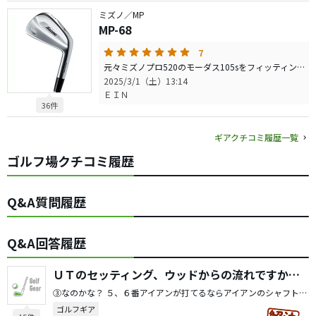
ミズノ／MP
MP-68
7
元々ミズノプロ520のモーダス105sをフィッティングして使用していました。 昔からマッスルは飛ばない、難しい等意見がありますが、打ち方、ロフト通りの球が出るだけで逆に優しめのクラブより簡単に感じました。 520と比較すると、ロフト分数ヤード飛ばなくなりましたが、逆に球が上がりスピンも掛かるのでグリーンに止まりやすくマネージメントしやすくなりました。 このモデルだけではなく、自分が惚れたマッスルバックを一度は触れてみる事をお勧めします
2025/3/1（土）13:14
ＥＩＮ
36件
ギアクチコミ履歴一覧
ゴルフ場クチコミ履歴
Q&A質問履歴
Q&A回答履歴
ＵＴのセッティング、ウッドからの流れですか？アイアンからの流れですか？中間ですか？
③なのかな？ ５、６番アイアンが打てるならアイアンのシャフト重量から-10〜20g、無理なら-20〜30gにシャフト選ぶと、上がりやすく打ちやすかったのでアイアンを基準で考えてます
ゴルフギア