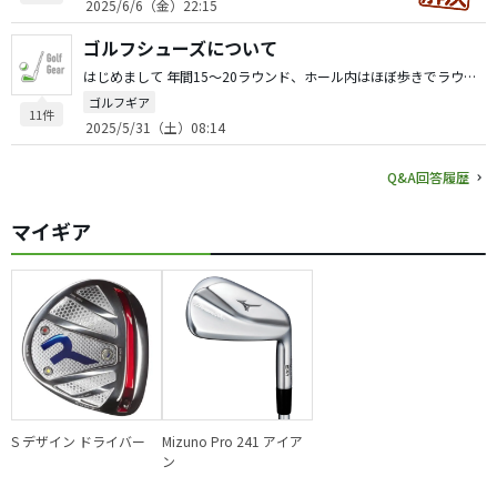
2025/6/6（金）22:15
ゴルフシューズについて
はじめまして 年間15〜20ラウンド、ホール内はほぼ歩きでラウンドしています。 最初はフットジョイの使用していましたが、現在はeccoのバイオムC4(スパイクレス)を数年使用しています eccoの方が疲れが出にくく、スパイクレスでも滑りにくい点で愛用しています 難点は、他社に比べお値段が少々高いですが、ゴルフ場やアウトレット、ネットショップ等で値引きされてる物があるので、それを狙うのが⚪︎ プーマ、ecco、フットジョイなど様々なメーカーがありますが、同じサイズでも若干違うため必ず試着をおすすめします
ゴルフギア
11件
2025/5/31（土）08:14
Q&A回答履歴
マイギア
S デザイン ドライバー
Mizuno Pro 241 アイア
ン