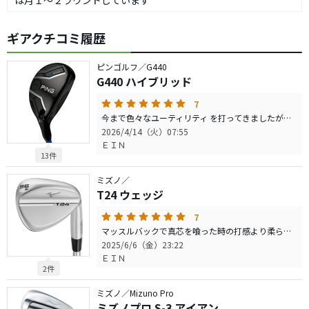
は月１〜２ラウンドしています
ギアクチコミ履歴
ピンゴルフ／G440
G440 ハイブリッド
7
今まで色々なユーティリティ を打ってきましたが、良くて値下がりがしにくいと評判のピンを初めて購入しました。 シャフト選びは他社と比べ種類があるので逆に少し迷いましたが、重量的にChromeのRにするか迷いましたが、試打動画でHS高めの方でも普通にALTAを使用していたのでそちらにしました。 変に軽すぎるって感覚もなくスムーズに振り抜け、楽に球が高く上がりとても打ちやすかったです。 参考までにトップトレーサーでキャリー 34°の7番アイアン165ヤード± #5：192 #4：206 #4も高くグリーン 狙えそうな感じでしたので、5wを抜いて#3を追加するか検討中です
2026/4/14（火）07:55
ＥＩＮ
13件
ミズノ／
T24 ウェッジ
7
マッスルバックで真芯を喰った時の打感より柔らかく感じます 打音も弾く音は一切無く、とにかく柔らかい打感と打音 練習ボールですらそんな打感と打音です 購入して良かったのでロー、ハイバンス、ロフト角違いで複数本購入しました
2025/6/6（金）23:22
ＥＩＮ
2件
ミズノ／Mizuno Pro
ミズノプロ S-3 アイアン