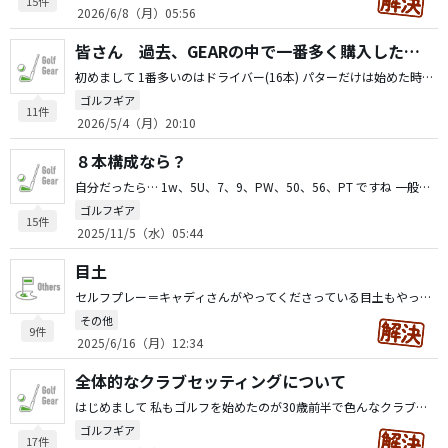
15件
2026/6/8（月）05:56
皆さん 過去、GEARの中で一番多く購入したのは 何でしょうか？
初めまして 1番多いのはドライバー(16本) パターだけは始めた時に買ったベティナルディ を一度も変えずに使ってます。 目移りはしますが、なんか違うなーと変えてません。
ゴルフギア
11件
2026/5/4（月）20:10
８本構成なら？
自分だったら… 1w、5U、7、9、PW、50、56、PT ですね 一般コースでもよく使うクラブはここらなので、さらにもう一本減らすならPWです
ゴルフギア
15件
2025/11/5（水）05:44
目土
セルフプレー＝キャディさんがやってくださっている目土もやった上でセルフプレーだと自分は思っています カートは全員乗る必要が無いので、セカンドショットがグリーン付近まで行ったら、目土袋とパター＋１本持って、歩いています。 コースを歩く事で、次の戦略を考えたり、景色も楽しめ健康にも…、良い事づくめなのでお勧めです
その他
9件
2025/6/16（月）12:34
全体的なクラブセッティングについて
はじめまして 私もゴルフを始めたのが30歳前半で色んなクラブを取っ替え引っ替えした者です。 ・par5の2ndやドライバーをミスした時に、3uが問題なく打てるのであれば良いですが、難しいと感じていればロフトが24〜26°あるハイブリッドをお勧めします ・残り20yのアプローチでしたら、9iをパターの様に打ってみると面白いかもしれません。ウェッジ で上げようと打ってザックリやトップして奥へ…は無くなるかもです
ゴルフギア
17件