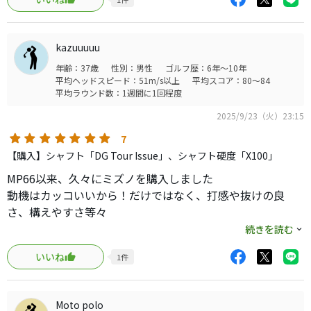
いのでアイアンを見直していました。
すると、以前に使っていたナイキのVR PRO Bladeが意外と
打ちやすかったのでラウンドへ行くと今年で2番目のスコア
kazuuuuu
が出ました。しかし、さすがに古いクラブなのでもう少し
年齢：37歳
性別：男性
ゴルフ歴：6年～10年
飛距離と寛容性を求めて何かいいアイアンはないかと考え
平均ヘッドスピード：51m/s以上
平均スコア：80～84
これを試打してみました。
平均ラウンド数：1週間に1回程度
2025/9/23（火）23:15
正直、飛ぶアイアンではないですし寛容性もポケキャビや
今どきのハイテク中空アイアンとは全く違います(VR PRO
7
Blladeよりは飛ぶしやさしいですが)。ミスをするとお助け
【購入】シャフト「DG Tour Issue」、シャフト硬度「X100」
要素は皆無なアイアンですが、フェースのどこに当たった
MP66以来、久々にミズノを購入しました
かを感じやすいのでミスの原因がハッキリと分かります。
動機はカッコいいから！だけではなく、打感や抜けの良
さ、構えやすさ等々
打感や構えやすさについてはもう語る必要がないぐらい良
今まではSRIXON Z-ForgedⅡを使用していましたが、S-3の
続きを読む
いです笑
ほうが抜けが良く優しく感じます
あのミズノで養老製でほぼマッスルなキャビティなんだか
いいね
1
件
また、ロフトは寝ていますがシャフトが少し長いので番手
ら悪いわけがないです。
ごとの飛距離はZ-ForgedⅡと変わりませんでした
バックフェースの段々なデザインは好みが分かれそうです
が、私はかっこいいと思います。
Moto polo