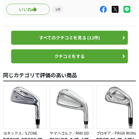
その他…「打感と打音」が良すぎる！
ないので自分的に小さなヘッドに抵抗が無いです。むしろ最近は
打感は柔らかいのにインパクトがしっかり手に伝わり弾い
大きなヘッドのほうが困惑しています。
いいね
1
件
て飛ぶ
シャフトをDGS200→TRAVILで試すと悩んでいた引っ掛けも無く
なり、軽いぶん楽になり、最高の組み合わせを見つけた気がしま
打音はやや高めの乾いた気持ちのいい音がでる
す。思わず即購入してしまいました。届くのが楽しみで仕方ない
です。久々の80切目指してモチベーション上がっています！！
シャフトは色々試した結果…今までマッスルを使ってた分
すべてのクチコミを見る (12件)
相当優しく感じた。TRAVIL95？が軽やや硬シャフトで振り
にいっても抑えて打っても曲がりが少なくイメージのドロー
クチコミをする
もフェードも打てる。自分はアイアンはフェードの方がイ
メージ出しやすい中、当シャフトは普通に振るとフェード
になるため当シャフトを選定。110g台の試打は出来なかっ
同じカテゴリで評価の高い商品
たが90g台の数値が良かったのでそのまま90g台でスペッ
ク。5月末に届くのが楽しみで仕方ない！
■試打データ上だと、シャフト選びでクラブの性質が全然
変わりそうだな。と感じた。
DGS200だと少しドロー系になるイメージだった。X100も
試打出来たが球が上ではなく前に推進力がかかるためか弾
ヨネックス／EZONE
ヤマハゴルフ／RMX DD
プロギア／PRGR IRONs
道低めドローになり飛距離がさらに伸び、アイアンとして