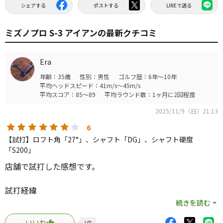
シェアする
ポストする
LINEで送る
ミズノプロ S-3 アイアンの最新クチコミ
Era
年齢：35歳
性別：男性
ゴルフ歴：6年～10年
平均ヘッドスピード：41m/s～45m/s
平均スコア：85～89
平均ラウンド数：1ヶ月に2回程度
2025/11/9（日）21:13
6
【試打】ロフト角「27°」、シャフト「DG」、シャフト硬度
「S200」
店舗で試打した感想です。
試打経緯
ちょいストロングロフトのアイアンでラウンドしている
続きを読む
と、飛び過ぎたり引っ掛けたりしてイマイチしっくりこな
いいね
1
件