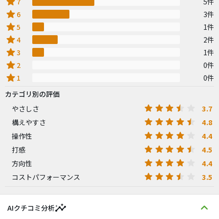
star
7
5件
star
6
3件
star
5
1件
star
4
2件
star
3
1件
star
2
0件
star
1
0件
カテゴリ別の評価
3.7
やさしさ
4.8
構えやすさ
4.4
操作性
4.5
打感
4.4
方向性
3.5
コストパフォーマンス
insights
AIクチコミ分析