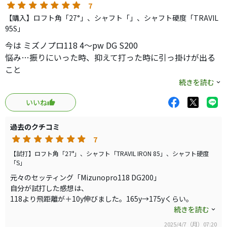
最近のアイアンにしては7番34°とかなりロフト角がありま
人差かなぁ。
7
すが、グリーンで止まると思いますので、長くともに出来
ロフトは同じはずなんだけど、10ヤード程伸びてる？シャ
【購入】ロフト角「27°」、シャフト「」、シャフト硬度「TRAVIL
るアイアンに巡り会えて、良い買い物が出来たと思っており
フトの影響かも。
95S」
ます。
今は ミズノプロ118 4〜pw DG S200
試打室で打ったボールが新しく出るミズノプロだったんだ
悩み…振りにいった時、抑えて打った時に引っ掛けが出る
けど、これなかなか優秀かも。
こと
続きを読む
トラックマンでは計測できないデータが見れたり、フィッ
〜試打した感じ〜
ターさんが気さくな方でめちゃ楽しかったです。
いいね
悪い点
価格が高すぎる。見積りで心折れそうになる
株主優待の20%オフはありがたや。。。
過去のクチコミ
7
良い点…
飛距離…5〜10y 伸びた。
【試打】ロフト角「27°」、シャフト「TRAVIL IRON 85」、シャフト硬度
「S」
弾道 …高め
元々のセッティング「Mizunopro118 DG200」
操作性…素人のため操作性の定義が分からないけど、打っ
自分が試打した感想は、
た瞬間イメージと試打のピッタリ合う感じだった。
118より飛距離が＋10y伸びました。165y→175yくらい。
構え…ヘッドが小さくマッスルと変わらない感じで構えら
打感、打音もMB越えてる気がします。最っこうです！！
続きを読む
れる。
ヘッドは他モデルと比較しても当てるべきポイントに大きな差は
2025/4/7（月）07:20