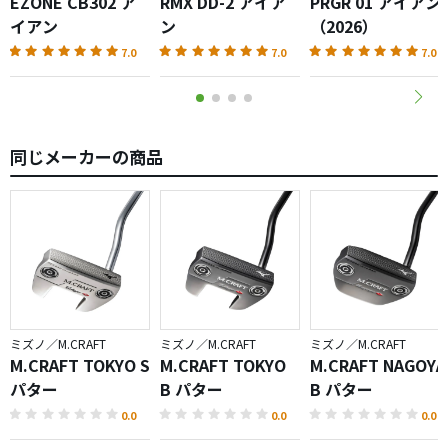
EZONE CB302 ア
RMX DD-2 アイア
PRGR 01 アイアン
すこし扱いにくそうだった。
イアン
ン
（2026）
7.0
7.0
7.0
同じメーカーの商品
ミズノ／M.CRAFT
ミズノ／M.CRAFT
ミズノ／M.CRAFT
M.CRAFT TOKYO S
M.CRAFT TOKYO
M.CRAFT NAGOYA
パター
B パター
B パター
0.0
0.0
0.0