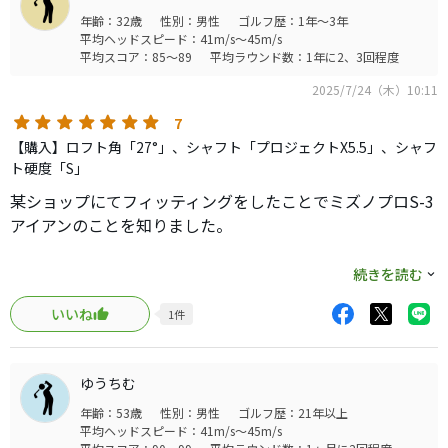
個人的な好みを言うと、9番がアイアン寄りの顔をしている
年齢：32歳
性別：男性
ゴルフ歴：1年～3年
のが好きでウェッジ寄りの顔をしていると苦手なのです
平均ヘッドスピード：41m/s～45m/s
平均スコア：85～89
平均ラウンド数：1年に2、3回程度
が、これはアイアン寄りの顔と感じました。
このアイアンが構えにくい、プレッシャーがあると感じた
2025/7/24（木）10:11
り、飛ばない難しいという場合は素直にミズノプロのMシリ
7
ーズやJPXにしましょう。ある程度スコアが出せてアイアン
【購入】ロフト角「27°」、シャフト「プロジェクトX5.5」、シャフ
が打てる人を対象に作られているアイアンなので。
ト硬度「S」
某ショップにてフィッティングをしたことでミズノプロS-3
悪いところを上げるとしたら値段…ですね笑
アイアンのことを知りました。
PINGやタイトだともう当たり前のようにそれぐらいの値段
はしますが、国産メーカーなので応援する意味も込めても
購入の際に口コミもたくさん拝読を致しましたが、注文商
続きを読む
う少しお安くならないでしょうか？笑
品が到着後に実際に練習場で打ったところ下記のポイント
いいね
1
件
が良いと思いました。
とても良かったので店舗で即買おうかとも思いましたが値
段が値段なので、ミズノ主催のフィッティング会かミズノ
良いポイント
フラッグシップストアでフィッティングを経てから購入し
ゆうちむ
○打音、打感の良さ
ようと思います。
年齢：53歳
性別：男性
ゴルフ歴：21年以上
○スピン量
平均ヘッドスピード：41m/s～45m/s
○構えやすい
アイアンにある程度自信がある、かっこいいアイアンがい