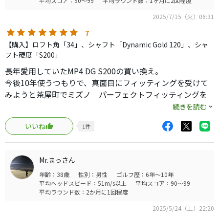
平均スコア：90～99
平均ラウンド数：1ヶ月に2回程度
○ストレートネックであること
い、打感がいいアイアンが好きって方にはバッチリとハマる
2025/7/15（火）06:31
○操作性が良い
アイアンだと思うのでおすすめします。
○以前使用のアイアン（AF307/7番/32°）と大きく飛距離は
7
変わらない。
【購入】ロフト角「34」、シャフト「Dynamic Gold 120」、シャ
※飛距離7番150ヤード前後
フト硬度「S200」
長年愛用していたMP4 DG S200の買い換え。
唯一難しいと思ったのは顔が小ぶりなため、その点だけと
今後10年使うつもりで、真面目にフィッティングを受けて
なります。
みようと茶屋町でミズノ パーフェクトフィッティングを
ただ、私の場合はアイアン（5番から）でグリーンを狙いた
受けてみました。
続きを読む
いので、このS-3アイアンは凄く良いと感じております。
推奨はJPXあたりに落ち着くんだろうなって思ってました
いいね
1
件
が、まさかのS-3。シャフトチョイスもハードより。悩んだ
また、購入の際に注意が必要なことは、シャフト選びが重
あげく、今後の体力の劣化考え標準シャフトに落ち着きま
要と考えております。
した。
小顔であるため、一定は芯で捉える技術が必要となります
Mr.まっさん
せっかくなんで色々カスタムしてやろうかと思いました
ので、シャフト選びは慎重になった方が良い思います。
年齢：38歳
性別：男性
ゴルフ歴：6年～10年
が、いいお値段×本数なんでやめました。
私の場合はプロジェクトX5.5が以前から良いため、S-3と合
平均ヘッドスピード：51m/s以上
平均スコア：90～99
しかし、このクラブの打感はたまらんですね。多少背伸び
平均ラウンド数：2か月に1回程度
わせても問題なかったです。
してでもチャレンジしてみてもいいと思う。MP4もいいん
2025/5/24（土）22:20
だけど、さらに透き通った感じ、若干硬い音に思うのは個