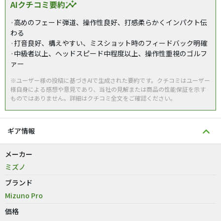
AIクチコミ要約
insights
·高めのフェード弾道、操作性良好、打感柔らかくインパクト伝
わる
·打音良好、構えやすい、ミスショット時のフィードバック明確
·中級者以上、ヘッドスピード中程度以上、操作性重視のゴルフ
ァー
※ユーザー様の投稿に基づきAIで生成された要約です。クチコミはユーザー
様自身による感想や意見であり、当社の見解または商品の性能保証を示す
ものではありません。詳細はクチコミ全文をご確認ください。
ギア情報
メーカー
ミズノ
ブランド
Mizuno Pro
価格