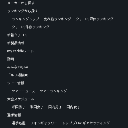
メーカーから探す
ランキングから探す
ランキングトップ
売れ筋ランキング
クチコミ評価ランキング
クチコミ件数ランキング
新着クチコミ
新製品情報
my caddieノート
動画
みんなのQ&A
ゴルフ場検索
ツアー情報
ツアーニュース
ツアーランキング
大会スケジュール
米国男子
米国女子
国内男子
国内女子
選手情報
選手名鑑
フォトギャラリー
トッププロのギアセッティング