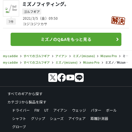
ミズノフィティング。
ゴルフギア
2021/3/5（金）09:50
7件
コジコジツカサ
ミズノのQ&Aをもっと見る
my caddie
すべてのゴルフギア
アイアン
ミズノ(mizuno)
Mizuno Pro
ミズノ／Mizuno Pro／ミズノプロ S-3 アイアンの口コミ評価
my caddie
すべてのゴルフギア
ミズノ(mizuno)
Mizuno Pro
ミズノ／Mizuno Pro／ミズノプロ S-3 アイアンの口コミ評価
すべてのギアから探す
カテゴリから製品を探す
ドライバー
FW
UT
アイアン
ウェッジ
パター
ボール
シャフト
グリップ
シューズ
アイウェア
距離計測器
グローブ