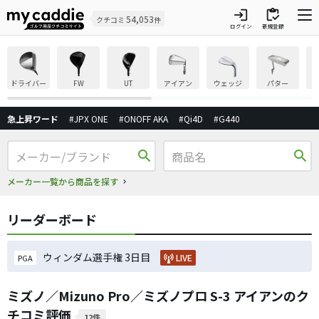
login
inventory
54,053
クチコミ
件
ログイン
新規登録
ドライバー
FW
UT
アイアン
ウェッジ
パター
急上昇ワード
#JPX ONE
#ONOFF AKA
#Qi4D
#G440
search
search
メーカー一覧から商品を探す
リーダーボード
ウィンダム選手権 3日目
LIVE
PGA
ミズノ／Mizuno Pro／ミズノプロ S-3 アイアンのク
チコミ評価
12件