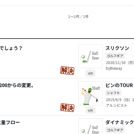
1〜1件／1件
のでしょう？
スリクソン モ
ゴルフギア
2020/11/30（月
bytheway
4件
200からの変更。
ピンのTOUR
シャフト
2019/6/9（日）1
アルシビスト
6件
重量フロー
ダイナミック
ゴルフギア