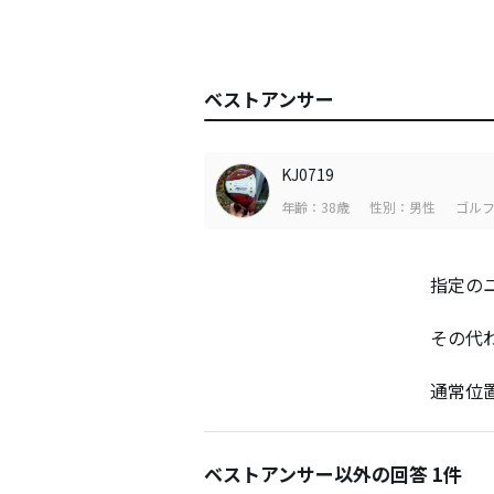
ベストアンサー
KJ0719
年齢：38歳
性別：男性
ゴルフ
指定の
その代
通常位
ベストアンサー以外の回答 1件