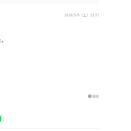
2026/5/9（土）23:37
た。
報告
report