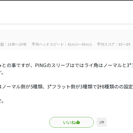
歴：16年～20年
平均ヘッドスピード：41m/s～45m/s
平均スコア：85～89
みとの事ですが、PINGのスリーブはではライ角はノーマルと3°
す。
はノーマル側が5種類、3°フラット側が3種類で計8種類のの設
で。
いいね
1
件