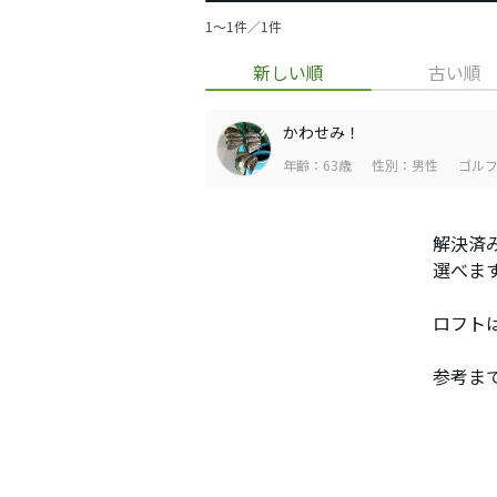
1〜1件／1件
新しい順
古い順
かわせみ！
年齢：63歳
性別：男性
ゴルフ
解決済
選べま
ロフト
参考ま