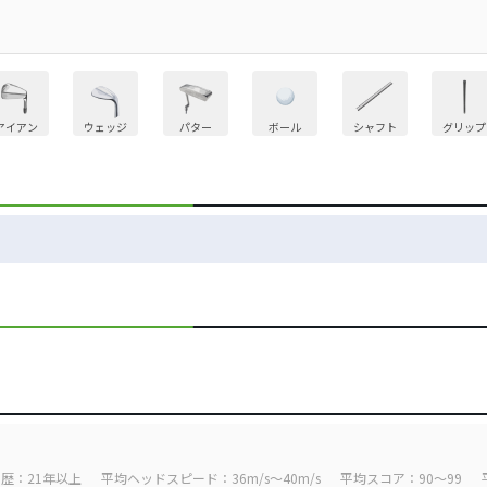
アイアン
ウェッジ
パター
ボール
シャフト
グリップ
歴：21年以上
平均ヘッドスピード：36m/s～40m/s
平均スコア：90～99