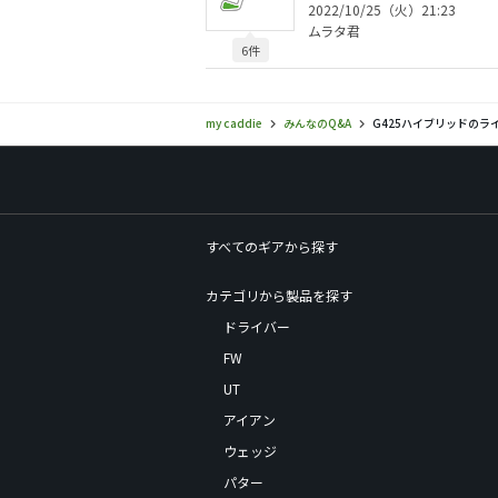
2022/10/25（火）21:23
ムラタ君
6件
my caddie
みんなのQ&A
G425ハイブリッドのラ
すべてのギアから探す
カテゴリから製品を探す
ドライバー
FW
UT
アイアン
ウェッジ
パター