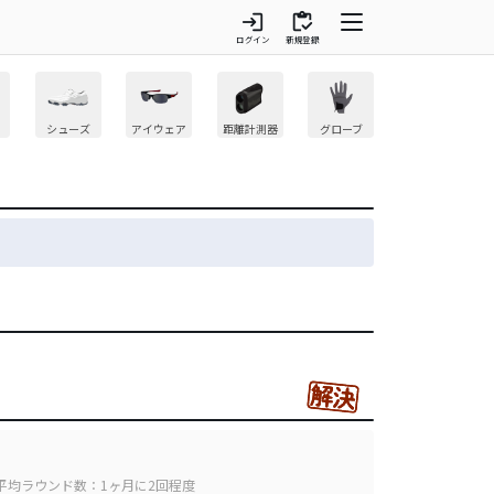
login
inventory
ログイン
新規登録
シューズ
アイウェア
距離計測器
グローブ
平均ラウンド数：1ヶ月に2回程度