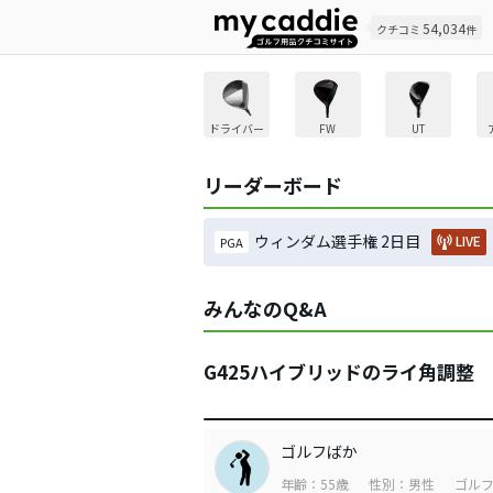
54,034
クチコミ
件
ドライバー
FW
UT
リーダーボード
ウィンダム選手権 2日目
LIVE
PGA
みんなのQ&A
G425ハイブリッドのライ角調整
ゴルフばか
年齢：55歳
性別：男性
ゴルフ