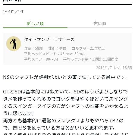
1〜1件／1件
新しい順
古い順
タイトマンフ゛ラサ゛ーズ
年齢：58歳
性別：男性
ゴルフ歴：21年以上
平均ヘッドスピード：46m/s～50m/s
平均スコア：80～84
平均ラウンド数：1週間に1回程度
2010/1/7（木）18:55
NSのシャフトが評判がよいとの事で試している最中です。
GTとSDは基本的には似ていて、SDのほうがよりしなりで
タメを作ってくれるのでコックをはやくほどいてスイング
するスインガータイプの方がシャフトの性能をいかせるよ
うに感じます。
両方とも基本的に通常のフレックスよりもやわらかいの
で、普段Ｓを使っている方はＸがいいと思われます。
うまく使えればＳＤのほうが飛ぶような気がしますが（ド