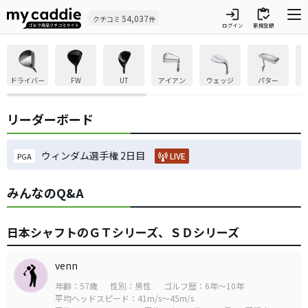
login
inventory
54,037
クチコミ
件
ログイン
新規登録
ドライバー
FW
UT
アイアン
ウェッジ
パター
リーダーボード
ウィンダム選手権 2日目
LIVE
PGA
みんなのQ&A
日本シャフトのＧＴシリーズ、ＳＤシリーズ
venn
年齢：57歳
性別：男性
ゴルフ歴：6年～10年
平均ヘッドスピード：41m/s～45m/s