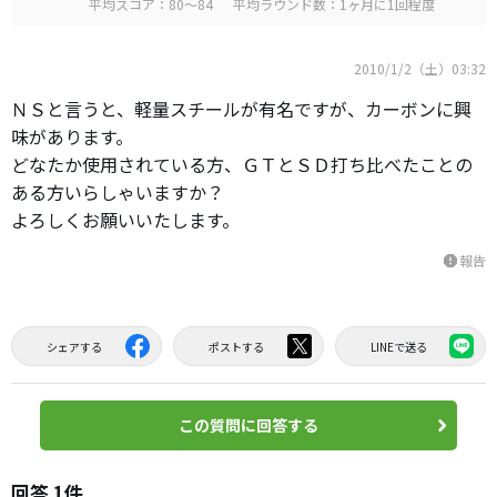
平均スコア：80～84
平均ラウンド数：1ヶ月に1回程度
2010/1/2（土）03:32
ＮＳと言うと、軽量スチールが有名ですが、カーボンに興
味があります。
どなたか使用されている方、ＧＴとＳＤ打ち比べたことの
ある方いらしゃいますか？
よろしくお願いいたします。
報告
report
シェアする
ポストする
LINEで送る
この質問に回答する
回答 1件