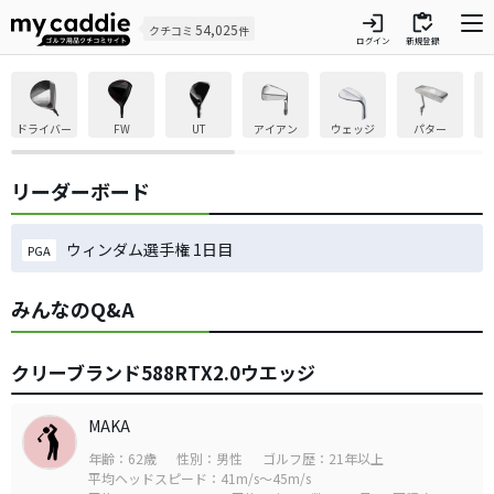
login
inventory
54,025
クチコミ
件
ログイン
新規登録
ドライバー
FW
UT
アイアン
ウェッジ
パター
リーダーボード
ウィンダム選手権 1日目
PGA
みんなのQ&A
クリーブランド588RTX2.0ウエッジ
MAKA
年齢：62歳
性別：男性
ゴルフ歴：21年以上
平均ヘッドスピード：41m/s～45m/s