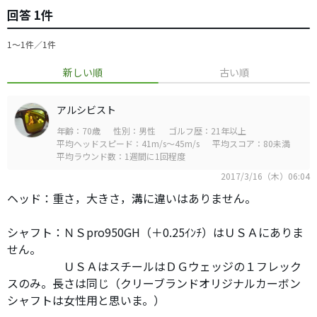
回答 1件
1〜1件／1件
新しい順
古い順
アルシビスト
年齢：70歳
性別：男性
ゴルフ歴：21年以上
平均ヘッドスピード：41m/s～45m/s
平均スコア：80未満
平均ラウンド数：1週間に1回程度
2017/3/16（木）06:04
ヘッド：重さ，大きさ，溝に違いはありません。
シャフト：ＮＳpro950GH（＋0.25ｲﾝﾁ）はＵＳＡにありま
せん。
ＵＳＡはスチールはＤＧウェッジの１フレック
スのみ。長さは同じ（クリーブランドオリジナルカーボン
シャフトは女性用と思いま。）