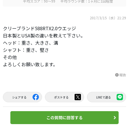
平均スコア：90～99
平均ラウンド数：1ヶ月に1回程度
2017/3/15（水）21:29
クリーブランド588RTX2.0ウエッジ
日本製とUSA製の違いを教えて下さい。
ヘッド：重さ、大きさ、溝
シャフト：重さ、堅さ
その他
よろしくお願い致します。
報告
report
シェアする
ポストする
LINEで送る
この質問に回答する