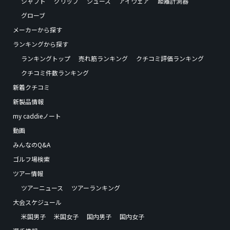
シャフト
グリップ
シューズ
アイウェア
距離計測器
グローブ
メーカーから探す
ランキングから探す
ランキングトップ
売れ筋ランキング
クチコミ評価ランキング
クチコミ件数ランキング
新着クチコミ
新製品情報
my caddieノート
動画
みんなのQ&A
ゴルフ場検索
ツアー情報
ツアーニュース
ツアーランキング
大会スケジュール
米国男子
米国女子
国内男子
国内女子