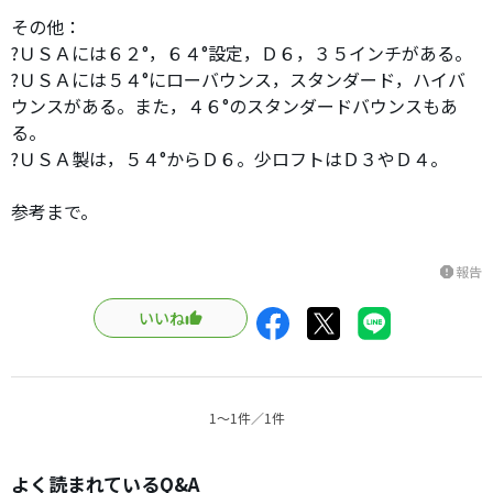
その他：
?ＵＳＡには６２°，６４°設定，Ｄ６，３５インチがある。
?ＵＳＡには５４°にローバウンス，スタンダード，ハイバ
ウンスがある。また，４６°のスタンダードバウンスもあ
る。
?ＵＳＡ製は，５４°からＤ６。少ロフトはＤ３やＤ４。
参考まで。
報告
report
いいね
1〜1件／1件
よく読まれているQ&A