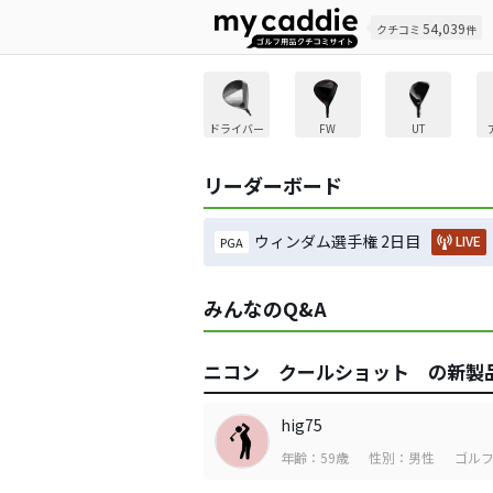
54,039
クチコミ
件
ドライバー
FW
UT
リーダーボード
ウィンダム選手権 2日目
LIVE
PGA
みんなのQ&A
ニコン クールショット の新製
hig75
年齢：59歳
性別：男性
ゴルフ