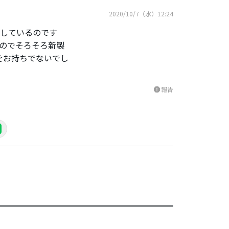
2020/10/7（水）12:24
討しているのです
のでそろそろ新製
をお持ちでないでし
報告
report