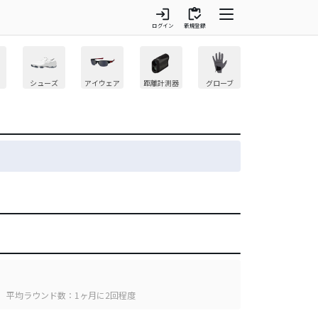
login
inventory
ログイン
新規登録
シューズ
アイウェア
距離計測器
グローブ
平均ラウンド数：1ヶ月に2回程度