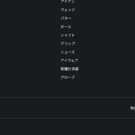
アイアン
ウェッジ
パター
ボール
シャフト
グリップ
シューズ
アイウェア
距離計測器
グローブ
免