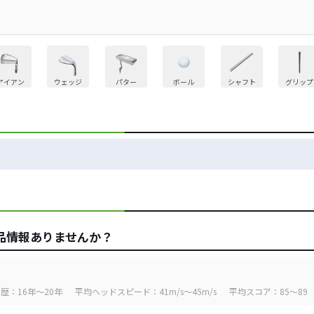
アイアン
ウェッジ
パター
ボール
シャフト
グリップ
品情報ありませんか？
歴：16年～20年
平均ヘッドスピード：41m/s～45m/s
平均スコア：85～89