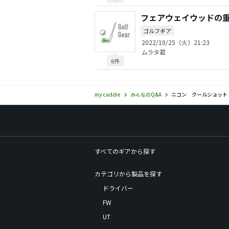
フェアウェイウッドの
ゴルフギア
2022/10/25（火）21:23
ムラタ君
6件
my caddie
みんなのQ&A
ニコン クールショット
すべてのギアから探す
カテゴリから製品を探す
ドライバー
FW
UT