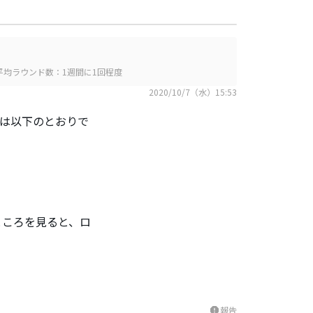
平均ラウンド数：1週間に1回程度
2020/10/7（水）15:53
ースは以下のとおりで
ところを見ると、ロ
報告
report