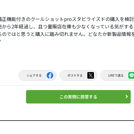
補正機能付きのクールショットproスタビライズドの購入を検
売から2年経過し、且つ量販店在庫も少なくなっている気がする
るのではと思うと購入に踏み切れません。どなたか新製品情報
？
シェアする
ポストする
LINEで送る
この質問に回答する