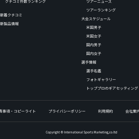
クチコミ件数ランキング
ツアーニュース
ツアーランキング
新着クチコミ
大会スケジュール
新製品情報
米国男子
米国女子
国内男子
国内女子
選手情報
選手名鑑
フォトギャラリー
トッププロのギアセッティング
責事項・コピーライト
プライバシーポリシー
利用規約
会社案
Copyright © International Sports Marketing,co.ltd