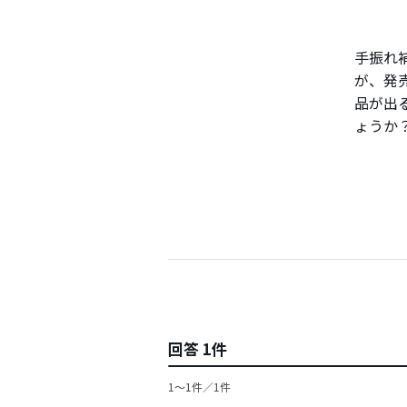
手振れ
が、発
品が出
ょうか
回答 1件
1〜1件／1件