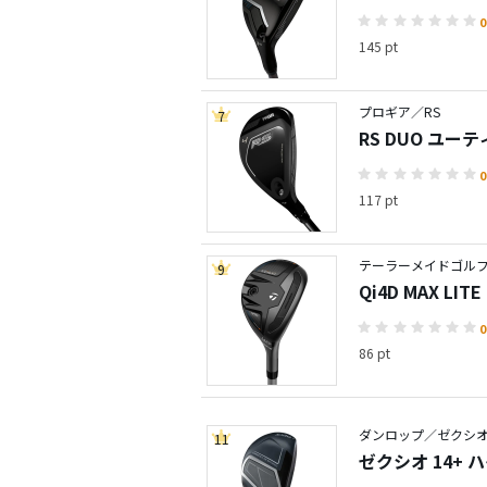
0
145 pt
プロギア／RS
7
RS DUO ユー
0
117 pt
テーラーメイドゴルフ／
9
Qi4D MAX LI
0
86 pt
ダンロップ／ゼクシオ 
11
ゼクシオ 14+ 