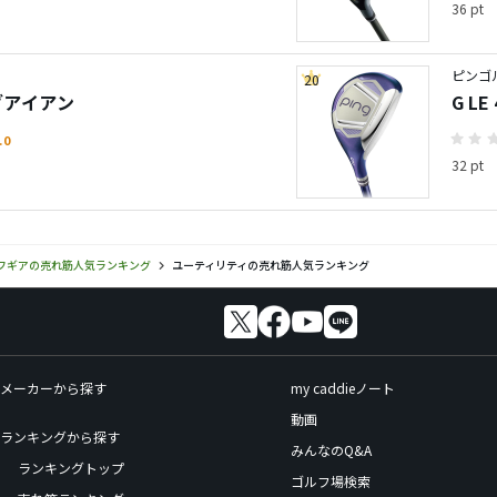
36 pt
ピンゴル
20
ングアイアン
G L
.0
32 pt
フギアの売れ筋人気ランキング
ユーティリティの売れ筋人気ランキング
メーカーから探す
my caddieノート
動画
ランキングから探す
みんなのQ&A
ランキングトップ
ゴルフ場検索