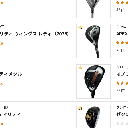
.6
52 pt
FF
キャロ
14
リティ ウィングス レディ（2025）
APE
.0
41 pt
グローブ
16
リティメタル
オノフ
.5
38 pt
／BX
ダンロ
18
ユーティリティ
ゼクシ
.0