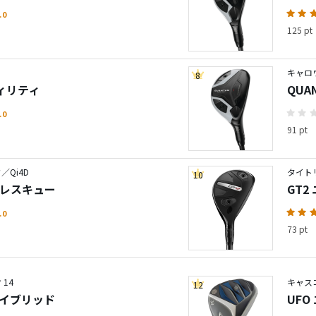
.0
125 pt
キャロ
8
ティリティ
QUA
ィ
.0
91 pt
Qi4D
タイト
10
TE レスキュー
GT
.0
73 pt
14
キャス
12
ハイブリッド
UFO