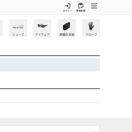
login
inventory
ログイン
新規登録
シューズ
アイウェア
距離計測器
グローブ