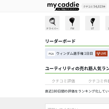
54,023
クチコミ
件
ドライバー
FW
UT
リーダーボード
ウィンダム選手権 1日目
LIVE
PGA
ユーティリティの売れ筋人気ラ
クチコミ評価
クチコミ件
直近180日間の評価をランキング化してい