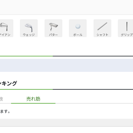
アイアン
ウェッジ
パター
ボール
シャフト
グリップ
ンキング
数
売れ筋
ます​。