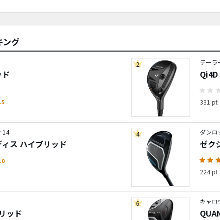
キング
テーラ
2
ッド
Qi4
.5
331 pt
14
ダンロ
4
レディス ハイブリッド
ゼクシ
.0
224 pt
キャロ
6
ブリッド
QU