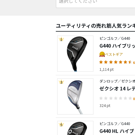
ユーティリティの売れ筋人気ラン
ピンゴルフ／G440
1
G440 ハイブリ
ベストギア
6
1,114 pt
ダンロップ／ゼクシオ 
3
ゼクシオ 14 
0
324 pt
ピンゴルフ／G440
5
G440 HL ハイ