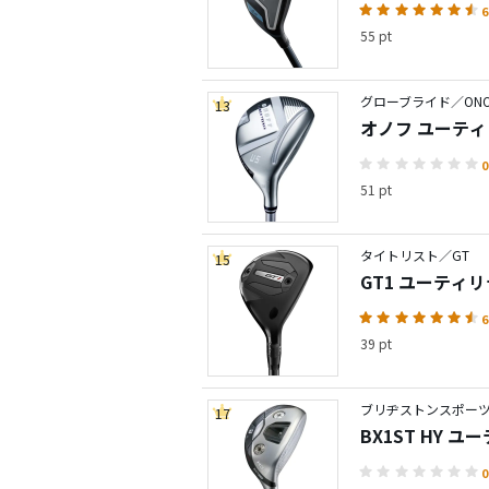
6
55 pt
グローブライド／ONO
13
オノフ ユーティ
0
51 pt
タイトリスト／GT
15
GT1 ユーティ
6
39 pt
ブリヂストンスポーツ
17
BX1ST HY 
0