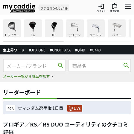
login
inventory
54,024
クチコミ
件
ログイン
新規登録
ドライバー
FW
UT
アイアン
ウェッジ
パター
急上昇ワード
#JPX ONE
#ONOFF AKA
#Qi4D
#G440
search
search
メーカー一覧から商品を探す
リーダーボード
ウィンダム選手権 1日目
LIVE
PGA
プロギア／RS／RS DUO ユーティリティのクチコミ
評価