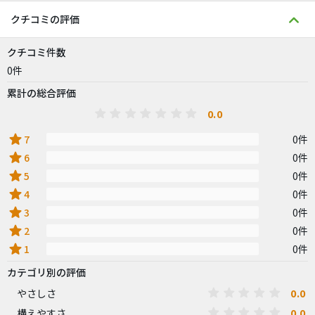
クチコミの評価
クチコミ件数
0件
累計の総合評価
0.0
star
7
0件
star
6
0件
star
5
0件
star
4
0件
star
3
0件
star
2
0件
star
1
0件
カテゴリ別の評価
0.0
やさしさ
0.0
構えやすさ