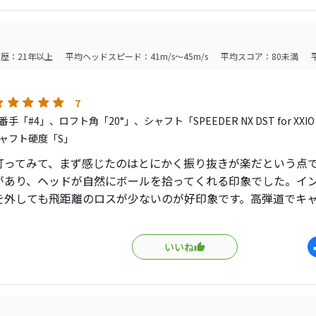
歴：21年以上
平均ヘッドスピード：41m/s～45m/s
平均スコア：80未満
7
手「#4」、ロフト角「20°」、シャフト「SPEEDER NX DST for XX
ャフト硬度「S」
打ってみて、まず感じたのはとにかく振り抜きが楽だという点
があり、ヘッドが自然にボールを拾ってくれる印象でした。イ
を外しても飛距離のロスが少ないのが好印象です。高弾道でキ
、グリーンを狙う場面でも安心して振れました。力まずに飛ば
アメイクが楽になったと感じています。
いいね