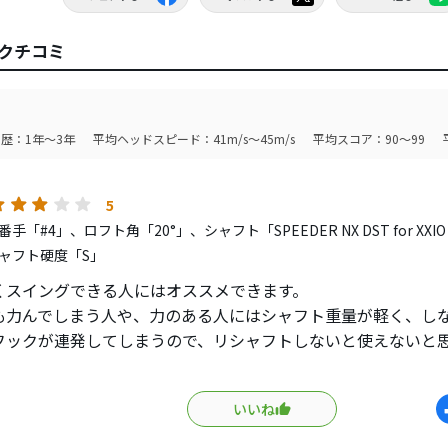
新クチコミ
歴：1年～3年
平均ヘッドスピード：41m/s～45m/s
平均スコア：90～99
5
手「#4」、ロフト角「20°」、シャフト「SPEEDER NX DST for XX
ャフト硬度「S」
くスイングできる人にはオススメできます。
も力んでしまう人や、力のある人にはシャフト重量が軽く、し
フックが連発してしまうので、リシャフトしないと使えないと
の効果なのか、打ち込んでも、払い打ちでも球は拾いやすいの
いいね
し、いろんなシャフト重量に対応してくれると選択の幅が広が
してもらえると助かります。