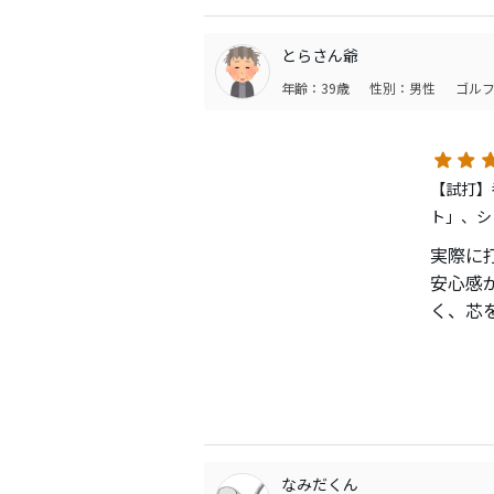
とらさん爺
年齢：39歳
性別：男性
ゴルフ
【試打】番
ト」、シ
実際に
安心感
く、芯
るので
りスコ
なみだくん