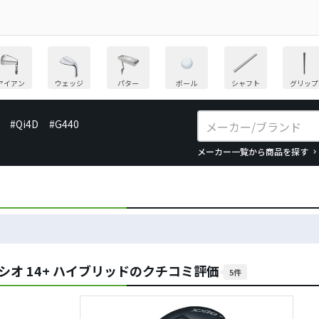
アイアン
ウェッジ
パター
ボール
シャフト
グリップ
#Qi4D
#G440
メーカー一覧から商品を探す
シオ 14+ ハイブリッドのクチコミ評価
5件