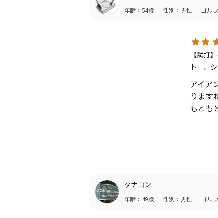
年齢：54歳
性別：男性
ゴルフ
【試打】番
ト」、シ
アイア
ります
もとも
ました
カーボ
タナゴン
年齢：49歳
性別：男性
ゴルフ