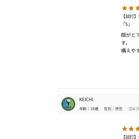
【試打】番
「S」
顔がと
す。
構えや
しない
高弾道
落下角
初めて
スタン
も使え
KEICHI
年齢：38歳
性別：男性
ゴルフ
【試打】番