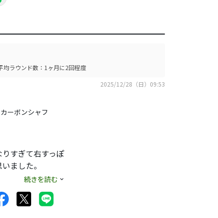
平均ラウンド数：1ヶ月に2回程度
2025/12/28（日）09:53
IO カーボンシャフ
なりすぎて右すっぽ
思いました。
で勿体無いと思いま
続きを読む
るので、メーカーに