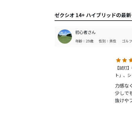
ゼクシオ 14+ ハイブリッドの最
初心者さん
年齢：29歳
性別：男性
ゴルフ
【試打】番
ト」、シ
力感な
少しで
抜けや
ヘッド
す。
もう少
は検討