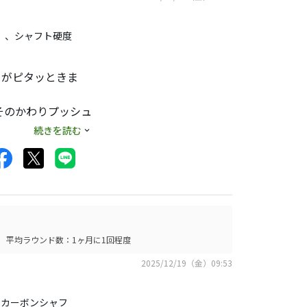
フト」、シャフト硬度
きがピタッときま
そのかわりプッシュ
続きを読む
。ビッグキャリーで
トフェースで上級者
平均ラウンド数：1ヶ月に1回程度
2025/12/19（金）09:53
IO カーボンシャフ