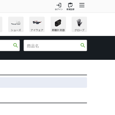
login
inventory
ログイン
新規登録
シューズ
アイウェア
距離計測器
グローブ
search
search