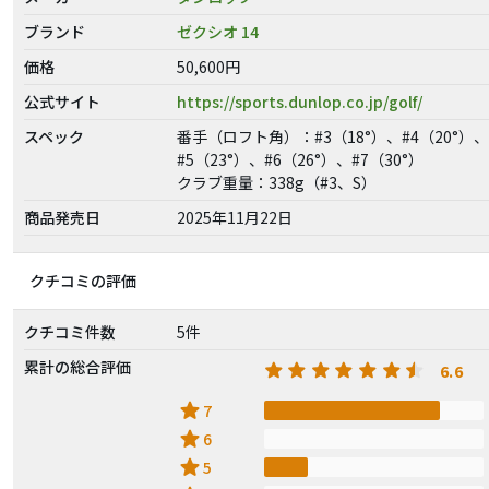
ブランド
ゼクシオ 14
価格
50,600円
公式サイト
https://sports.dunlop.co.jp/golf/
スペック
番手（ロフト角）：#3（18°）、#4（20°）、
#5（23°）、#6（26°）、#7（30°）
クラブ重量：338g（#3、S）
商品発売日
2025年11月22日
クチコミの評価
クチコミ件数
5件
累計の総合評価
6.6
star
7
star
6
star
5