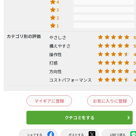
star
4
star
3
star
2
star
1
カテゴリ別の評価
5
やさしさ
5
構えやすさ
4
操作性
5
打感
5
方向性
4
コストパフォーマンス
マイギアに登録
お気に入りに登録
クチコミをする
シェアする
ポストする
LINEで送る