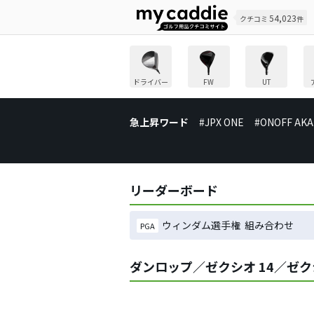
54,023
クチコミ
件
ドライバー
FW
UT
急上昇ワード
#JPX ONE
#ONOFF AKA
リーダーボード
ウィンダム選手権 組み合わせ
PGA
ダンロップ／ゼクシオ 14／ゼク