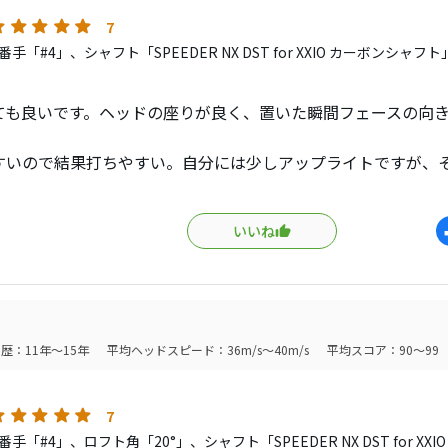
7
手「#4」、シャフト「SPEEDER NX DST for XXIO カーボンシャ
ても良いです。ヘッドの座りが良く、置いた瞬間フェースの向
すいので結果打ちやすい。自分には少しアップライトですが、
ので右を消したマネージメントが容易に。
ですが、思ったほどスピンが増え過ぎず高初速で飛ばしやすい
いいね
度も充分なので、厳しいピン位置でも狙えそう。
ゼクシオハイブリッドを使ってみたいと思いました。
ダードモデルは少しフックフェースだけど、プラスはストレー
る秀逸モデルです。
歴：11年～15年
平均ヘッドスピード：36m/s～40m/s
平均スコア：90～99
7
手「#4」、ロフト角「20°」、シャフト「SPEEDER NX DST for XX