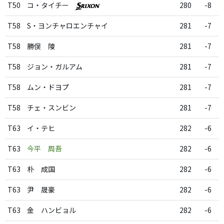
T50
コ・タイチー
280
-8
T58
S・ヨンチャロエンチャイ
281
-7
T58
勝俣 陵
281
-7
T58
ジョン・ガルアム
281
-7
T58
ムン・ドヨプ
281
-7
T58
チェ・スンビン
281
-7
T63
イ・テヒ
282
-6
T63
今平 周吾
282
-6
T63
朴 成国
282
-6
T63
尹 晟豪
282
-6
T63
金 ハンビョル
282
-6