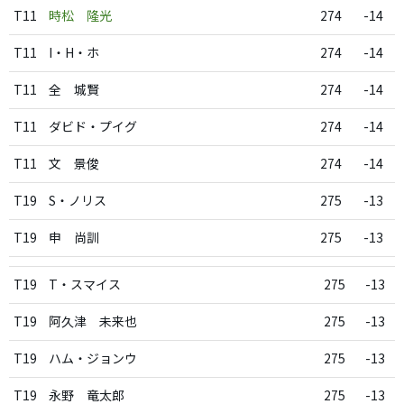
T11
時松 隆光
274
-14
T11
I・H・ホ
274
-14
T11
全 城賢
274
-14
T11
ダビド・プイグ
274
-14
T11
文 景俊
274
-14
T19
S・ノリス
275
-13
T19
申 尚訓
275
-13
T19
T・スマイス
275
-13
T19
阿久津 未来也
275
-13
T19
ハム・ジョンウ
275
-13
T19
永野 竜太郎
275
-13