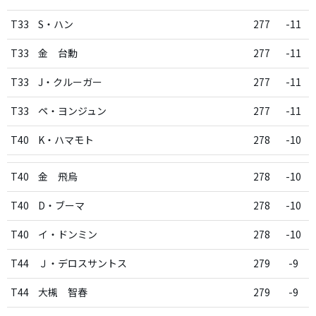
T33
S・ハン
277
-11
T33
金 台勳
277
-11
T33
J・クルーガー
277
-11
T33
ペ・ヨンジュン
277
-11
T40
K・ハマモト
278
-10
T40
金 飛烏
278
-10
T40
D・ブーマ
278
-10
T40
イ・ドンミン
278
-10
T44
Ｊ・デロスサントス
279
-9
T44
大槻 智春
279
-9