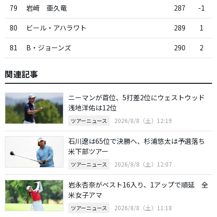
79
岩﨑 亜久竜
287
-1
80
ビール・アハラワト
289
1
81
B・ジョーンズ
290
2
関連記事
ニーマンが首位、5打差2位にウェストウッド
浅地洋佑は12位
2026/8/8（土）12:19
ツアーニュース
石川遼は65位で決勝へ、杉浦悠太は予選落ち
米下部ツアー
2026/8/8（土）12:07
ツアーニュース
岩永杏奈がベスト16入り、1アップで順延 全
米女子アマ
2026/8/8（土）11:18
ツアーニュース