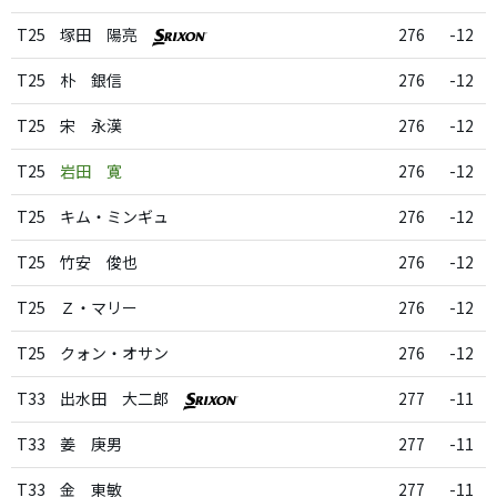
T25
塚田 陽亮
276
-12
T25
朴 銀信
276
-12
T25
宋 永漢
276
-12
T25
岩田 寛
276
-12
T25
キム・ミンギュ
276
-12
T25
竹安 俊也
276
-12
T25
Ｚ・マリー
276
-12
T25
クォン・オサン
276
-12
T33
出水田 大二郎
277
-11
T33
姜 庚男
277
-11
T33
金 東敏
277
-11