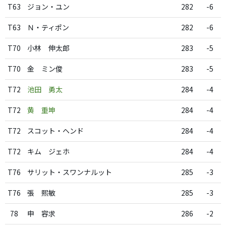
T63
ジョン・ユン
282
-6
T63
Ｎ・ティポン
282
-6
T70
小林 伸太郎
283
-5
T70
金 ミン俊
283
-5
T72
池田 勇太
284
-4
T72
黄 重坤
284
-4
T72
スコット・ヘンド
284
-4
T72
キム ジェホ
284
-4
T76
サリット・スワンナルット
285
-3
T76
張 熙敏
285
-3
78
申 容求
286
-2