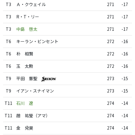
T3
Ａ・クウェイル
271
-17
T3
R・T・リー
271
-17
T3
中島 啓太
271
-17
T6
キーラン・ビンセント
272
-16
T6
朴 相賢
272
-16
T6
玉 太勲
272
-16
T9
平田 憲聖
273
-15
T9
イアン・スナイマン
273
-15
T11
石川 遼
274
-14
T11
趙 祐瑩（アマ）
274
-14
T11
金 兌昊
274
-14