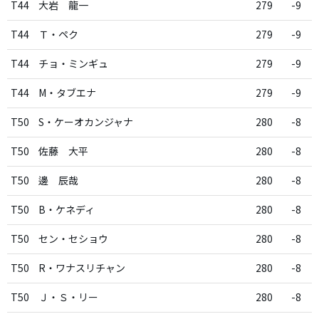
T44
大岩 龍一
279
-9
T44
Ｔ・ペク
279
-9
T44
チョ・ミンギュ
279
-9
T44
M・タブエナ
279
-9
T50
S・ケーオカンジャナ
280
-8
T50
佐藤 大平
280
-8
T50
邊 辰哉
280
-8
T50
B・ケネディ
280
-8
T50
セン・セショウ
280
-8
T50
R・ワナスリチャン
280
-8
T50
Ｊ・Ｓ・リー
280
-8