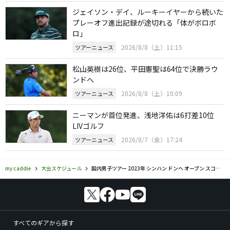
ジェイソン・デイ、ルーキーイヤーから続いた
プレーオフ進出記録が途切れる「体がボロボ
ロ」
2026/8/8（土）11:15
ツアーニュース
松山英樹は26位、平田憲聖は64位で決勝ラウ
ンドへ
2026/8/8（土）10:09
ツアーニュース
ニーマンが首位発進、浅地洋佑は6打差10位
LIVゴルフ
2026/8/7（金）17:24
ツアーニュース
my caddie
大会スケジュール
国内男子ツアー 2023年 シンハン ドンヘ オープン スコア結果 リーダーボード
すべてのギアから探す