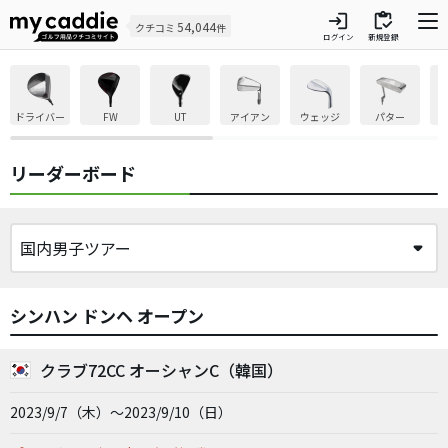
login
inventory
54,044
クチコミ
件
ログイン
新規登録
ドライバー
FW
UT
アイアン
ウェッジ
パター
リーダーボード
シンハン ドンヘ オープン
クラブ72CC オーシャンC（韓国）
2023/9/7（木）～2023/9/10（日）