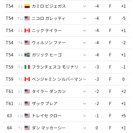
T54
カミロ ビジェガス
-4
F
+1
6
T54
ニコロ ガレッティ
-4
F
-5
12
T54
ニック テイラー
-4
F
+1
6
T54
ウィルソン ファー
-4
F
-2
8
T54
ガリック ヒーゴ
-4
F
+1
6
T59
フランチェスコ モリナリ
-3
F
-1
3
T59
ベンジャミン シルバーマン
-3
F
0
1
T61
タイラー ダンカン
-2
F
+2
7
T61
ザック ブレア
-2
F
+1
1
63
トレイセ クロー
-1
F
+5
21
64
ダン マッカーシー
0
F
+1
1