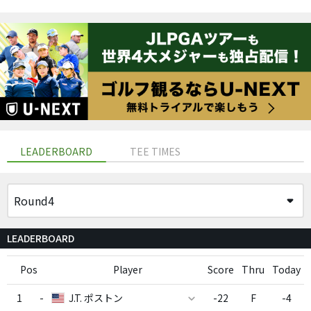
LEADERBOARD
TEE TIMES
LEADERBOARD
Pos
Player
Score
Thru
Today
1
-
J.T. ポストン
-22
F
-4