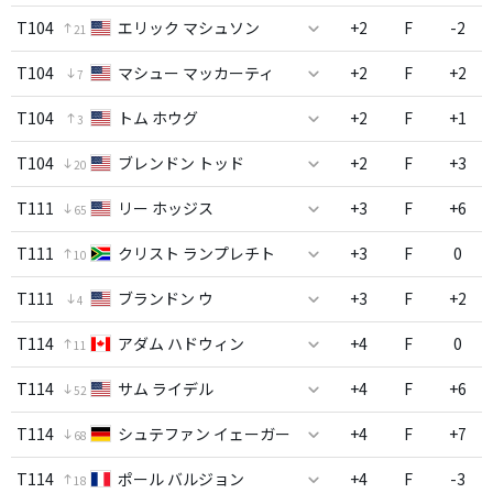
T104
エリック マシュソン
+2
F
-2
21
T104
マシュー マッカーティ
+2
F
+2
7
T104
トム ホウグ
+2
F
+1
3
T104
ブレンドン トッド
+2
F
+3
20
T111
リー ホッジス
+3
F
+6
65
T111
クリスト ランプレチト
+3
F
0
10
T111
ブランドン ウ
+3
F
+2
4
T114
アダム ハドウィン
+4
F
0
11
T114
サム ライデル
+4
F
+6
52
T114
シュテファン イェーガー
+4
F
+7
68
T114
ポール バルジョン
+4
F
-3
18