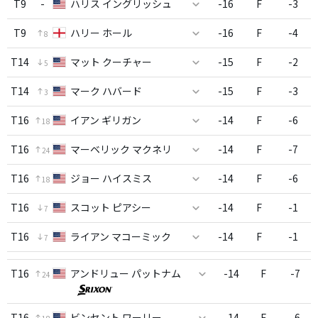
T9
-
ハリス イングリッシュ
-16
F
-3
T9
ハリー ホール
-16
F
-4
8
T14
マット クーチャー
-15
F
-2
5
T14
マーク ハバード
-15
F
-3
3
T16
イアン ギリガン
-14
F
-6
18
T16
マーベリック マクネリ
-14
F
-7
24
T16
ジョー ハイスミス
-14
F
-6
18
T16
スコット ピアシー
-14
F
-1
7
T16
ライアン マコーミック
-14
F
-1
7
T16
アンドリュー パットナム
-14
F
-7
24
T16
ビンセント ワーリー
-14
F
-6