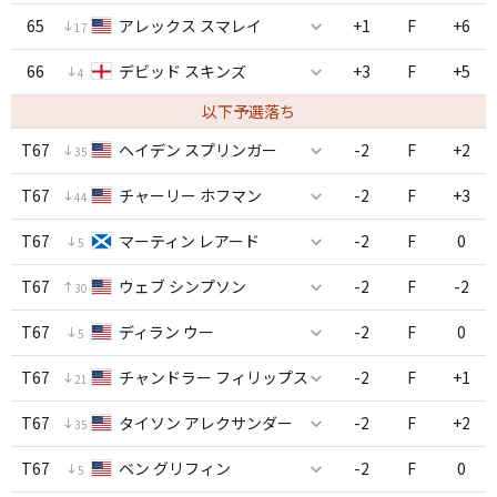
65
アレックス スマレイ
+1
F
+6
17
66
デビッド スキンズ
+3
F
+5
4
以下予選落ち
T67
ヘイデン スプリンガー
-2
F
+2
35
T67
チャーリー ホフマン
-2
F
+3
44
T67
マーティン レアード
-2
F
0
5
T67
ウェブ シンプソン
-2
F
-2
30
T67
ディラン ウー
-2
F
0
5
T67
チャンドラー フィリップス
-2
F
+1
21
T67
タイソン アレクサンダー
-2
F
+2
35
T67
ベン グリフィン
-2
F
0
5