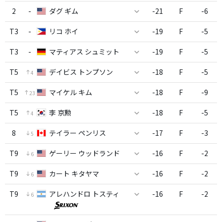
2
-
ダグ ギム
-21
F
-6
T3
-
リコ ホイ
-19
F
-5
T3
-
マティアス シュミット
-19
F
-5
T5
デイビス トンプソン
-18
F
-5
4
T5
マイケル キム
-18
F
-9
23
T5
李 京勲
-18
F
-5
4
8
テイラー ペンリス
-17
F
-3
5
T9
ゲーリー ウッドランド
-16
F
-2
6
T9
カート キタヤマ
-16
F
-2
6
T9
アレハンドロ トスティ
-16
F
-2
6