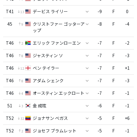
T41
デービス ライリー
-9
F
0
13
45
クリストファー ゴッターア
-8
F
-4
9
ップ
T46
エリック ファンローエン
-7
F
-2
2
T46
ジャスティン ソ
-7
F
-3
8
T46
ベン テイラー
-7
F
+1
12
T46
アダム シェンク
-7
F
-3
8
T46
オースティン エックロート
-7
F
-1
4
51
金 成玹
-6
F
-1
3
T52
ジョナサン ベガス
-5
F
+6
32
T52
ジョセフ ブラムレット
-5
F
-1
2