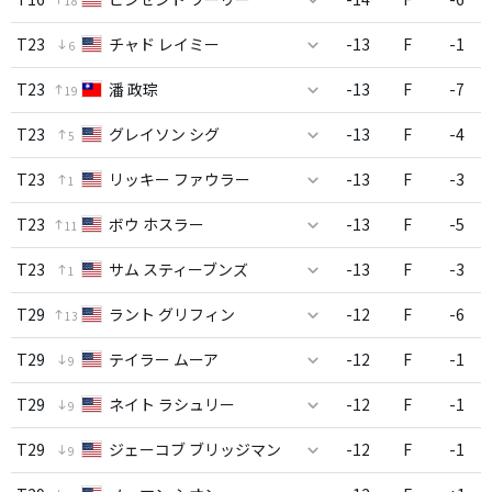
18
T23
チャド レイミー
-13
F
-1
6
T23
潘 政琮
-13
F
-7
19
T23
グレイソン シグ
-13
F
-4
5
T23
リッキー ファウラー
-13
F
-3
1
T23
ボウ ホスラー
-13
F
-5
11
T23
サム スティーブンズ
-13
F
-3
1
T29
ラント グリフィン
-12
F
-6
13
T29
テイラー ムーア
-12
F
-1
9
T29
ネイト ラシュリー
-12
F
-1
9
T29
ジェーコブ ブリッジマン
-12
F
-1
9