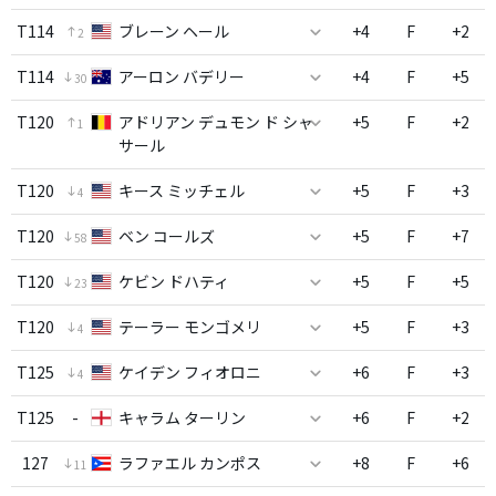
T114
ブレーン ヘール
+4
F
+2
2
T114
アーロン バデリー
+4
F
+5
30
T120
アドリアン デュモン ド シャ
+5
F
+2
1
サール
T120
キース ミッチェル
+5
F
+3
4
T120
ベン コールズ
+5
F
+7
58
T120
ケビン ドハティ
+5
F
+5
23
T120
テーラー モンゴメリ
+5
F
+3
4
T125
ケイデン フィオロニ
+6
F
+3
4
T125
-
キャラム ターリン
+6
F
+2
127
ラファエル カンポス
+8
F
+6
11