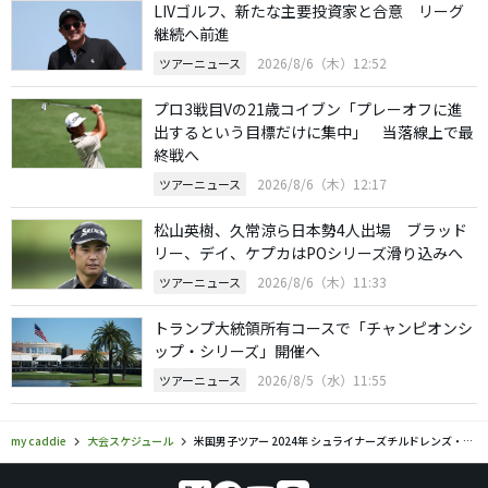
LIVゴルフ、新たな主要投資家と合意 リーグ
継続へ前進
2026/8/6（木）12:52
ツアーニュース
プロ3戦目Vの21歳コイブン「プレーオフに進
出するという目標だけに集中」 当落線上で最
終戦へ
2026/8/6（木）12:17
ツアーニュース
松山英樹、久常涼ら日本勢4人出場 ブラッド
リー、デイ、ケプカはPOシリーズ滑り込みへ
2026/8/6（木）11:33
ツアーニュース
トランプ大統領所有コースで「チャンピオンシ
ップ・シリーズ」開催へ
2026/8/5（水）11:55
ツアーニュース
my caddie
大会スケジュール
米国男子ツアー 2024年 シュライナーズチルドレンズ・オープン スコア速報 結果 リーダーボード