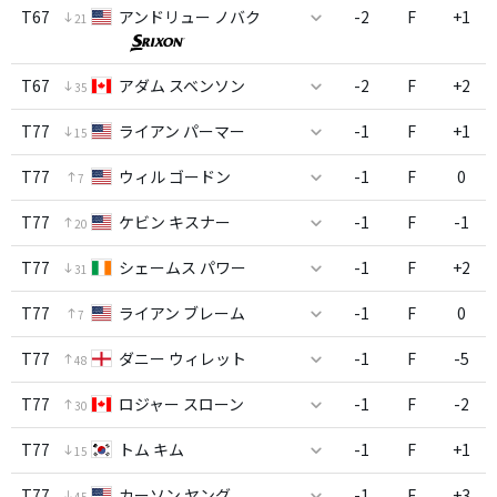
T67
アンドリュー ノバク
-2
F
+1
21
T67
アダム スベンソン
-2
F
+2
35
T77
ライアン パーマー
-1
F
+1
15
T77
ウィル ゴードン
-1
F
0
7
T77
ケビン キスナー
-1
F
-1
20
T77
シェームス パワー
-1
F
+2
31
T77
ライアン ブレーム
-1
F
0
7
T77
ダニー ウィレット
-1
F
-5
48
T77
ロジャー スローン
-1
F
-2
30
T77
トム キム
-1
F
+1
15
T77
カーソン ヤング
-1
F
+3
45