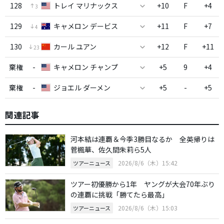
128
トレイ マリナックス
+10
F
+4
3
129
キャメロン デービス
+11
F
+7
4
130
カール ユアン
+12
F
+11
23
棄権
-
キャメロン チャンプ
+5
9
+4
棄権
-
ジョエル ダーメン
+5
-
+5
関連記事
河本結は連覇＆今季3勝目なるか 全英帰りは
菅楓華、佐久間朱莉ら5人
2026/8/6（木）15:42
ツアーニュース
ツアー初優勝から1年 ヤングが大会70年ぶり
の連覇に挑戦「勝てたら最高」
2026/8/6（木）15:03
ツアーニュース