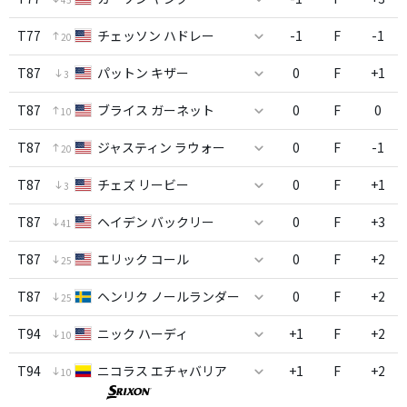
T77
チェッソン ハドレー
-1
F
-1
20
T87
パットン キザー
0
F
+1
3
T87
ブライス ガーネット
0
F
0
10
T87
ジャスティン ラウォー
0
F
-1
20
T87
チェズ リービー
0
F
+1
3
T87
ヘイデン バックリー
0
F
+3
41
T87
エリック コール
0
F
+2
25
T87
ヘンリク ノールランダー
0
F
+2
25
T94
ニック ハーディ
+1
F
+2
10
T94
ニコラス エチャバリア
+1
F
+2
10