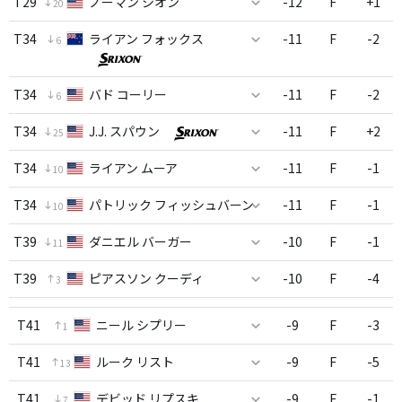
T29
ノーマン シオン
-12
F
+1
20
T34
ライアン フォックス
-11
F
-2
6
T34
バド コーリー
-11
F
-2
6
T34
J.J. スパウン
-11
F
+2
25
T34
ライアン ムーア
-11
F
-1
10
T34
パトリック フィッシュバーン
-11
F
-1
10
T39
ダニエル バーガー
-10
F
-1
11
T39
ピアスソン クーディ
-10
F
-4
3
T41
ニール シプリー
-9
F
-3
1
T41
ルーク リスト
-9
F
-5
13
T41
デビッド リプスキ
-9
F
-1
7