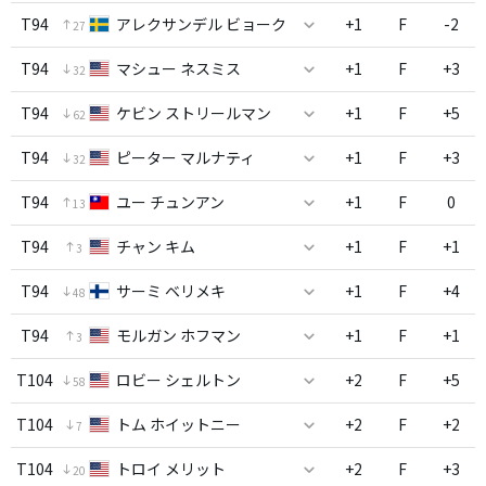
T94
アレクサンデル ビョーク
+1
F
-2
27
T94
マシュー ネスミス
+1
F
+3
32
T94
ケビン ストリールマン
+1
F
+5
62
T94
ピーター マルナティ
+1
F
+3
32
T94
ユー チュンアン
+1
F
0
13
T94
チャン キム
+1
F
+1
3
T94
サーミ ベリメキ
+1
F
+4
48
T94
モルガン ホフマン
+1
F
+1
3
T104
ロビー シェルトン
+2
F
+5
58
T104
トム ホイットニー
+2
F
+2
7
T104
トロイ メリット
+2
F
+3
20