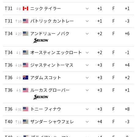
T31
ニック テイラー
+1
F
+1
8
T31
パトリック カントレー
+1
F
-3
10
T34
アンドリュー ノバク
+2
F
+6
27
T34
オースティン エックロート
+2
F
-1
1
T36
ジャスティン トーマス
+3
F
+4
19
T36
アダム スコット
+3
F
+2
9
T36
ルーカス グローバー
+3
F
+1
5
T36
トニー フィナウ
+3
F
+8
31
T40
ザンダー シャウフェレ
+4
F
-3
11