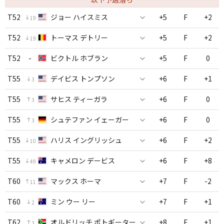
T52
ジョー ハイスミス
+5
F
+2
19
T52
トーマス デトリー
+5
F
+2
19
T52
-
ビクトル ホブラン
+5
F
0
T55
デイビス トンプソン
+6
F
+1
3
T55
サヒス ティーガラ
+6
F
0
3
T55
シュテファン イェーガー
+6
F
0
3
T55
ハリス イングリッシュ
+6
F
+2
10
T55
キャメロン デービス
+6
F
+8
49
T60
マックス ホーマ
+7
F
-2
11
T60
ミン ウー リー
+7
F
+1
2
T62
オルドリッチ ポトギーター
+8
F
+1
3