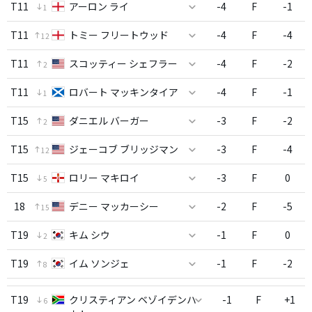
T11
アーロン ライ
-4
F
-1
1
T11
トミー フリートウッド
-4
F
-4
12
T11
スコッティー シェフラー
-4
F
-2
2
T11
ロバート マッキンタイア
-4
F
-1
1
T15
ダニエル バーガー
-3
F
-2
2
T15
ジェーコブ ブリッジマン
-3
F
-4
12
T15
ロリー マキロイ
-3
F
0
5
18
デニー マッカーシー
-2
F
-5
15
T19
キム シウ
-1
F
0
2
T19
イム ソンジェ
-1
F
-2
8
T19
クリスティアン ベゾイデンハ
-1
F
+1
6