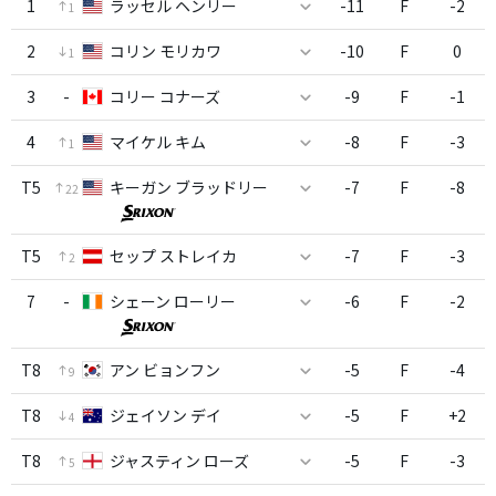
1
ラッセル ヘンリー
-11
F
-2
1
2
コリン モリカワ
-10
F
0
1
3
-
コリー コナーズ
-9
F
-1
4
マイケル キム
-8
F
-3
1
T5
キーガン ブラッドリー
-7
F
-8
22
T5
セップ ストレイカ
-7
F
-3
2
7
-
シェーン ローリー
-6
F
-2
T8
アン ビョンフン
-5
F
-4
9
T8
ジェイソン デイ
-5
F
+2
4
T8
ジャスティン ローズ
-5
F
-3
5