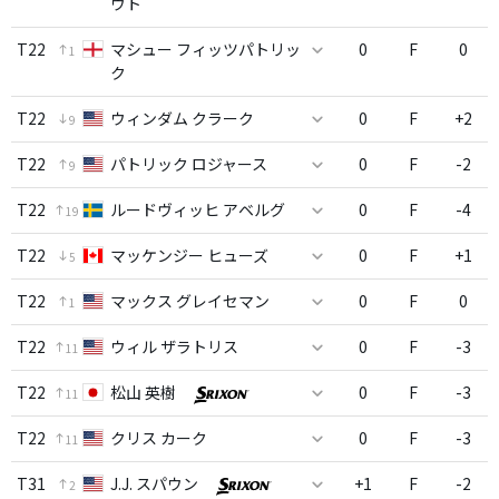
ウト
T22
マシュー フィッツパトリッ
0
F
0
1
ク
T22
ウィンダム クラーク
0
F
+2
9
T22
パトリック ロジャース
0
F
-2
9
T22
ルードヴィッヒ アベルグ
0
F
-4
19
T22
マッケンジー ヒューズ
0
F
+1
5
T22
マックス グレイセマン
0
F
0
1
T22
ウィル ザラトリス
0
F
-3
11
T22
松山 英樹
0
F
-3
11
T22
クリス カーク
0
F
-3
11
T31
J.J. スパウン
+1
F
-2
2