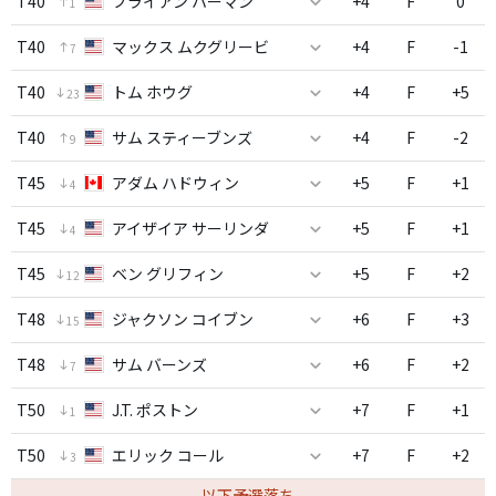
T40
ブライアン ハーマン
+4
F
0
1
T40
マックス ムクグリービ
+4
F
-1
7
T40
トム ホウグ
+4
F
+5
23
T40
サム スティーブンズ
+4
F
-2
9
T45
アダム ハドウィン
+5
F
+1
4
T45
アイザイア サーリンダ
+5
F
+1
4
T45
ベン グリフィン
+5
F
+2
12
T48
ジャクソン コイブン
+6
F
+3
15
T48
サム バーンズ
+6
F
+2
7
T50
J.T. ポストン
+7
F
+1
1
T50
エリック コール
+7
F
+2
3
以下予選落ち