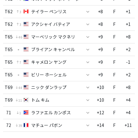
T62
テイラー ペンリス
+8
F
+1
3
T62
アクシャイ バティア
+8
F
+1
3
T65
マーベリック マクネリ
+9
F
+8
46
T65
-
ブライアン キャンベル
+9
F
+2
T65
キャメロン ヤング
+9
F
-1
7
T65
-
ビリー ホーシェル
+9
F
+2
T69
ニック ダンラップ
+10
F
+8
44
T69
トム キム
+10
F
+4
11
71
ラファエル カンポス
+12
F
+4
1
72
マチュー パボン
+14
F
+11
39