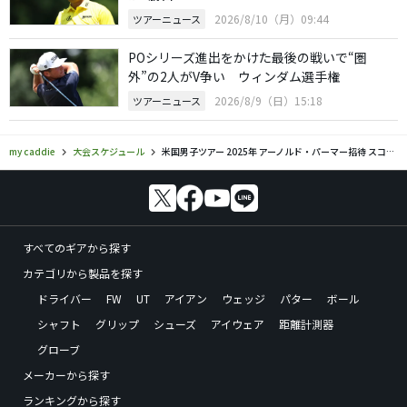
2026/8/10（月）09:44
ツアーニュース
POシリーズ進出をかけた最後の戦いで“圏
外”の2人がV争い ウィンダム選手権
2026/8/9（日）15:18
ツアーニュース
my caddie
大会スケジュール
米国男子ツアー 2025年 アーノルド・パーマー招待 スコア速報 結果 リーダーボード
すべてのギアから探す
カテゴリから製品を探す
ドライバー
FW
UT
アイアン
ウェッジ
パター
ボール
シャフト
グリップ
シューズ
アイウェア
距離計測器
グローブ
メーカーから探す
ランキングから探す