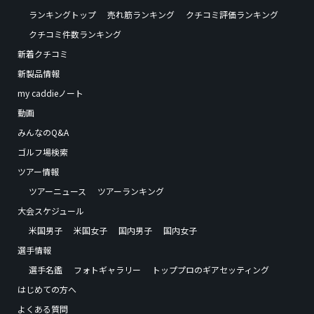
ランキングトップ
売れ筋ランキング
クチコミ評価ランキング
クチコミ件数ランキング
新着クチコミ
新製品情報
my caddieノート
動画
みんなのQ&A
ゴルフ場検索
ツアー情報
ツアーニュース
ツアーランキング
大会スケジュール
米国男子
米国女子
国内男子
国内女子
選手情報
選手名鑑
フォトギャラリー
トッププロのギアセッティング
はじめての方へ
よくある質問