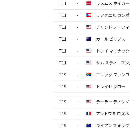
T11
-
ラスムス ホイガー
T11
-
ラファエル カンポ
T11
-
チャンドラー フ
T11
-
カール ビリプス
T11
-
トレイ マリナック
T11
-
サム スティーブン
T19
-
エリック ファン
T19
-
トレイセ クロー
T19
-
テーラー ディクソ
T19
-
アントワヌ ロズネ
T19
-
ライアン フォッ