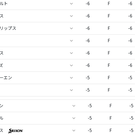
ルト
-6
F
-6
ス
-6
F
-6
ィリップス
-6
F
-6
-6
F
-6
ス
-6
F
-6
ズ
-6
F
-6
ローエン
-5
F
-5
-5
F
-5
ン
-5
F
-5
ル
-5
F
-5
クス
-5
F
-5