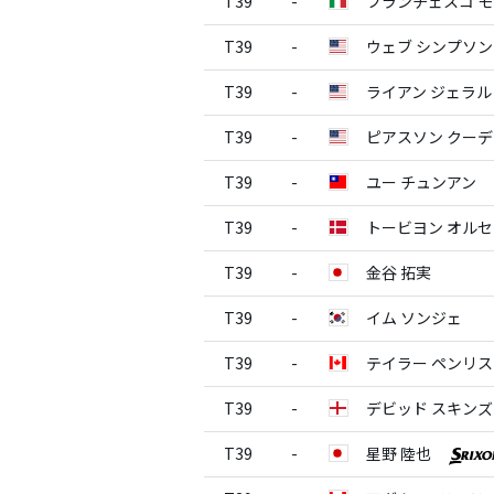
T39
-
フランチェスコ 
T39
-
ウェブ シンプソン
T39
-
ライアン ジェラル
T39
-
ピアスソン クーデ
T39
-
ユー チュンアン
T39
-
トービヨン オル
T39
-
金谷 拓実
T39
-
イム ソンジェ
T39
-
テイラー ペンリス
T39
-
デビッド スキンズ
T39
-
星野 陸也