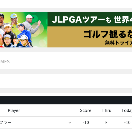
IMES
Player
Score
Thru
Toda
フラー
-10
F
-10