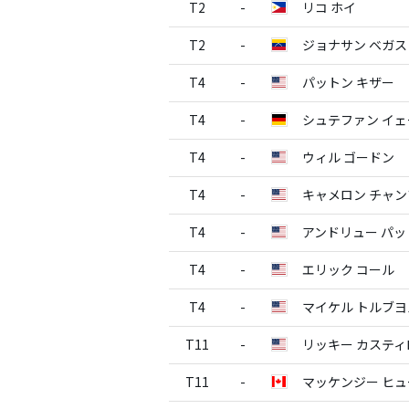
T2
-
リコ ホイ
T2
-
ジョナサン ベガス
T4
-
パットン キザー
T4
-
シュテファン イ
T4
-
ウィル ゴードン
T4
-
キャメロン チャン
T4
-
アンドリュー パ
T4
-
エリック コール
T4
-
マイケル トルブ
T11
-
リッキー カスティ
T11
-
マッケンジー ヒュ