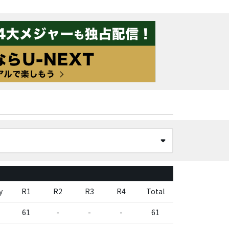
y
R1
R2
R3
R4
Total
61
-
-
-
61