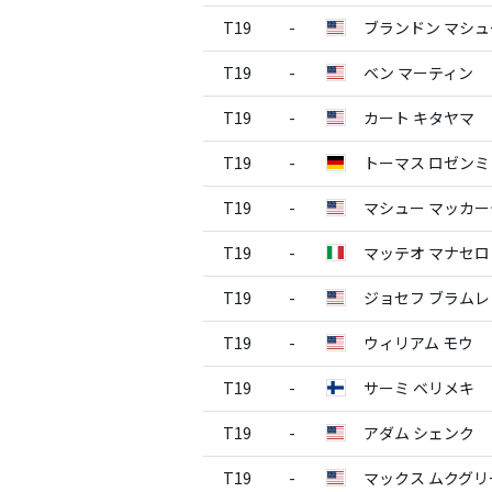
T19
-
ブランドン マシュ
T19
-
ベン マーティン
T19
-
カート キタヤマ
T19
-
トーマス ロゼン
T19
-
マシュー マッカー
T19
-
マッテオ マナセロ
T19
-
ジョセフ ブラムレ
T19
-
ウィリアム モウ
T19
-
サーミ ベリメキ
T19
-
アダム シェンク
T19
-
マックス ムクグリ