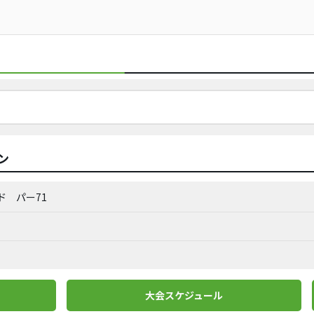
ン
ド
パー71
大会スケジュール