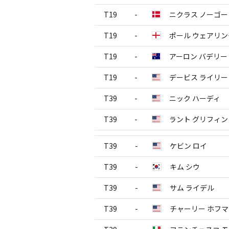
T19
-
ニクラス ノーゴー
T19
-
ポール ウェアリン
T19
-
アーロン バデリー
T19
-
デービス ライリー
T39
-
ニック ハーディ
T39
-
ラント グリフィン
T39
-
ケビン ロイ
T39
-
キム シウ
T39
-
サム ライデル
T39
-
チャーリー ホフ