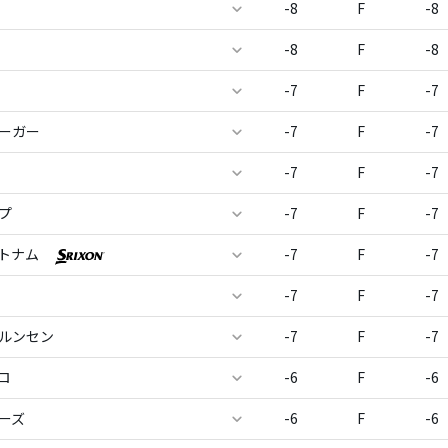
-8
F
-8
-8
F
-8
-7
F
-7
ェーガー
-7
F
-7
-7
F
-7
プ
-7
F
-7
ットナム
-7
F
-7
-7
F
-7
ヨルンセン
-7
F
-7
ロ
-6
F
-6
ーズ
-6
F
-6