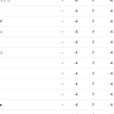
モリナリ
-4
F
-4
-4
F
-4
ド
-4
F
-4
ィ
-4
F
-4
-4
F
-4
セン
-4
F
-4
-4
F
-4
-4
F
-4
-4
F
-4
-4
F
-4
-4
F
-4