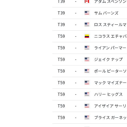
T39
-
アダム スベンソン
T39
-
サム バーンズ
T39
-
ロス スティールマ
T59
-
ニコラス エチャ
T59
-
ライアン パーマー
T59
-
ジェイク ナップ
T59
-
ポール ピーター
T59
-
マック マイズナー
T59
-
ハリー ヒッグス
T59
-
アイザイア サー
T59
-
ブライス ガーネ