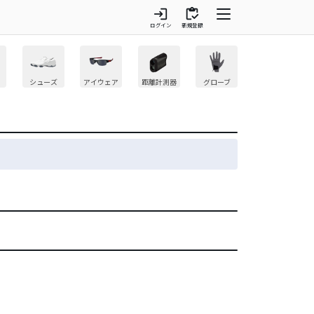
login
inventory
ログイン
新規登録
シューズ
アイウェア
距離計測器
グローブ