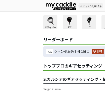
54,024
クチコミ
件
ドライバー
FW
UT
リーダーボード
ウィンダム選手権 1日目
LIVE
PGA
トッププロのギアセッティング
S.ガルシアのギアセッティング・
Sergio Garcia