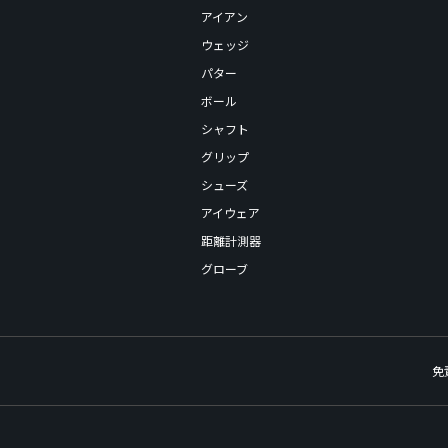
アイアン
ウェッジ
パター
ボール
シャフト
グリップ
シューズ
アイウェア
距離計測器
グローブ
免