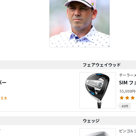
フェアウェイウッド
テーラーメ
バー
SIM 
55,000
5.9
49件
ウェッジ
T
ピンゴルフ