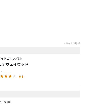
Getty Images
イドゴルフ／SIM
フェアウェイウッド
円～
6.1
／GLIDE