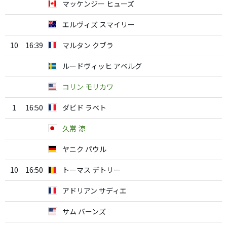
マッケンジー ヒューズ
エルヴィズ スマイリー
10
16:39
マルタン クブラ
ルードヴィッヒ アベルグ
コリン モリカワ
1
16:50
ダビド ラベト
久常 涼
ヤニク パウル
10
16:50
トーマス デトリー
アドリアン サディエ
サム バーンズ