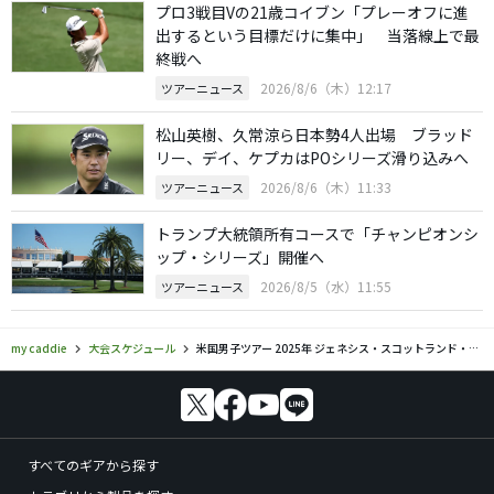
プロ3戦目Vの21歳コイブン「プレーオフに進
出するという目標だけに集中」 当落線上で最
終戦へ
2026/8/6（木）12:17
ツアーニュース
松山英樹、久常涼ら日本勢4人出場 ブラッド
リー、デイ、ケプカはPOシリーズ滑り込みへ
2026/8/6（木）11:33
ツアーニュース
トランプ大統領所有コースで「チャンピオンシ
ップ・シリーズ」開催へ
2026/8/5（水）11:55
ツアーニュース
my caddie
大会スケジュール
米国男子ツアー 2025年 ジェネシス・スコットランド・オープン 組み合わせ
すべてのギアから探す