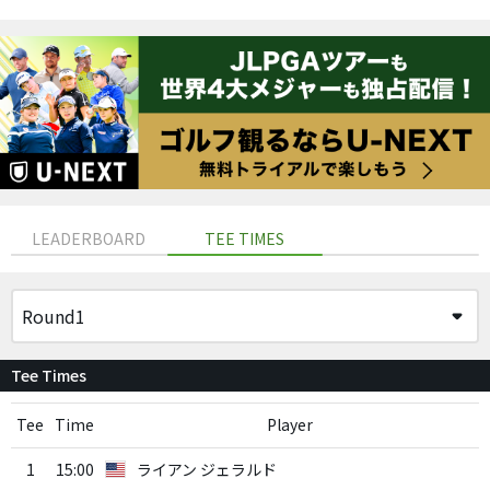
LEADERBOARD
TEE TIMES
Tee Times
Tee
Time
Player
1
15:00
ライアン ジェラルド