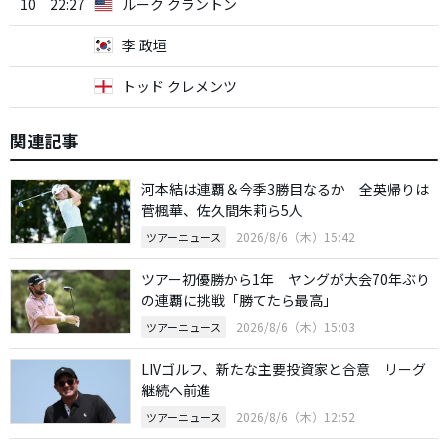
10
22:27
ルーク クラントン
李 政垣
トッド クレメンツ
関連記事
河本結は連覇＆今季3勝目なるか 全英帰りは
菅楓華、佐久間朱莉ら5人
2026/8/6（木）15:42
ツアーニュース
ツアー初優勝から1年 ヤングが大会70年ぶり
の連覇に挑戦「勝てたら最高」
2026/8/6（木）15:03
ツアーニュース
LIVゴルフ、新たな主要投資家と合意 リーグ
継続へ前進
2026/8/6（木）12:52
ツアーニュース