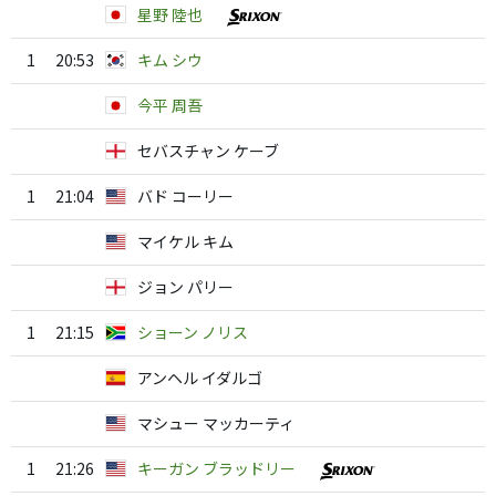
星野 陸也
1
20:53
キム シウ
今平 周吾
セバスチャン ケーブ
1
21:04
バド コーリー
マイケル キム
ジョン パリー
1
21:15
ショーン ノリス
アンヘル イダルゴ
マシュー マッカーティ
1
21:26
キーガン ブラッドリー