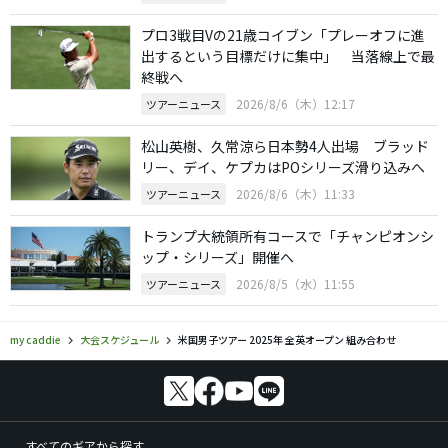
プロ3戦目Vの21歳コイブン「プレーオフに進
出するという目標だけに集中」 当落線上で最
終戦へ
2026/8/6（木）12:17
ツアーニュース
松山英樹、久常涼ら日本勢4人出場 ブラッド
リー、デイ、ケプカはPOシリーズ滑り込みへ
2026/8/6（木）11:33
ツアーニュース
トランプ大統領所有コースで「チャンピオンシ
ップ・シリーズ」開催へ
2026/8/5（水）11:55
ツアーニュース
my caddie
大会スケジュール
米国男子ツアー 2025年 全英オープン 組み合わせ
すべてのギアから探す