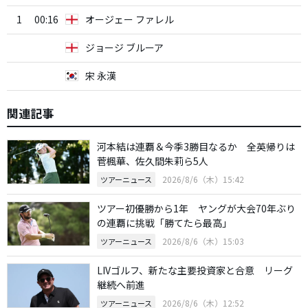
1
00:16
オージェー ファレル
ジョージ ブルーア
宋 永漢
関連記事
河本結は連覇＆今季3勝目なるか 全英帰りは
菅楓華、佐久間朱莉ら5人
2026/8/6（木）15:42
ツアーニュース
ツアー初優勝から1年 ヤングが大会70年ぶり
の連覇に挑戦「勝てたら最高」
2026/8/6（木）15:03
ツアーニュース
LIVゴルフ、新たな主要投資家と合意 リーグ
継続へ前進
2026/8/6（木）12:52
ツアーニュース