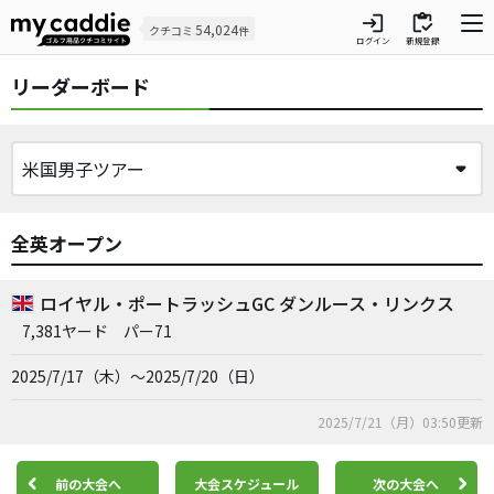
login
inventory
54,024
クチコミ
件
ログイン
新規登録
リーダーボード
全英オープン
ロイヤル・ポートラッシュGC ダンルース・リンクス
7,381ヤード
パー71
2025/7/17（木）～2025/7/20（日）
2025/7/21（月）03:50更新
前の大会へ
大会スケジュール
次の大会へ