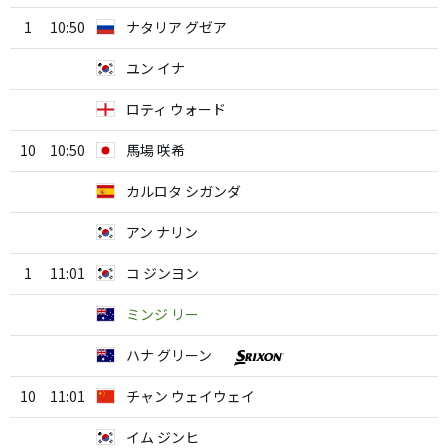
1
10:50
ナタリア グゼア
ユン イナ
ロティ ウォード
10
10:50
馬場 咲希
カルロタ シガンダ
アン ナリン
1
11:01
コ ジンヨン
ミンジ リー
ハナ グリーン
10
11:01
チャン ウェイウェイ
イム ジンヒ