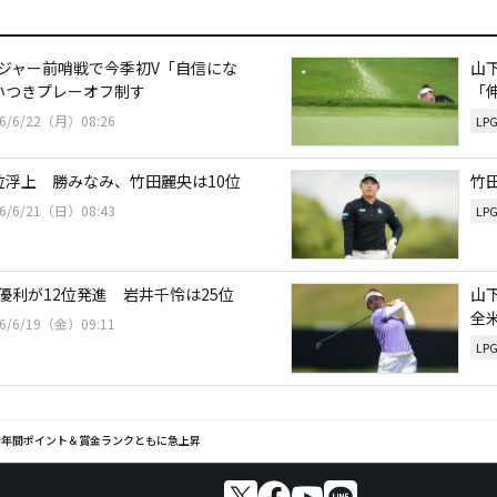
ジャー前哨戦で今季初V「自信にな
山
いつきプレーオフ制す
「
26/6/22（月）08:26
LP
位浮上 勝みなみ、竹田麗央は10位
竹
26/6/21（日）08:43
LP
優利が12位発進 岩井千怜は25位
山
全
26/6/19（金）09:11
LP
で年間ポイント＆賞金ランクともに急上昇