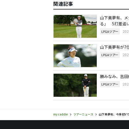
関連記事
山下美夢有、メ
る」 5打差追
20
LPGAツアー
山下美夢有が7
20
LPGAツアー
勝みなみ、吉田
20
LPGAツアー
my caddie
ツアーニュース
山下美夢有、今季初V