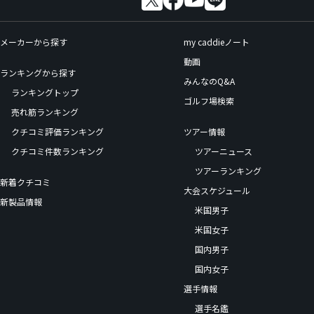
メーカーから探す
my caddieノート
動画
ランキングから探す
みんなのQ&A
ランキングトップ
ゴルフ場検索
売れ筋ランキング
クチコミ評価ランキング
ツアー情報
クチコミ件数ランキング
ツアーニュース
ツアーランキング
新着クチコミ
大会スケジュール
新製品情報
米国男子
米国女子
国内男子
国内女子
選手情報
選手名鑑