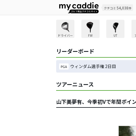
54,038
クチコミ
件
ドライバー
FW
UT
リーダーボード
ウィンダム選手権 2日目
PGA
ツアーニュース
山下美夢有、今季初Vで年間ポイ