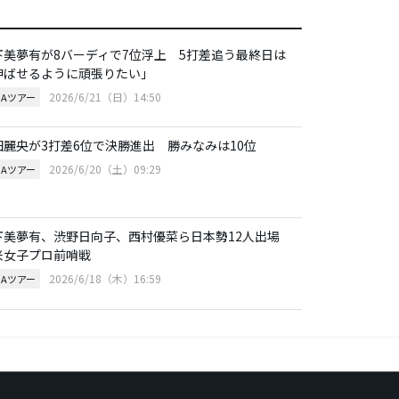
下美夢有が8バーディで7位浮上 5打差追う最終日は
伸ばせるように頑張りたい」
2026/6/21（日）14:50
GAツアー
田麗央が3打差6位で決勝進出 勝みなみは10位
2026/6/20（土）09:29
GAツアー
下美夢有、渋野日向子、西村優菜ら日本勢12人出場
米女子プロ前哨戦
2026/6/18（木）16:59
GAツアー