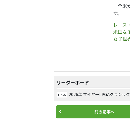
全米女
す。
レース・
米国女子
女子世界
リーダーボード
2026年 マイヤーLPGAクラシック
LPGA
前の記事へ