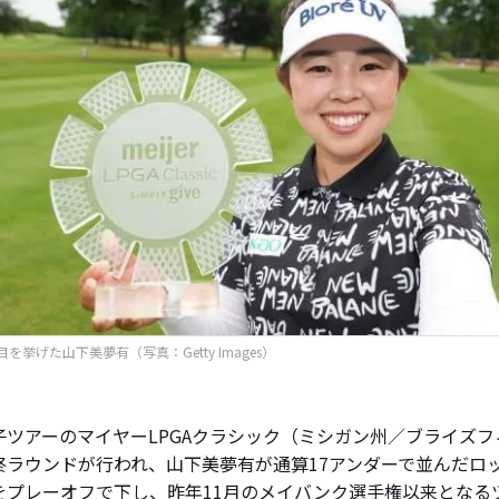
を挙げた山下美夢有（写真：Getty Images）
ツアーのマイヤーLPGAクラシック（ミシガン州／ブライズフィ
終ラウンドが行われ、山下美夢有が通算17アンダーで並んだロ
をプレーオフで下し、昨年11月のメイバンク選手権以来となる