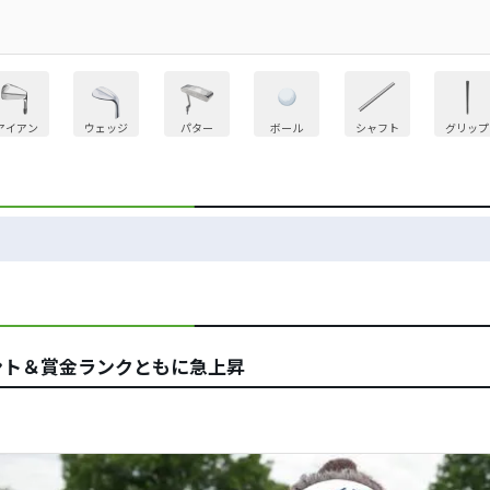
アイアン
ウェッジ
パター
ボール
シャフト
グリップ
ント＆賞金ランクともに急上昇