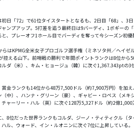
初日「72」で61位タイスタートとなるも、2日目「68」、3日
ジャンプアップ。5打差を追う最終日は9バーディ、1ボギーの「
ると、プレーオフ1ホール目でバーディを奪って今シーズン初優
からはKPMG全米女子プロゴルフ選手権（ミネソタ州／ヘイゼ
）が控える山下。前哨戦の勝利で年間ポイントランクは8位から50
ルダ（米）、キム・ヒョージュ（韓）に次ぐ1,367.343ptの
金ランクも14位から48万7,500ドル（約7,900万円）を加
ン（中）、ハンナ・グリーン（豪）、ギャビー・ロペス（メキ
チャーリー・ハル（英）に次ぐ128万5,327ドル（約2億1,00
、8位だった世界ランクもコルダ、ジーノ・ティティクル（タ
、ハル、ウォード、イン・ルオニンに次ぐ7位に上昇している。