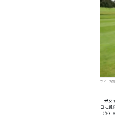
ツアー3勝目
米女子
日に最
（英）