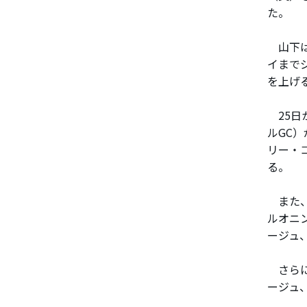
た。
山下は
イまで
を上げ
25日
ルGC
リー・コ
る。
また、賞
ルオニ
ージュ、
さらに
ージュ