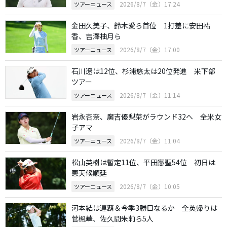
2026/8/7（金）17:24
ツアーニュース
金田久美子、鈴木愛ら首位 1打差に安田祐
香、吉澤柚月ら
2026/8/7（金）17:00
ツアーニュース
石川遼は12位、杉浦悠太は20位発進 米下部
ツアー
2026/8/7（金）11:14
ツアーニュース
岩永杏奈、廣吉優梨菜がラウンド32へ 全米女
子アマ
2026/8/7（金）11:04
ツアーニュース
松山英樹は暫定11位、平田憲聖54位 初日は
悪天候順延
2026/8/7（金）10:05
ツアーニュース
河本結は連覇＆今季3勝目なるか 全英帰りは
菅楓華、佐久間朱莉ら5人