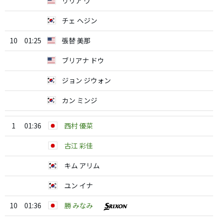
リリア ヴ
チェ ヘジン
10
01:25
張替 美那
ブリアナ ドウ
ジョン ジウォン
カン ミンジ
1
01:36
西村 優菜
古江 彩佳
キム アリム
ユン イナ
10
01:36
勝 みなみ