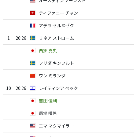
オースティン アーンスト
ティファニー チャン
アデラ セルヌゼク
1
20:26
リネア ストローム
西郷 真央
フリダ キンフルト
ワン ミランダ
10
20:26
レイティシア ベック
吉田 優利
馬場 咲希
エマ マクマイラー