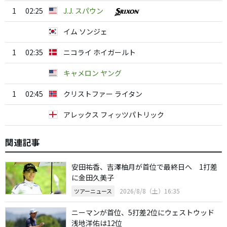
1
02:25
J.J. スパウン
イム ソンジェ
1
02:35
ニコライ ホイガールト
キャメロン ヤング
1
02:45
クリストファー ライタン
アレックス フィッツパトリック
関連記事
安田祐香、吉澤柚月が首位で最終日へ 1打差
に金田久美子
2026/8/8（土）16:35
ツアーニュース
ニーマンが首位、5打差2位にウェストウッド
浅地洋佑は12位