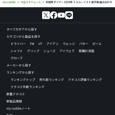
my caddie
大会スケジュール
米国男子ツアー 2026年 トゥルーイスト選手権 組み合わせ
すべてのギアから探す
カテゴリから製品を探す
ドライバー
FW
UT
アイアン
ウェッジ
パター
ボール
シャフト
グリップ
シューズ
アイウェア
距離計測器
グローブ
メーカーから探す
ランキングから探す
ランキングトップ
売れ筋ランキング
クチコミ評価ランキング
クチコミ件数ランキング
新着クチコミ
新製品情報
my caddieノート