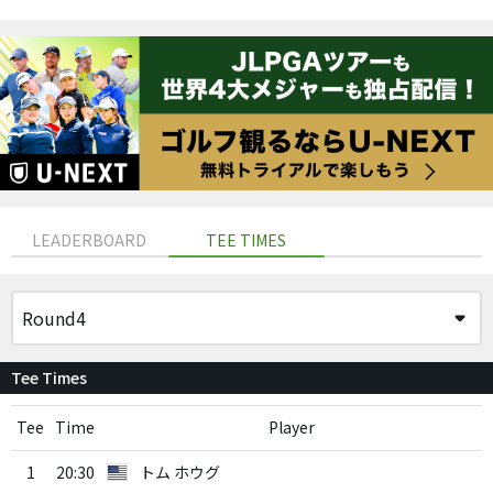
LEADERBOARD
TEE TIMES
Tee Times
Tee
Time
Player
1
20:30
トム ホウグ