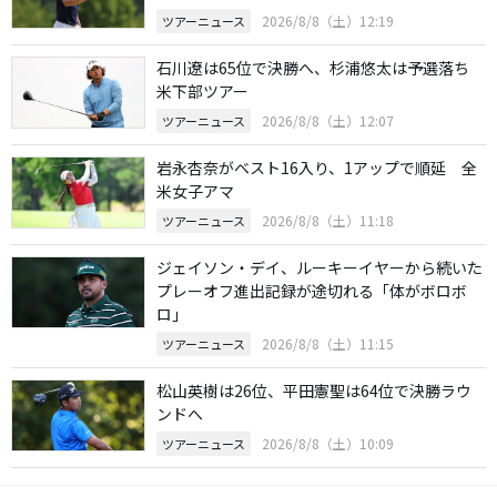
2026/8/8（土）12:19
ツアーニュース
石川遼は65位で決勝へ、杉浦悠太は予選落ち
米下部ツアー
2026/8/8（土）12:07
ツアーニュース
岩永杏奈がベスト16入り、1アップで順延 全
米女子アマ
2026/8/8（土）11:18
ツアーニュース
ジェイソン・デイ、ルーキーイヤーから続いた
プレーオフ進出記録が途切れる「体がボロボ
ロ」
2026/8/8（土）11:15
ツアーニュース
松山英樹は26位、平田憲聖は64位で決勝ラウ
ンドへ
2026/8/8（土）10:09
ツアーニュース