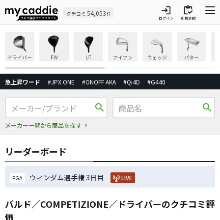
login
inventory
54,053
クチコミ
件
ログイン
新規登録
ドライバー
FW
UT
アイアン
ウェッジ
パター
急上昇ワード
#JPX ONE
#ONOFF AKA
#Qi4D
#G440
search
search
メーカー一覧から商品を探す
リーダーボード
ウィンダム選手権 3日目
LIVE
PGA
バルド／COMPETIZIONE／ドライバーのクチコミ評
価