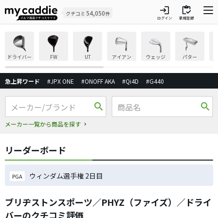
login
inventory
54,050
クチコミ
件
ログイン
新規登録
ドライバー
FW
UT
アイアン
ウェッジ
パター
急上昇ワード
#JPX ONE
#ONOFF AKA
#Qi4D
#G440
search
search
メーカー一覧から商品を探す
リーダーボード
ウィンダム選手権 2日目
PGA
ブリヂストンスポーツ／PHYZ（ファイズ）／ドライ
バーのクチコミ評価