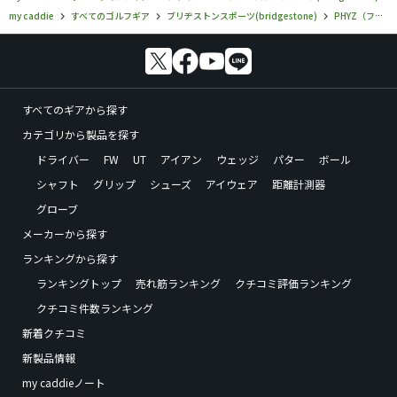
my caddie
すべてのゴルフギア
ブリヂストンスポーツ(bridgestone)
PHYZ（ファイズ）
すべてのギアから探す
カテゴリから製品を探す
ドライバー
FW
UT
アイアン
ウェッジ
パター
ボール
シャフト
グリップ
シューズ
アイウェア
距離計測器
グローブ
メーカーから探す
ランキングから探す
ランキングトップ
売れ筋ランキング
クチコミ評価ランキング
クチコミ件数ランキング
新着クチコミ
新製品情報
my caddieノート