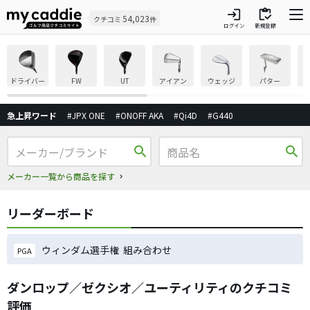
login
inventory
54,023
クチコミ
件
ログイン
新規登録
ドライバー
FW
UT
アイアン
ウェッジ
パター
急上昇ワード
#JPX ONE
#ONOFF AKA
#Qi4D
#G440
search
search
メーカー一覧から商品を探す
リーダーボード
ウィンダム選手権 組み合わせ
PGA
ダンロップ／ゼクシオ／ユーティリティのクチコミ
評価