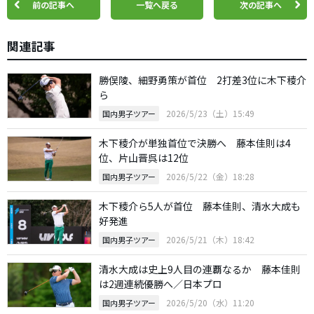
前の記事へ
一覧へ戻る
次の記事へ
関連記事
勝俣陵、細野勇策が首位 2打差3位に木下稜介
ら
2026/5/23（土）15:49
国内男子ツアー
木下稜介が単独首位で決勝へ 藤本佳則は4
位、片山晋呉は12位
2026/5/22（金）18:28
国内男子ツアー
木下稜介ら5人が首位 藤本佳則、清水大成も
好発進
2026/5/21（木）18:42
国内男子ツアー
清水大成は史上9人目の連覇なるか 藤本佳則
は2週連続優勝へ／日本プロ
2026/5/20（水）11:20
国内男子ツアー