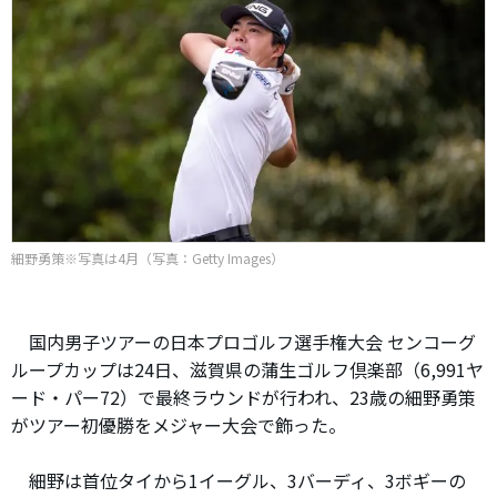
細野勇策※写真は4月（写真：Getty Images）
国内男子ツアーの日本プロゴルフ選手権大会 センコーグ
ループカップは24日、滋賀県の蒲生ゴルフ倶楽部（6,991ヤ
ード・パー72）で最終ラウンドが行われ、23歳の細野勇策
がツアー初優勝をメジャー大会で飾った。
細野は首位タイから1イーグル、3バーディ、3ボギーの