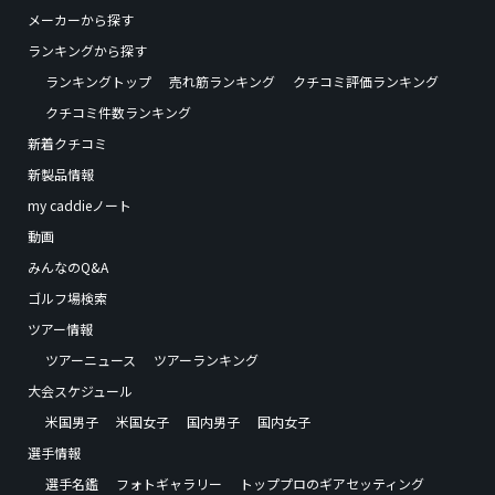
メーカーから探す
ランキングから探す
ランキングトップ
売れ筋ランキング
クチコミ評価ランキング
クチコミ件数ランキング
新着クチコミ
新製品情報
my caddieノート
動画
みんなのQ&A
ゴルフ場検索
ツアー情報
ツアーニュース
ツアーランキング
大会スケジュール
米国男子
米国女子
国内男子
国内女子
選手情報
選手名鑑
フォトギャラリー
トッププロのギアセッティング