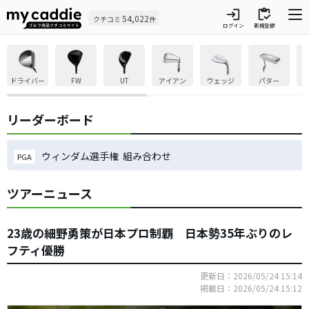
login
inventory
54,022
クチコミ
件
ログイン
新規登録
ドライバー
FW
UT
アイアン
ウェッジ
パター
リーダーボード
ウィンダム選手権 組み合わせ
PGA
ツアーニュース
23歳の細野勇策が日本プロ制覇 日本勢35年ぶりのレ
フティ優勝
更新日：2026/05/24 15:14
掲載日：2026/05/24 15:12