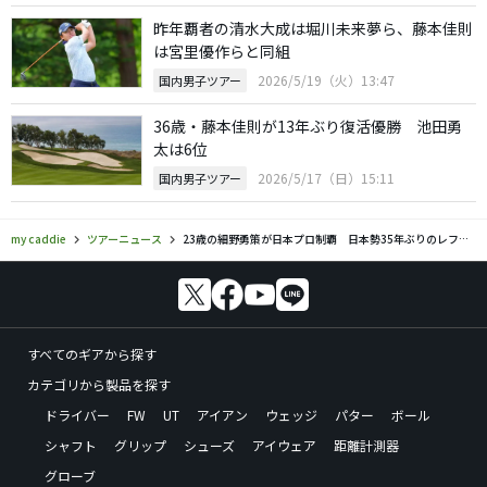
昨年覇者の清水大成は堀川未来夢ら、藤本佳則
は宮里優作らと同組
2026/5/19（火）13:47
国内男子ツアー
36歳・藤本佳則が13年ぶり復活優勝 池田勇
太は6位
2026/5/17（日）15:11
国内男子ツアー
my caddie
ツアーニュース
23歳の細野勇策が日本プロ制覇 日本勢35年ぶりのレフティ優勝
すべてのギアから探す
カテゴリから製品を探す
ドライバー
FW
UT
アイアン
ウェッジ
パター
ボール
シャフト
グリップ
シューズ
アイウェア
距離計測器
グローブ