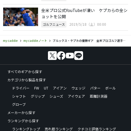
全米プロ公式YouTubeが凄い ケプカらの全シ
ョットを公開
2019/5/18（土）00:00
ゴルフニュース
my caddie
my caddieノート
ブルックス・ケプカの優勝ギア 全米プロゴルフ選手権連覇！
すべてのギアから探す
カテゴリから製品を探す
ドライバー
FW
UT
アイアン
ウェッジ
パター
ボール
シャフト
グリップ
シューズ
アイウェア
距離計測器
グローブ
メーカーから探す
ランキングから探す
ランキングトップ
売れ筋ランキング
クチコミ評価ランキング