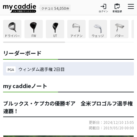
login
inventory
54,050
クチコミ
件
ログイン
新規登録
ドライバー
FW
UT
アイアン
ウェッジ
パター
リーダーボード
ウィンダム選手権 2日目
PGA
my caddieノート
ブルックス・ケプカの優勝ギア 全米プロゴルフ選手権
連覇！
更新日：2024/12/10 15:05
掲載日：2019/05/20 00:00