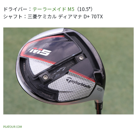
ドライバー：
テーラーメイド M5
（10.5°）
シャフト：三菱ケミカル ディアマナ D+ 70TX
PGATOUR.COM