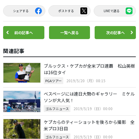
シェアする
ポストする
LINEで送る
前の記事へ
一覧へ戻る
次の記事へ
関連記事
ブルックス・ケプカが全米プロ連覇 松山英樹
は16位タイ
2019/5/20（月）08:15
PGAツアー
ベスページには連日大勢のギャラリー ミケル
ソンが大人気！
2019/5/19（日）00:00
ゴルフニュース
ケプカらのティーショットを後ろから撮影 全
米プロ3日目
2019/5/19（日）00:00
ゴルフニュース