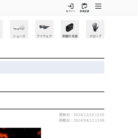
login
inventory
ログイン
新規登録
シューズ
アイウェア
距離計測器
グローブ
更新日：2024/12/10 15:05
掲載日：2024/04/12 13:06