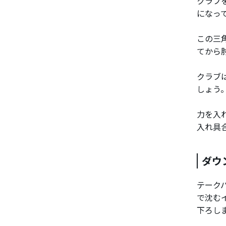
クラブ
になっ
この三
てから
クラブ
しょう
力を入
入れ具
ダウ
テーク
で沈む
下ろし