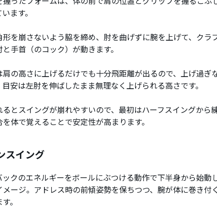
を握ったフォームは、体の前で肩の位置とグリップを握るこぶ
ています。
角形を崩さないよう脇を締め、肘を曲げずに腕を上げて、クラ
肘と手首（のコック）が動きます。
は肩の高さに上げるだけでも十分飛距離が出るので、上げ過ぎ
。目安は左肘を伸ばしたまま無理なく上げられる高さです。
れるとスイングが崩れやすいので、最初はハーフスイングから
合を体で覚えることで安定性が高まります。
ンスイング
バックのエネルギーをボールにぶつける動作で下半身から始動
イメージ。アドレス時の前傾姿勢を保ちつつ、腕が体に巻き付
ます。