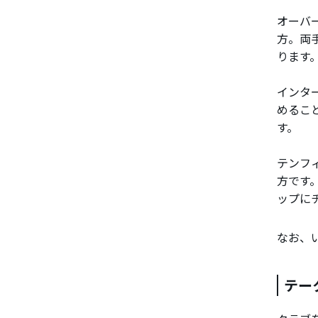
オーバ
方。両
ります
インタ
めるこ
す。
テンフ
方です
ップに
なお、
テー