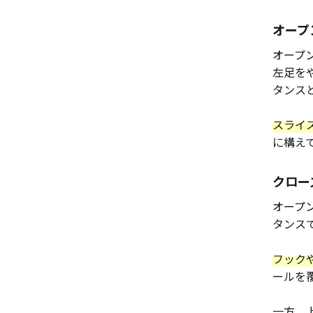
オープ
オープ
左足を
タンス
スライ
に構え
クロー
オープ
タンス
フック
ールを
一方、