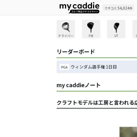
54,024
クチコミ
件
ドライバー
FW
UT
リーダーボード
ウィンダム選手権 1日目
PGA
my caddieノート
クラフトモデルは工房と言われる