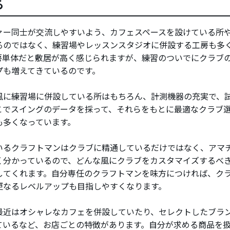
る
ァー同士が交流しやすいよう、カフェスペースを設けている所
るのではなく、練習場やレッスンスタジオに併設する工房も多
房単体だと敷居が高く感じられますが、練習のついでにクラブ
プも増えてきているのです。
風に練習場に併設している所はもちろん、計測機器の充実で、
こでスイングのデータを採って、それらをもとに最適なクラブ
も多くなっています。
いるクラフトマンはクラブに精通しているだけではなく、アマ
く分かっているので、どんな風にクラブをカスタマイズするべ
してくれます。自分専任のクラフトマンを味方につければ、ク
更なるレベルアップも目指しやすくなります。
最近はオシャレなカフェを併設していたり、セレクトしたブラ
ているなど、お店ごとの特徴があります。自分が求める商品を