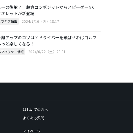
ルーの後継？ 藤倉コンポジットからスピーダーNX
イオレットが新登場
2024/7/16（火）18:17
ルフギア情報
距離アップのコツは？ドライバーを飛ばせればゴルフ
もっと楽しくなる！
2024/6/22（土）20:01
ルフハウツー情報
はじめての方へ
よくある質問
マイページ