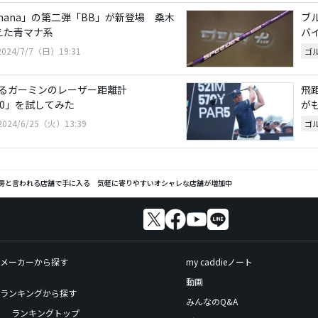
mana」の第二弾「BB」が新登場 桑木
ブ
えた青マナ系
バ
2024/7/7（日）19:31
ゴ
るガーミンのレーザー距離計
飛
 Z30」を試してみた
が
2024/6/25（火）13:39
ゴ
房と言われる店舗で手に入る 気軽に寄りやすいオシャレな店舗が増加中
メーカーから探す
my caddieノート
動画
ランキングから探す
みんなのQ&A
ランキングトップ