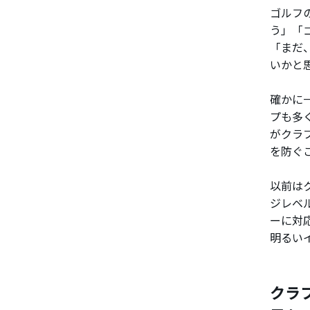
ゴルフ
う」「
「まだ
いかと
確かに
プも多
がクラ
を防ぐ
以前は
ジレベ
ーに対
明るい
クラ