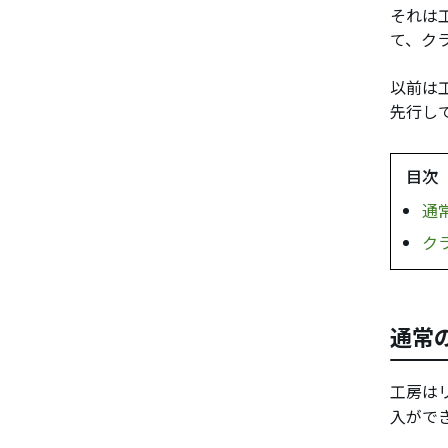
それは
て、ク
以前は
先行し
目次
通
ク
通常
工房は
入がで