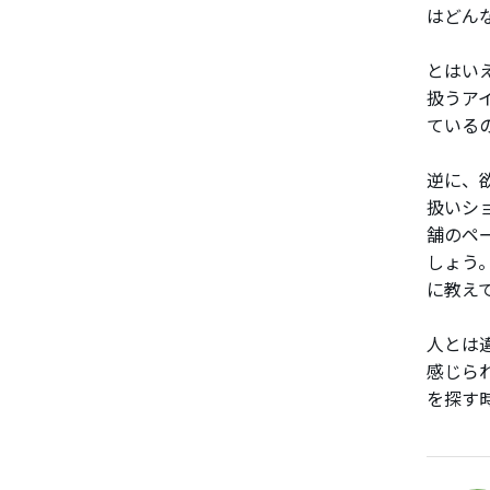
はどん
とはい
扱うア
ている
逆に、
扱いシ
舗のペ
しょう
に教え
人とは
感じら
を探す