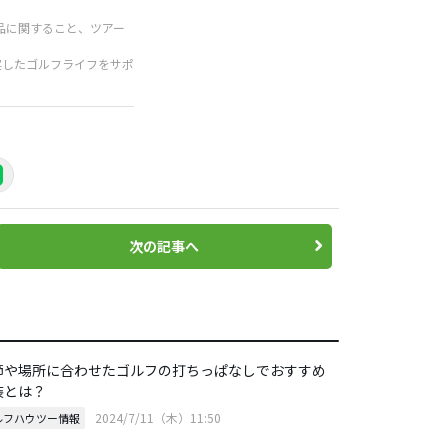
品に関すること、ツアー
実したゴルフライフをサポ
次の記事へ
節や場所に合わせたゴルフの打ちっぱなしでおすすめ
装とは？
2024/7/11（木）11:50
ルフハウツー情報