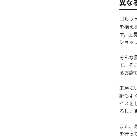
異な
ゴルフ
を構え
す。工
ショッ
そんな
て、そ
るお店
工房に
癖もよ
イスを
るし、
また、
を行っ