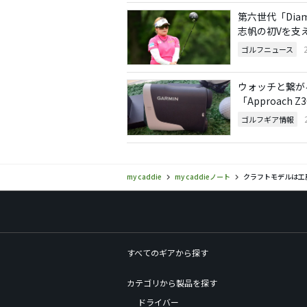
第六世代「Dia
志帆の初Vを支
ゴルフニュース
ウォッチと繋が
「Approach
ゴルフギア情報
my caddie
my caddieノート
クラフトモデルは工
すべてのギアから探す
カテゴリから製品を探す
ドライバー