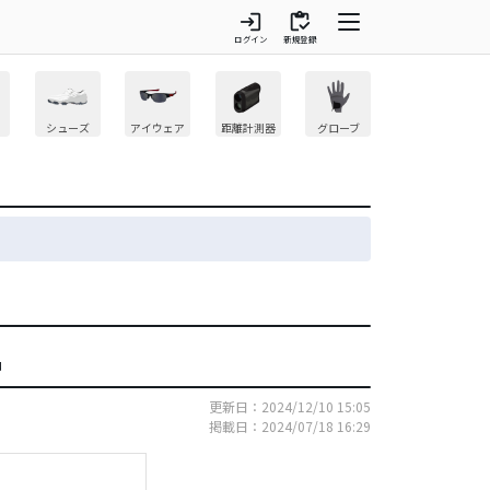
login
inventory
ログイン
新規登録
シューズ
アイウェア
距離計測器
グローブ
中
更新日：2024/12/10 15:05
掲載日：2024/07/18 16:29