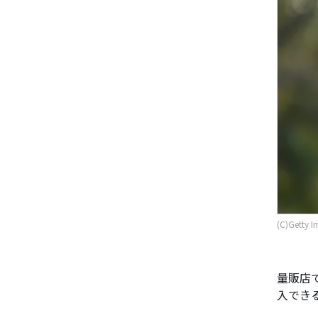
(C)Getty I
量販店
入でき