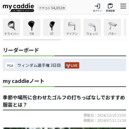
login
inventory
54,052
クチコミ
件
ログイン
新規登録
ドライバー
FW
UT
アイアン
ウェッジ
パター
リーダーボード
ウィンダム選手権 3日目
LIVE
PGA
my caddieノート
季節や場所に合わせたゴルフの打ちっぱなしでおすすめ
服装とは？
更新日：2024/12/10 15:05
掲載日：2024/07/11 11:50