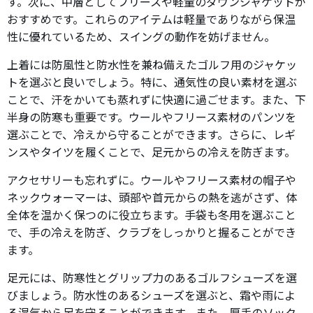
す。次に、中層としてフリースや軽量のダウンジャケットが
おすすめです。これらのアイテムは軽量でありながら保温
性に優れているため、スイングの動作を妨げません。
上着には防風性と防水性を兼ね備えたゴルフ用のジャケッ
トを選ぶと良いでしょう。特に、通気性の良い素材を選ぶ
ことで、汗をかいても蒸れずに快適に過ごせます。また、下
半身の防寒も重要です。ウールやフリース素材のパンツを
選ぶことで、冷えから守ることができます。さらに、レギ
ンスやタイツを履くことで、足元からの冷えを防ぎます。
アクセサリーも忘れずに。ウールやフリース素材の帽子や
ネックウォーマーは、頭部や首元からの熱を逃がさず、体
全体を温かく保つのに役立ちます。手袋も冬用を選ぶこと
で、手の冷えを防ぎ、クラブをしっかりと握ることができ
ます。
足元には、防寒性とグリップ力のあるゴルフシューズを選
びましょう。防水性のあるシューズを選ぶと、霜や雨によ
る湿気から足を守ることができます。また、厚手のソック