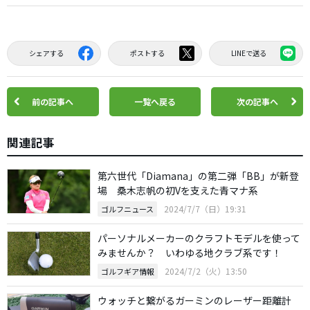
シェアする
ポストする
LINEで送る
前の記事へ
一覧へ戻る
次の記事へ
関連記事
第六世代「Diamana」の第二弾「BB」が新登
場 桑木志帆の初Vを支えた青マナ系
2024/7/7（日）19:31
ゴルフニュース
パーソナルメーカーのクラフトモデルを使って
みませんか？ いわゆる地クラブ系です！
2024/7/2（火）13:50
ゴルフギア情報
ウォッチと繋がるガーミンのレーザー距離計