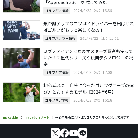
「Approach Z30」を試してみた
2024/6/25（火）13:39
ゴルフギア情報
飛距離アップのコツは？ドライバーを飛ばせれ
ばゴルフがもっと楽しくなる！
2024/6/22（土）20:01
ゴルフハウツー情報
ミズノアイアンはあのマスターズ覇者も使って
いた！？歴代シリーズや独自テクノロジーの秘
密
2024/6/18（火）17:08
ゴルフギア情報
初心者必見！自分に合ったゴルフグローブの選
び方とおすすめモデル【2024年6月】
2024/6/12（水）16:18
ゴルフギア情報
my caddie
my caddieノート
季節や場所に合わせたゴルフの打ちっぱなしでおすすめ服装とは？