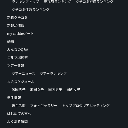
ランキングトップ
売れ筋ランキング
クチコミ評価ランキング
クチコミ件数ランキング
新着クチコミ
新製品情報
my caddieノート
動画
みんなのQ&A
ゴルフ場検索
ツアー情報
ツアーニュース
ツアーランキング
大会スケジュール
米国男子
米国女子
国内男子
国内女子
選手情報
選手名鑑
フォトギャラリー
トッププロのギアセッティング
はじめての方へ
よくある質問