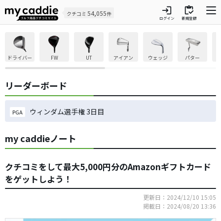
login
inventory
54,055
クチコミ
件
ログイン
新規登録
ドライバー
FW
UT
アイアン
ウェッジ
パター
リーダーボード
ウィンダム選手権 3日目
PGA
my caddieノート
クチコミをして最大5,000円分のAmazonギフトカード
をゲットしよう！
更新日：2024/12/10 15:05
掲載日：2024/08/20 13:36