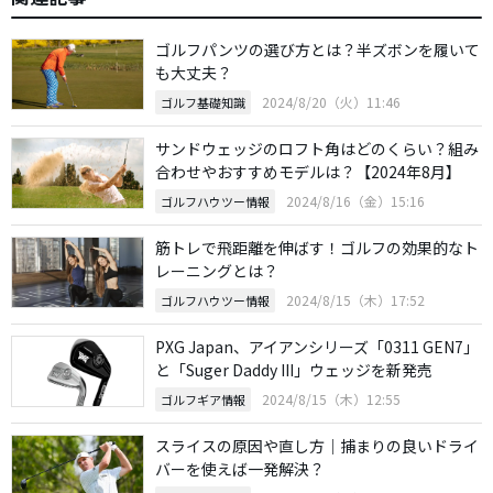
ゴルフパンツの選び方とは？半ズボンを履いて
も大丈夫？
2024/8/20（火）11:46
ゴルフ基礎知識
サンドウェッジのロフト角はどのくらい？組み
合わせやおすすめモデルは？【2024年8月】
2024/8/16（金）15:16
ゴルフハウツー情報
筋トレで飛距離を伸ばす！ゴルフの効果的なト
レーニングとは？
2024/8/15（木）17:52
ゴルフハウツー情報
PXG Japan、アイアンシリーズ「0311 GEN7」
と「Suger Daddy III」ウェッジを新発売
2024/8/15（木）12:55
ゴルフギア情報
スライスの原因や直し方｜捕まりの良いドライ
バーを使えば一発解決？